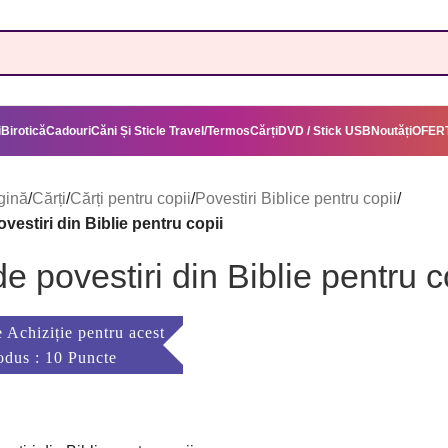
i
Birotică
Cadouri
Căni Și Sticle Travel/Termos
Cărți
DVD / Stick USB
Noutăți
OFERT
gină
/
Cărți
/
Cărți pentru copii
/
Povestiri Biblice pentru copii
/
vestiri din Biblie pentru copii
e povestiri din Biblie pentru c
 Achiziție pentru acest
odus : 10 Puncte