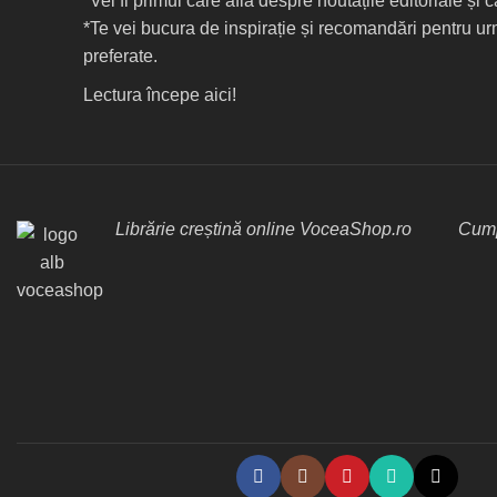
*Vei fi primul care află despre noutățile editoriale și
*Te vei bucura de inspirație și recomandări pentru ur
preferate.
Lectura începe aici!
Librărie creștină online VoceaShop.ro
Cump