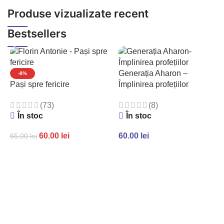
TikTok
Produse vizualizate recent
Bestsellers
Generația Aharon –
-8%
Pași spre fericire
Împlinirea profețiilor
(73)
(8)
În stoc
În stoc
60.00
lei
60.00
lei
65.00
lei
ADAUGĂ ÎN COȘ
ADAUGĂ ÎN COȘ