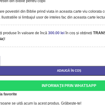
stiri din Biblie pentru copii
re povestiri din Biblie prind viata in aceasta carte viu colorata c
 Ilustratiile si limbajul usor de inteles fac din aceasta carte lectu
i produse în valoare de încă
300.00
lei
în coș și obțineți
TRAN
ia
)!
ADAUGĂ ÎN COȘ
INFORMAȚII PRIN WHATSAPP
a favorite
soane se uită acum la acest produs. Grăbește-te!