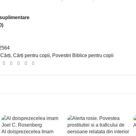
 suplimentare
0)
2564
Cărți
,
Cărți pentru copii
,
Povestiri Biblice pentru copii
:
A
Al doisprezecelea Imam