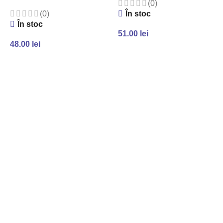
(0)
În stoc
(0)
În stoc
51.00
lei
48.00
lei
ADAUGĂ ÎN COȘ
ADAUGĂ ÎN COȘ
Facebook
Instagram
YouTube
WhatsApp