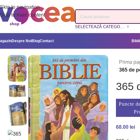
Skip to navigation
Skip to main content
SELECTEAZĂ CATEGORIA
agazin
Despre Noi
Blog
Contact
Bibli
Prima pa
365 de po
365 d
Puncte de
Pr
68.00
lei