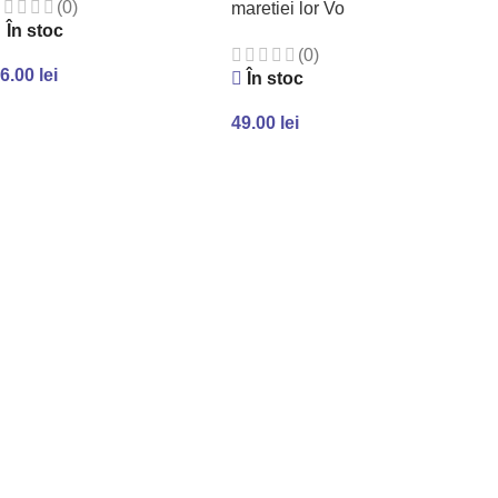
(0)
maretiei lor Volumul 2
În stoc
(0)
6.00
lei
În stoc
ADAUGĂ ÎN COȘ
49.00
lei
VEZI PRODUSELE
Arm
Î
48
A