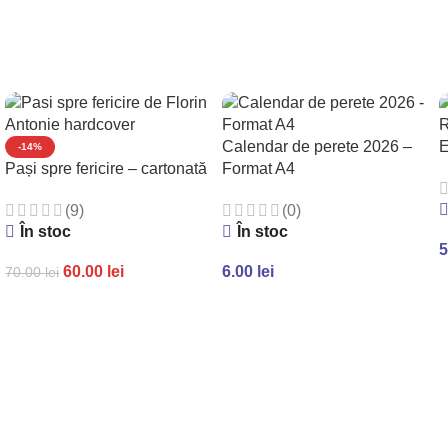
Calendar de perete 2026 –
E
-14%
Pași spre fericire – cartonată
Format A4
(9)
(0)
În stoc
În stoc
5
60.00
lei
6.00
lei
70.00
lei
ADAUGĂ ÎN COȘ
ADAUGĂ ÎN COȘ