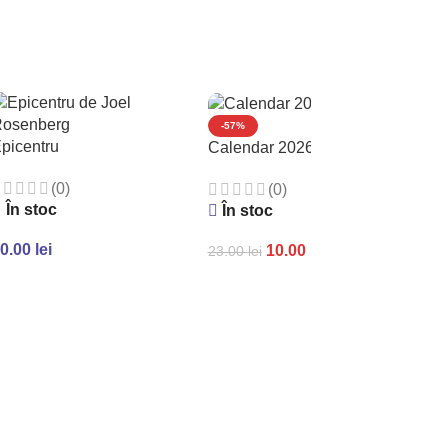
-57%
picentru
Calendar 2026 de perete
(0)
(0)
În stoc
În stoc
0.00
lei
10.00
lei
23.00
lei
ADAUGĂ ÎN COȘ
ADAUGĂ ÎN COȘ
S
Gen
spr