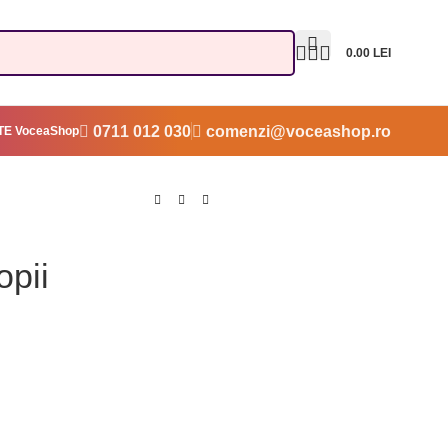
0.00
LEI
0711 012 030
comenzi@voceashop.ro
E VoceaShop
opii