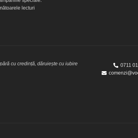
 campaniile speciale.
mătoarele lecturi
ără cu credință, dăruiește cu iubire
0711 01
comenzi@voc