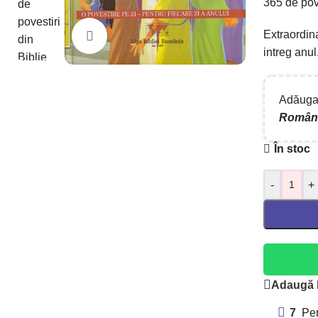
365 de pove
Extraordina
Mărește imaginea
intreg anul.
Adăugaț
Român
În stoc
-
+
Adaugă l
7
Per