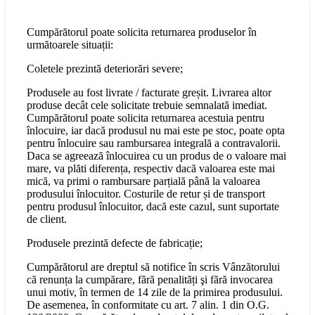
Cumpărătorul poate solicita returnarea produselor în
următoarele situații:
Coletele prezintă deteriorări severe;
Produsele au fost livrate / facturate greșit. Livrarea altor
produse decât cele solicitate trebuie semnalată imediat.
Cumpărătorul poate solicita returnarea acestuia pentru
înlocuire, iar dacă produsul nu mai este pe stoc, poate opta
pentru înlocuire sau rambursarea integrală a contravalorii.
Daca se agreează înlocuirea cu un produs de o valoare mai
mare, va plăti diferența, respectiv dacă valoarea este mai
mică, va primi o rambursare parțială până la valoarea
produsului înlocuitor. Costurile de retur și de transport
pentru produsul înlocuitor, dacă este cazul, sunt suportate
de client.
Produsele prezintă defecte de fabricație;
Cumpărătorul are dreptul să notifice în scris Vânzătorului
că renunța la cumpărare, fără penalități şi fără invocarea
unui motiv, în termen de 14 zile de la primirea produsului.
De asemenea, în conformitate cu art. 7 alin. 1 din O.G.