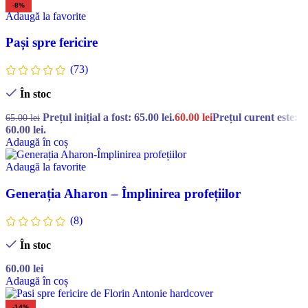
-8%
Adaugă la favorite
Pași spre fericire
(73)
În stoc
Prețul inițial a fost: 65.00 lei.
60.00
lei
Prețul curent este:
65.00
lei
60.00 lei.
Adaugă în coș
Adaugă la favorite
Generația Aharon – Împlinirea profețiilor
(8)
În stoc
60.00
lei
Adaugă în coș
-14%