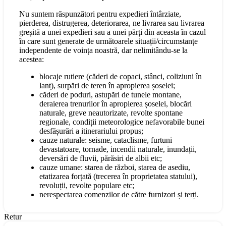
Nu suntem răspunzători pentru expedieri întârziate,
pierderea, distrugerea, deteriorarea, ne livrarea sau livrarea
greșită a unei expedieri sau a unei părți din aceasta în cazul
în care sunt generate de următoarele situații/circumstanțe
independente de voința noastră, dar nelimitându-se la
acestea:
blocaje rutiere (căderi de copaci, stânci, coliziuni în
lanț), surpări de teren în apropierea șoselei;
căderi de poduri, astupări de tunele montane,
deraierea trenurilor în apropierea șoselei, blocări
naturale, greve neautorizate, revolte spontane
regionale, condiții meteorologice nefavorabile bunei
desfășurări a itinerariului propus;
cauze naturale: seisme, cataclisme, furtuni
devastatoare, tornade, incendii naturale, inundații,
deversări de fluvii, părăsiri de albii etc;
cauze umane: starea de război, starea de asediu,
etatizarea forțată (trecerea în proprietatea statului),
revoluții, revolte populare etc;
nerespectarea comenzilor de către furnizori și terți.
Retur