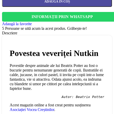
ADAUGĂ ÎN COȘ
INFORMAȚII PRIN WHATSAPP
Adaugă la favorite
5
Persoane se uită acum la acest produs. Grăbește-te!
Descriere
Povestea veveriței Nutkin
Povestile despre animale ale lui Beatrix Potter au fost o
bucurie pentru nenumarate generatii de copii. Ilustratiile ei
calde, jucause, in culori pastel, ii invita pe copii intr-o lume
fantastica, vie si atractiva. Odata ajunsi acolo, ea indruma
cu blandete si umor pe cititori pe calea intelepciunii si a
faptelor bune.
Autor: Beatrix Potter
Acest magazin online a fost creat pentru susținerea
Asociației Vocea Creștinilor
.