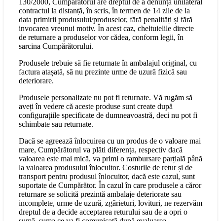
130/2000, Cumpărătorul are dreptul de a denunța unilateral
contractul la distanță, în scris, în termen de 14 zile de la
data primirii produsului/produselor, fără penalități și fără
invocarea vreunui motiv. În acest caz, cheltuielile directe
de returnare a produselor vor cădea, conform legii, în
sarcina Cumpărătorului.
Produsele trebuie să fie returnate în ambalajul original, cu
factura atașată, să nu prezinte urme de uzură fizică sau
deteriorare.
Produsele personalizate nu pot fi returnate. Vă rugăm să
aveți în vedere că aceste produse sunt create după
configurațiile specificate de dumneavoastră, deci nu pot fi
schimbate sau returnate.
Dacă se agreează înlocuirea cu un produs de o valoare mai
mare, Cumpărătorul va plăti diferența, respectiv dacă
valoarea este mai mică, va primi o rambursare parțială până
la valoarea produsului înlocuitor. Costurile de retur și de
transport pentru produsul înlocuitor, dacă este cazul, sunt
suportate de Cumpărător. În cazul în care produsele a căror
returnare se solicită prezintă ambalaje deteriorate sau
incomplete, urme de uzură, zgârieturi, lovituri, ne rezervăm
dreptul de a decide acceptarea returului sau de a opri o
sumă, suma ce va fi comunicată după evaluarea