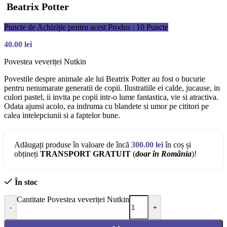
Beatrix Potter
Puncte de Achiziție pentru acest Produs : 10 Puncte
40.00
lei
Povestea veveriței Nutkin
Povestile despre animale ale lui Beatrix Potter au fost o bucurie
pentru nenumarate generatii de copii. Ilustratiile ei calde, jucause, in
culori pastel, ii invita pe copii intr-o lume fantastica, vie si atractiva.
Odata ajunsi acolo, ea indruma cu blandete si umor pe cititori pe
calea intelepciunii si a faptelor bune.
Adăugați produse în valoare de încă
300.00
lei
în coș și
obțineți
TRANSPORT GRATUIT
(
doar în România
)!
În stoc
Cantitate Povestea veveriței Nutkin
-
+