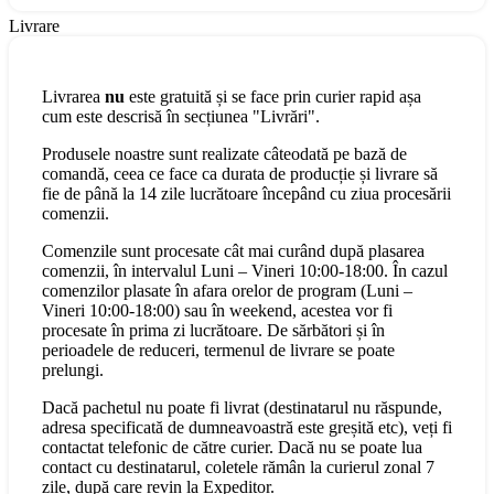
Livrare
Livrarea
nu
este gratuită și se face prin curier rapid așa
cum este descrisă în secțiunea "Livrări".
Produsele noastre sunt realizate câteodată pe bază de
comandă, ceea ce face ca durata de producție și livrare să
fie de până la 14 zile lucrătoare începând cu ziua procesării
comenzii.
Comenzile sunt procesate cât mai curând după plasarea
comenzii, în intervalul Luni – Vineri 10:00-18:00. În cazul
comenzilor plasate în afara orelor de program (Luni –
Vineri 10:00-18:00) sau în weekend, acestea vor fi
procesate în prima zi lucrătoare. De sărbători și în
perioadele de reduceri, termenul de livrare se poate
prelungi.
Dacă pachetul nu poate fi livrat (destinatarul nu răspunde,
adresa specificată de dumneavoastră este greșită etc), veți fi
contactat telefonic de către curier. Dacă nu se poate lua
contact cu destinatarul, coletele rămân la curierul zonal 7
zile, după care revin la Expeditor.