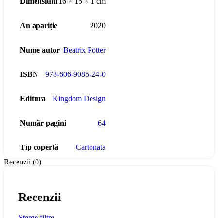
Dimensiuni
16 × 15 × 1 cm
An apariție
2020
Nume autor
Beatrix Potter
ISBN
978-606-9085-24-0
Editura
Kingdom Design
Număr pagini
64
Tip copertă
Cartonată
Recenzii (0)
Recenzii
Sterge filtre