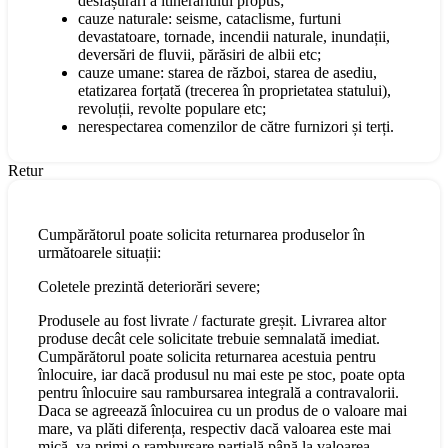
desfășurări a itinerariului propus;
cauze naturale: seisme, cataclisme, furtuni
devastatoare, tornade, incendii naturale, inundații,
deversări de fluvii, părăsiri de albii etc;
cauze umane: starea de război, starea de asediu,
etatizarea forțată (trecerea în proprietatea statului),
revoluții, revolte populare etc;
nerespectarea comenzilor de către furnizori și terți.
Retur
Cumpărătorul poate solicita returnarea produselor în
următoarele situații:
Coletele prezintă deteriorări severe;
Produsele au fost livrate / facturate greșit. Livrarea altor
produse decât cele solicitate trebuie semnalată imediat.
Cumpărătorul poate solicita returnarea acestuia pentru
înlocuire, iar dacă produsul nu mai este pe stoc, poate opta
pentru înlocuire sau rambursarea integrală a contravalorii.
Daca se agreează înlocuirea cu un produs de o valoare mai
mare, va plăti diferența, respectiv dacă valoarea este mai
mică, va primi o rambursare parțială până la valoarea