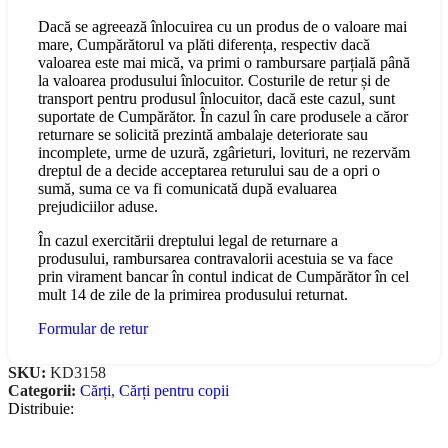
Dacă se agreează înlocuirea cu un produs de o valoare mai
mare, Cumpărătorul va plăti diferența, respectiv dacă
valoarea este mai mică, va primi o rambursare parțială până
la valoarea produsului înlocuitor. Costurile de retur și de
transport pentru produsul înlocuitor, dacă este cazul, sunt
suportate de Cumpărător. În cazul în care produsele a căror
returnare se solicită prezintă ambalaje deteriorate sau
incomplete, urme de uzură, zgârieturi, lovituri, ne rezervăm
dreptul de a decide acceptarea returului sau de a opri o
sumă, suma ce va fi comunicată după evaluarea
prejudiciilor aduse.
În cazul exercitării dreptului legal de returnare a
produsului, rambursarea contravalorii acestuia se va face
prin virament bancar în contul indicat de Cumpărător în cel
mult 14 de zile de la primirea produsului returnat.
Formular de retur
SKU:
KD3158
Categorii:
Cărți
,
Cărți pentru copii
Distribuie: