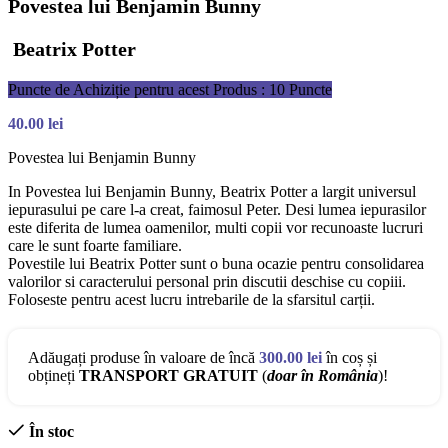
Povestea lui Benjamin Bunny
Beatrix Potter
Puncte de Achiziție pentru acest Produs : 10 Puncte
40.00
lei
Povestea lui Benjamin Bunny
In Povestea lui Benjamin Bunny, Beatrix Potter a largit universul
iepurasului pe care l-a creat, faimosul Peter. Desi lumea iepurasilor
este diferita de lumea oamenilor, multi copii vor recunoaste lucruri
care le sunt foarte familiare.
Povestile lui Beatrix Potter sunt o buna ocazie pentru consolidarea
valorilor si caracterului personal prin discutii deschise cu copiii.
Foloseste pentru acest lucru intrebarile de la sfarsitul carții.
Adăugați produse în valoare de încă
300.00
lei
în coș și
obțineți
TRANSPORT GRATUIT
(
doar în România
)!
În stoc