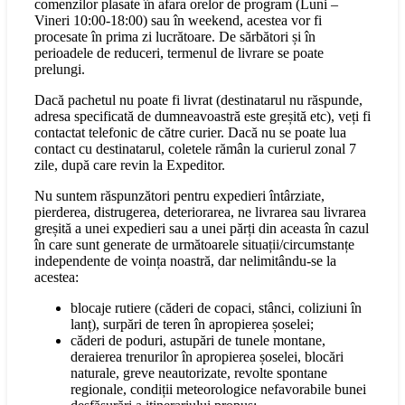
comenzilor plasate în afara orelor de program (Luni –
Vineri 10:00-18:00) sau în weekend, acestea vor fi
procesate în prima zi lucrătoare. De sărbători și în
perioadele de reduceri, termenul de livrare se poate
prelungi.
Dacă pachetul nu poate fi livrat (destinatarul nu răspunde,
adresa specificată de dumneavoastră este greșită etc), veți fi
contactat telefonic de către curier. Dacă nu se poate lua
contact cu destinatarul, coletele rămân la curierul zonal 7
zile, după care revin la Expeditor.
Nu suntem răspunzători pentru expedieri întârziate,
pierderea, distrugerea, deteriorarea, ne livrarea sau livrarea
greșită a unei expedieri sau a unei părți din aceasta în cazul
în care sunt generate de următoarele situații/circumstanțe
independente de voința noastră, dar nelimitându-se la
acestea:
blocaje rutiere (căderi de copaci, stânci, coliziuni în
lanț), surpări de teren în apropierea șoselei;
căderi de poduri, astupări de tunele montane,
deraierea trenurilor în apropierea șoselei, blocări
naturale, greve neautorizate, revolte spontane
regionale, condiții meteorologice nefavorabile bunei