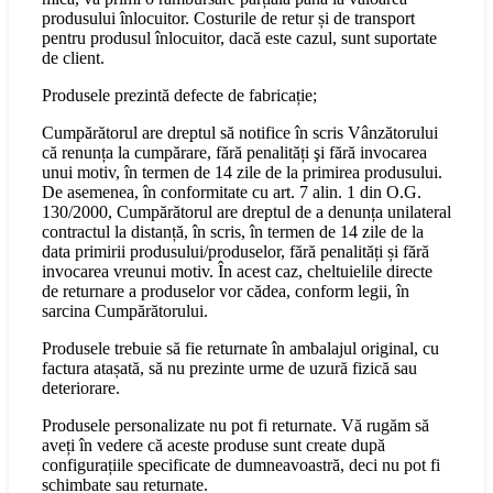
produsului înlocuitor. Costurile de retur și de transport
pentru produsul înlocuitor, dacă este cazul, sunt suportate
de client.
Produsele prezintă defecte de fabricație;
Cumpărătorul are dreptul să notifice în scris Vânzătorului
că renunța la cumpărare, fără penalități şi fără invocarea
unui motiv, în termen de 14 zile de la primirea produsului.
De asemenea, în conformitate cu art. 7 alin. 1 din O.G.
130/2000, Cumpărătorul are dreptul de a denunța unilateral
contractul la distanță, în scris, în termen de 14 zile de la
data primirii produsului/produselor, fără penalități și fără
invocarea vreunui motiv. În acest caz, cheltuielile directe
de returnare a produselor vor cădea, conform legii, în
sarcina Cumpărătorului.
Produsele trebuie să fie returnate în ambalajul original, cu
factura atașată, să nu prezinte urme de uzură fizică sau
deteriorare.
Produsele personalizate nu pot fi returnate. Vă rugăm să
aveți în vedere că aceste produse sunt create după
configurațiile specificate de dumneavoastră, deci nu pot fi
schimbate sau returnate.