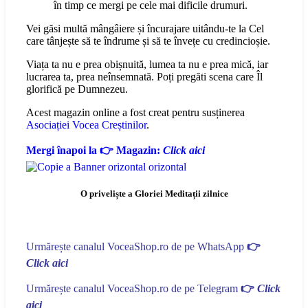
în timp ce mergi pe cele mai dificile drumuri.
Vei găsi multă mângâiere și încurajare uitându-te la Cel
care tânjește să te îndrume și să te învețe cu credincioșie.
Viața ta nu e prea obișnuită, lumea ta nu e prea mică, iar
lucrarea ta, prea neînsemnată. Poți pregăti scena care Îl
glorifică pe Dumnezeu.
Acest magazin online a fost creat pentru susținerea
Asociației Vocea Creștinilor
.
Mergi înapoi la 👉 Magazin:
Click aici
O priveliște a Gloriei Meditații zilnice
Urmărește canalul VoceaShop.ro de pe WhatsApp
👉
Click aici
Urmărește canalul VoceaShop.ro de pe Telegram
👉
Click
aici