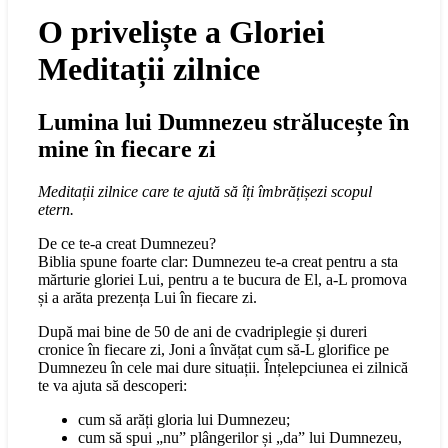
O priveliște a Gloriei
Meditații zilnice
Lumina lui Dumnezeu strălucește în
mine în fiecare zi
Meditații zilnice care te ajută să îți îmbrățișezi scopul
etern.
De ce te-a creat Dumnezeu?
Biblia spune foarte clar: Dumnezeu te-a creat pentru a sta
mărturie gloriei Lui, pentru a te bucura de El, a-L promova
și a arăta prezența Lui în fiecare zi.
După mai bine de 50 de ani de cvadriplegie și dureri
cronice în fiecare zi, Joni a învățat cum să-L glorifice pe
Dumnezeu în cele mai dure situații. Înțelepciunea ei zilnică
te va ajuta să descoperi:
cum să arăți gloria lui Dumnezeu;
cum să spui „nu” plângerilor și „da” lui Dumnezeu,