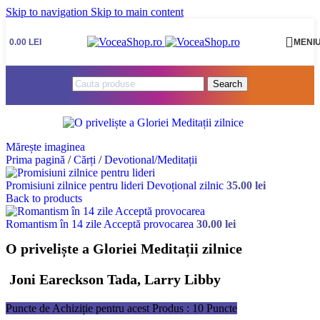
Skip to navigation
Skip to main content
0.00
LEI
MENI
Search
Mărește imaginea
Prima pagină
/
Cărți
/
Devotional/Meditații
Promisiuni zilnice pentru lideri Devoțional zilnic
35.00
lei
Back to products
Romantism în 14 zile Acceptă provocarea
30.00
lei
O priveliște a Gloriei Meditații zilnice
Joni Eareckson Tada, Larry Libby
Puncte de Achiziție pentru acest Produs : 10 Puncte