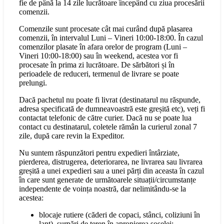
fie de până la 14 zile lucrătoare începând cu ziua procesării
comenzii.
Comenzile sunt procesate cât mai curând după plasarea
comenzii, în intervalul Luni – Vineri 10:00-18:00. În cazul
comenzilor plasate în afara orelor de program (Luni –
Vineri 10:00-18:00) sau în weekend, acestea vor fi
procesate în prima zi lucrătoare. De sărbători și în
perioadele de reduceri, termenul de livrare se poate
prelungi.
Dacă pachetul nu poate fi livrat (destinatarul nu răspunde,
adresa specificată de dumneavoastră este greșită etc), veți fi
contactat telefonic de către curier. Dacă nu se poate lua
contact cu destinatarul, coletele rămân la curierul zonal 7
zile, după care revin la Expeditor.
Nu suntem răspunzători pentru expedieri întârziate,
pierderea, distrugerea, deteriorarea, ne livrarea sau livrarea
greșită a unei expedieri sau a unei părți din aceasta în cazul
în care sunt generate de următoarele situații/circumstanțe
independente de voința noastră, dar nelimitându-se la
acestea:
blocaje rutiere (căderi de copaci, stânci, coliziuni în
lanț), surpări de teren în apropierea șoselei;