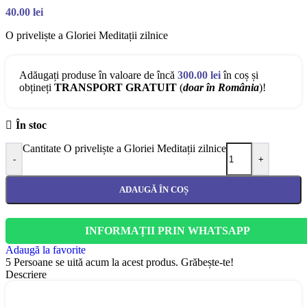
40.00
lei
O priveliște a Gloriei Meditații zilnice
Adăugați produse în valoare de încă
300.00
lei
în coș și
obțineți
TRANSPORT GRATUIT
(
doar în România
)!
În stoc
Cantitate O priveliște a Gloriei Meditații zilnice
-
+
ADAUGĂ ÎN COȘ
INFORMAȚII PRIN WHATSAPP
Adaugă la favorite
5
Persoane se uită acum la acest produs. Grăbește-te!
Descriere