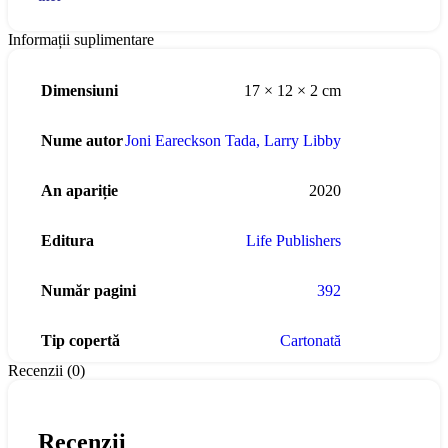
Informații suplimentare
Dimensiuni
17 × 12 × 2 cm
Nume autor
Joni Eareckson Tada
,
Larry Libby
An apariție
2020
Editura
Life Publishers
Număr pagini
392
Tip copertă
Cartonată
Recenzii (0)
Recenzii