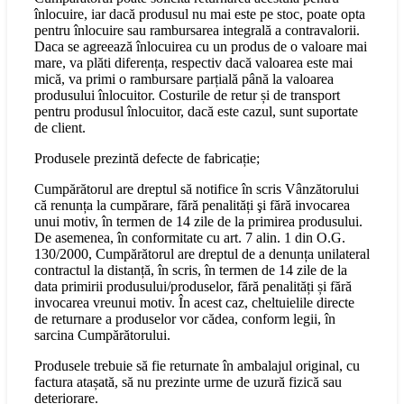
înlocuire, iar dacă produsul nu mai este pe stoc, poate opta
pentru înlocuire sau rambursarea integrală a contravalorii.
Daca se agreează înlocuirea cu un produs de o valoare mai
mare, va plăti diferența, respectiv dacă valoarea este mai
mică, va primi o rambursare parțială până la valoarea
produsului înlocuitor. Costurile de retur și de transport
pentru produsul înlocuitor, dacă este cazul, sunt suportate
de client.
Produsele prezintă defecte de fabricație;
Cumpărătorul are dreptul să notifice în scris Vânzătorului
că renunța la cumpărare, fără penalități şi fără invocarea
unui motiv, în termen de 14 zile de la primirea produsului.
De asemenea, în conformitate cu art. 7 alin. 1 din O.G.
130/2000, Cumpărătorul are dreptul de a denunța unilateral
contractul la distanță, în scris, în termen de 14 zile de la
data primirii produsului/produselor, fără penalități și fără
invocarea vreunui motiv. În acest caz, cheltuielile directe
de returnare a produselor vor cădea, conform legii, în
sarcina Cumpărătorului.
Produsele trebuie să fie returnate în ambalajul original, cu
factura atașată, să nu prezinte urme de uzură fizică sau
deteriorare.