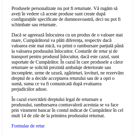
Produsele personalizate nu pot fi returnate. Vă rugăm să
aveți în vedere că aceste produse sunt create după
configurațiile specificate de dumneavoastră, deci nu pot fi
schimbate sau returnate.
Dacă se agreează înlocuirea cu un produs de o valoare mai
mare, Cumpărătorul va plăti diferența, respectiv dacă
valoarea este mai mică, va primi o rambursare parțială până
la valoarea produsului înlocuitor. Costurile de retur și de
transport pentru produsul înlocuitor, dacă este cazul, sunt
suportate de Cumpărător. În cazul în care produsele a căror
returnare se solicită prezintă ambalaje deteriorate sau
incomplete, urme de uzură, zgârieturi, lovituri, ne rezervăm
dreptul de a decide acceptarea returului sau de a opri o
sumă, suma ce va fi comunicată după evaluarea
prejudiciilor aduse.
În cazul exercitării dreptului legal de returnare a
produsului, rambursarea contravalorii acestuia se va face
prin virament bancar în contul indicat de Cumpărător în cel
mult 14 de zile de la primirea produsului returnat.
Formular de retur