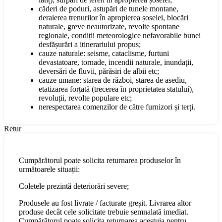
căderi de poduri, astupări de tunele montane,
deraierea trenurilor în apropierea șoselei, blocări
naturale, greve neautorizate, revolte spontane
regionale, condiții meteorologice nefavorabile bunei
desfășurări a itinerariului propus;
cauze naturale: seisme, cataclisme, furtuni
devastatoare, tornade, incendii naturale, inundații,
deversări de fluvii, părăsiri de albii etc;
cauze umane: starea de război, starea de asediu,
etatizarea forțată (trecerea în proprietatea statului),
revoluții, revolte populare etc;
nerespectarea comenzilor de către furnizori și terți.
Retur
Cumpărătorul poate solicita returnarea produselor în
următoarele situații:
Coletele prezintă deteriorări severe;
Produsele au fost livrate / facturate greșit. Livrarea altor
produse decât cele solicitate trebuie semnalată imediat.
Cumpărătorul poate solicita returnarea acestuia pentru