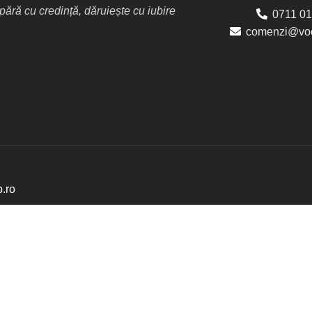
ără cu credință, dăruiește cu iubire
0711 01
comenzi@voc
p.ro