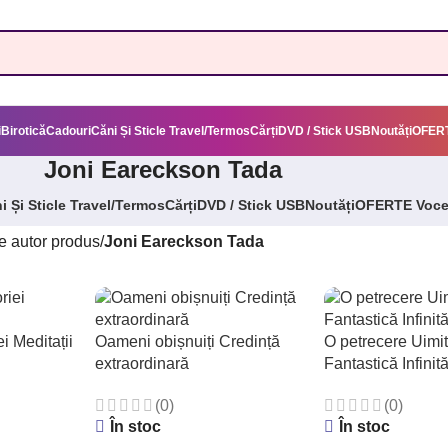
i
Birotică
Cadouri
Căni Și Sticle Travel/Termos
Cărți
DVD / Stick USB
Noutăți
OFERT
Joni Eareckson Tada
i Și Sticle Travel/Termos
Cărți
DVD / Stick USB
Noutăți
OFERTE Voc
 autor produs
/
Joni Eareckson Tada
ei Meditații
Oameni obișnuiți Credință
O petrecere Uimi
extraordinară
Fantastică Infinit
(0)
(0)
În stoc
În stoc