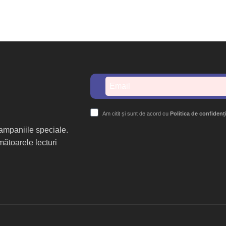
Am citit și sunt de acord cu
Politica de confidenț
 campaniile speciale.
mătoarele lecturi