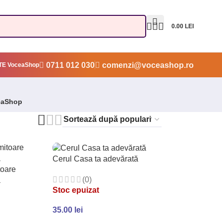
0.00
LEI
0711 012 030
comenzi@voceashop.ro
E VoceaShop
eaShop
Cerul Casa ta adevărată
toare
(0)
ă
Stoc epuizat
35.00
lei