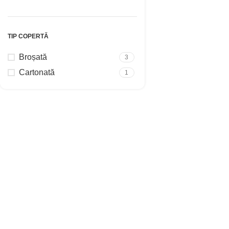
TIP COPERTĂ
Broșată
3
Cartonată
1