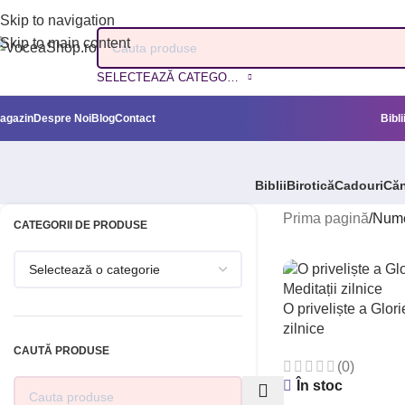
Skip to navigation
Skip to main content
SELECTEAZĂ CATEGORIA
agazin
Despre Noi
Blog
Contact
Bibli
Biblii
Birotică
Cadouri
Căn
Prima pagină
/
Nume
CATEGORII DE PRODUSE
O priveliște a Glori
zilnice
CAUTĂ PRODUSE
(0)
În stoc