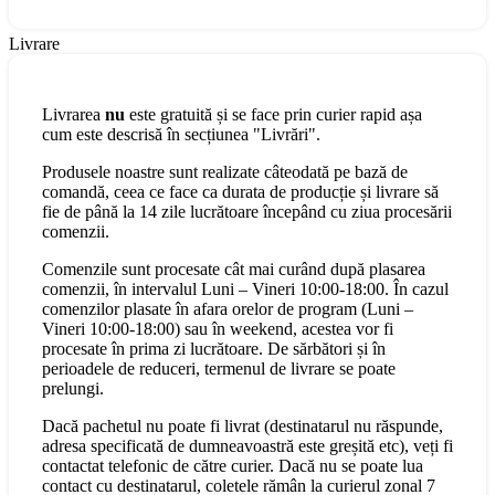
Livrare
Livrarea
nu
este gratuită și se face prin curier rapid așa
cum este descrisă în secțiunea "Livrări".
Produsele noastre sunt realizate câteodată pe bază de
comandă, ceea ce face ca durata de producție și livrare să
fie de până la 14 zile lucrătoare începând cu ziua procesării
comenzii.
Comenzile sunt procesate cât mai curând după plasarea
comenzii, în intervalul Luni – Vineri 10:00-18:00. În cazul
comenzilor plasate în afara orelor de program (Luni –
Vineri 10:00-18:00) sau în weekend, acestea vor fi
procesate în prima zi lucrătoare. De sărbători și în
perioadele de reduceri, termenul de livrare se poate
prelungi.
Dacă pachetul nu poate fi livrat (destinatarul nu răspunde,
adresa specificată de dumneavoastră este greșită etc), veți fi
contactat telefonic de către curier. Dacă nu se poate lua
contact cu destinatarul, coletele rămân la curierul zonal 7