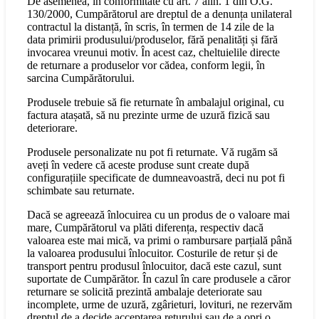
De asemenea, în conformitate cu art. 7 alin. 1 din O.G.
130/2000, Cumpărătorul are dreptul de a denunța unilateral
contractul la distanță, în scris, în termen de 14 zile de la
data primirii produsului/produselor, fără penalități și fără
invocarea vreunui motiv. În acest caz, cheltuielile directe
de returnare a produselor vor cădea, conform legii, în
sarcina Cumpărătorului.
Produsele trebuie să fie returnate în ambalajul original, cu
factura atașată, să nu prezinte urme de uzură fizică sau
deteriorare.
Produsele personalizate nu pot fi returnate. Vă rugăm să
aveți în vedere că aceste produse sunt create după
configurațiile specificate de dumneavoastră, deci nu pot fi
schimbate sau returnate.
Dacă se agreează înlocuirea cu un produs de o valoare mai
mare, Cumpărătorul va plăti diferența, respectiv dacă
valoarea este mai mică, va primi o rambursare parțială până
la valoarea produsului înlocuitor. Costurile de retur și de
transport pentru produsul înlocuitor, dacă este cazul, sunt
suportate de Cumpărător. În cazul în care produsele a căror
returnare se solicită prezintă ambalaje deteriorate sau
incomplete, urme de uzură, zgârieturi, lovituri, ne rezervăm
dreptul de a decide acceptarea returului sau de a opri o