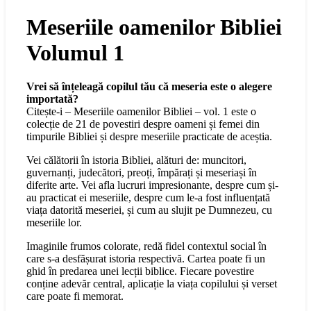
Meseriile oamenilor Bibliei
Volumul 1
Vrei să înțeleagă copilul tău că meseria este o alegere
importată?
Citește-i – Meseriile oamenilor Bibliei – vol. 1 este o
colecție de 21 de povestiri despre oameni și femei din
timpurile Bibliei și despre meseriile practicate de aceștia.
Vei călătorii în istoria Bibliei, alături de: muncitori,
guvernanți, judecători, preoți, împărați și meseriași în
diferite arte. Vei afla lucruri impresionante, despre cum și-
au practicat ei meseriile, despre cum le-a fost influențată
viața datorită meseriei, și cum au slujit pe Dumnezeu, cu
meseriile lor.
Imaginile frumos colorate, redă fidel contextul social în
care s-a desfășurat istoria respectivă. Cartea poate fi un
ghid în predarea unei lecții biblice. Fiecare povestire
conține adevăr central, aplicație la viața copilului și verset
care poate fi memorat.