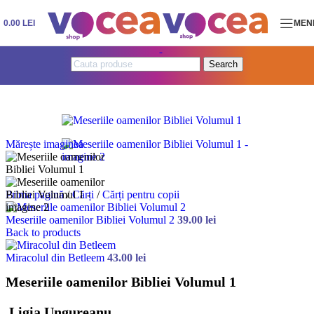
Skip to navigation
Skip to main content
0.00
LEI
MEN
Search
Mărește imaginea
Prima pagină
/
Cărți
/
Cărți pentru copii
Meseriile oamenilor Bibliei Volumul 2
39.00
lei
Back to products
Miracolul din Betleem
43.00
lei
Meseriile oamenilor Bibliei Volumul 1
Ligia Ungureanu