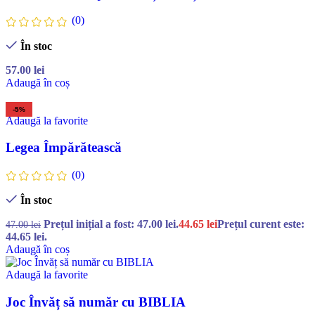
(0)
În stoc
57.00
lei
Adaugă în coș
-5%
Adaugă la favorite
Legea Împărătească
(0)
În stoc
Prețul inițial a fost: 47.00 lei.
44.65
lei
Prețul curent este:
47.00
lei
44.65 lei.
Adaugă în coș
Adaugă la favorite
Joc Învăț să număr cu BIBLIA