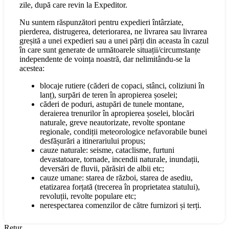
zile, după care revin la Expeditor.
Nu suntem răspunzători pentru expedieri întârziate,
pierderea, distrugerea, deteriorarea, ne livrarea sau livrarea
greșită a unei expedieri sau a unei părți din aceasta în cazul
în care sunt generate de următoarele situații/circumstanțe
independente de voința noastră, dar nelimitându-se la
acestea:
blocaje rutiere (căderi de copaci, stânci, coliziuni în
lanț), surpări de teren în apropierea șoselei;
căderi de poduri, astupări de tunele montane,
deraierea trenurilor în apropierea șoselei, blocări
naturale, greve neautorizate, revolte spontane
regionale, condiții meteorologice nefavorabile bunei
desfășurări a itinerariului propus;
cauze naturale: seisme, cataclisme, furtuni
devastatoare, tornade, incendii naturale, inundații,
deversări de fluvii, părăsiri de albii etc;
cauze umane: starea de război, starea de asediu,
etatizarea forțată (trecerea în proprietatea statului),
revoluții, revolte populare etc;
nerespectarea comenzilor de către furnizori și terți.
Retur