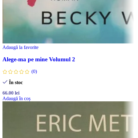
Adaugă la favorite
Alege-ma pe mine Volumul 2
(0)
În stoc
66.00
lei
Adaugă în coș