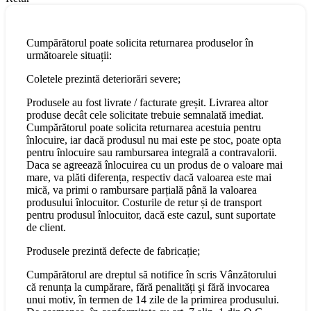
Cumpărătorul poate solicita returnarea produselor în
următoarele situații:
Coletele prezintă deteriorări severe;
Produsele au fost livrate / facturate greșit. Livrarea altor
produse decât cele solicitate trebuie semnalată imediat.
Cumpărătorul poate solicita returnarea acestuia pentru
înlocuire, iar dacă produsul nu mai este pe stoc, poate opta
pentru înlocuire sau rambursarea integrală a contravalorii.
Daca se agreează înlocuirea cu un produs de o valoare mai
mare, va plăti diferența, respectiv dacă valoarea este mai
mică, va primi o rambursare parțială până la valoarea
produsului înlocuitor. Costurile de retur și de transport
pentru produsul înlocuitor, dacă este cazul, sunt suportate
de client.
Produsele prezintă defecte de fabricație;
Cumpărătorul are dreptul să notifice în scris Vânzătorului
că renunța la cumpărare, fără penalități şi fără invocarea
unui motiv, în termen de 14 zile de la primirea produsului.