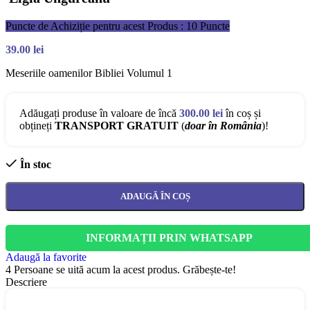
Puncte de Achiziție pentru acest Produs : 10 Puncte
39.00
lei
Meseriile oamenilor Bibliei Volumul 1
Adăugați produse în valoare de încă
300.00
lei
în coș și
obțineți
TRANSPORT GRATUIT
(
doar în România
)!
În stoc
ADAUGĂ ÎN COȘ
INFORMAȚII PRIN WHATSAPP
Adaugă la favorite
4
Persoane se uită acum la acest produs. Grăbește-te!
Descriere