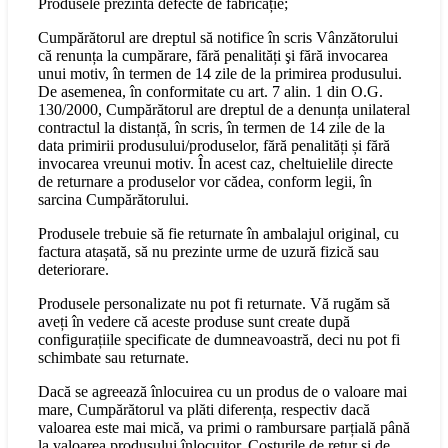
Produsele prezintă defecte de fabricație;
Cumpărătorul are dreptul să notifice în scris Vânzătorului
că renunța la cumpărare, fără penalități şi fără invocarea
unui motiv, în termen de 14 zile de la primirea produsului.
De asemenea, în conformitate cu art. 7 alin. 1 din O.G.
130/2000, Cumpărătorul are dreptul de a denunța unilateral
contractul la distanță, în scris, în termen de 14 zile de la
data primirii produsului/produselor, fără penalități și fără
invocarea vreunui motiv. În acest caz, cheltuielile directe
de returnare a produselor vor cădea, conform legii, în
sarcina Cumpărătorului.
Produsele trebuie să fie returnate în ambalajul original, cu
factura atașată, să nu prezinte urme de uzură fizică sau
deteriorare.
Produsele personalizate nu pot fi returnate. Vă rugăm să
aveți în vedere că aceste produse sunt create după
configurațiile specificate de dumneavoastră, deci nu pot fi
schimbate sau returnate.
Dacă se agreează înlocuirea cu un produs de o valoare mai
mare, Cumpărătorul va plăti diferența, respectiv dacă
valoarea este mai mică, va primi o rambursare parțială până
la valoarea produsului înlocuitor. Costurile de retur și de