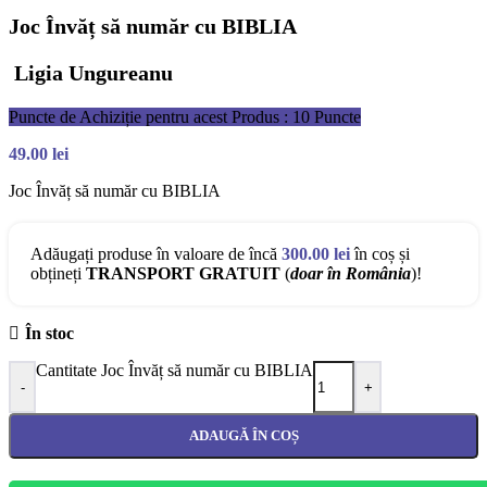
Joc Învăț să număr cu BIBLIA
Ligia Ungureanu
Puncte de Achiziție pentru acest Produs : 10 Puncte
49.00
lei
Joc Învăț să număr cu BIBLIA
Adăugați produse în valoare de încă
300.00
lei
în coș și
obțineți
TRANSPORT GRATUIT
(
doar în România
)!
În stoc
Cantitate Joc Învăț să număr cu BIBLIA
-
+
ADAUGĂ ÎN COȘ