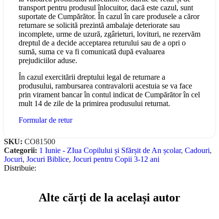
transport pentru produsul înlocuitor, dacă este cazul, sunt
suportate de Cumpărător. În cazul în care produsele a căror
returnare se solicită prezintă ambalaje deteriorate sau
incomplete, urme de uzură, zgârieturi, lovituri, ne rezervăm
dreptul de a decide acceptarea returului sau de a opri o
sumă, suma ce va fi comunicată după evaluarea
prejudiciilor aduse.
În cazul exercitării dreptului legal de returnare a
produsului, rambursarea contravalorii acestuia se va face
prin virament bancar în contul indicat de Cumpărător în cel
mult 14 de zile de la primirea produsului returnat.
Formular de retur
SKU:
CO81500
Categorii:
1 Iunie - ZIua Copilului și Sfărșit de An școlar
,
Cadouri
,
Jocuri
,
Jocuri Biblice
,
Jocuri pentru Copii 3-12 ani
Distribuie:
Alte cărți de la același autor