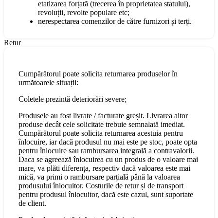
etatizarea forțată (trecerea în proprietatea statului),
revoluții, revolte populare etc;
nerespectarea comenzilor de către furnizori și terți.
Retur
Cumpărătorul poate solicita returnarea produselor în
următoarele situații:
Coletele prezintă deteriorări severe;
Produsele au fost livrate / facturate greșit. Livrarea altor
produse decât cele solicitate trebuie semnalată imediat.
Cumpărătorul poate solicita returnarea acestuia pentru
înlocuire, iar dacă produsul nu mai este pe stoc, poate opta
pentru înlocuire sau rambursarea integrală a contravalorii.
Daca se agreează înlocuirea cu un produs de o valoare mai
mare, va plăti diferența, respectiv dacă valoarea este mai
mică, va primi o rambursare parțială până la valoarea
produsului înlocuitor. Costurile de retur și de transport
pentru produsul înlocuitor, dacă este cazul, sunt suportate
de client.