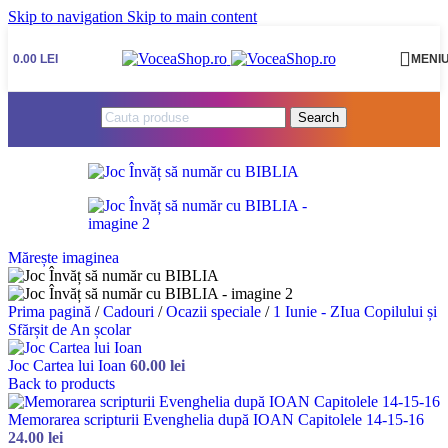
Skip to navigation
Skip to main content
0.00
LEI
MENI
Search
Mărește imaginea
Prima pagină
/
Cadouri
/
Ocazii speciale
/
1 Iunie - ZIua Copilului și
Sfărșit de An școlar
Joc Cartea lui Ioan
60.00
lei
Back to products
Memorarea scripturii Evenghelia după IOAN Capitolele 14-15-16
24.00
lei