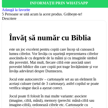
INFORMAȚII PRIN WHATSAPP
Adaugă la favorite
5
Persoane se uită acum la acest produs. Grăbește-te!
Descriere
Învăț să număr cu Biblia
este un joc excelent pentru copiii care încep să cunoască
lumea cifrelor. Vor învăța cu ușurință reprezentarea cifrelor
asociindu-le cu degetele de la mâini și cu imaginile simbol
din povestiri.
Mai mult, fiecare cifră este asociată unei
povestiri biblice din care copiii pot trage învățăminte și vor
învăța adevăruri despre Dumnezeu.
Jocul este autocorectiv – cartonașele set au un elelment în
aceiași culoare (setul de 3 cartonașe), astfel copilul se poate
verifica singur dacă a așezat corect.
Jocul poate fi folosit în mai multe variante: asociere
(imagine, cifră, mână), memory (perechi:
mână-cifră sau
imagine-cifră), ordonează cifrele etc. Cartonașele cu