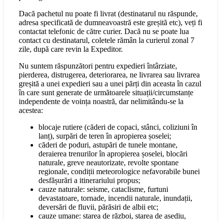
Dacă pachetul nu poate fi livrat (destinatarul nu răspunde,
adresa specificată de dumneavoastră este greșită etc), veți fi
contactat telefonic de către curier. Dacă nu se poate lua
contact cu destinatarul, coletele rămân la curierul zonal 7
zile, după care revin la Expeditor.
Nu suntem răspunzători pentru expedieri întârziate,
pierderea, distrugerea, deteriorarea, ne livrarea sau livrarea
greșită a unei expedieri sau a unei părți din aceasta în cazul
în care sunt generate de următoarele situații/circumstanțe
independente de voința noastră, dar nelimitându-se la
acestea:
blocaje rutiere (căderi de copaci, stânci, coliziuni în
lanț), surpări de teren în apropierea șoselei;
căderi de poduri, astupări de tunele montane,
deraierea trenurilor în apropierea șoselei, blocări
naturale, greve neautorizate, revolte spontane
regionale, condiții meteorologice nefavorabile bunei
desfășurări a itinerariului propus;
cauze naturale: seisme, cataclisme, furtuni
devastatoare, tornade, incendii naturale, inundații,
deversări de fluvii, părăsiri de albii etc;
cauze umane: starea de război, starea de asediu,