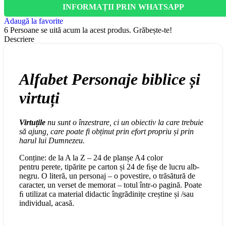
INFORMAȚII PRIN WHATSAPP
Adaugă la favorite
6
Persoane se uită acum la acest produs. Grăbește-te!
Descriere
Alfabet Personaje biblice și
virtuți
Virtuțile
nu sunt o înzestrare, ci un obiectiv la care trebuie
să
ajung, care poate fi obținut prin efort propriu și prin
harul lui Dumnezeu.
Conține: de la A la Z – 24 de planșe A4 color
pentru
perete, tipărite pe carton și 24 de ﬁșe de lucru alb-
negru. O literă, un personaj – o povestire, o trăsătură de
caracter, un verset de memorat – totul într-o pagină. Poate
ﬁ utilizat ca material didactic îngrădinițe creștine și /sau
individual, acasă.