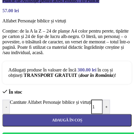
Puncte de Achiziție pentru acest Produs : 10 Puncte
57.00
lei
Alfabet Personaje biblice și virtuți
Conține: de la A la Z – 24 de planșe A4 color pentru
perete, tipărite
pe carton și 24 de ﬁșe de lucru alb-negru. O literă, un personaj – o
povestire, o trăsătură de caracter, un verset de memorat – totul într-o
pagină. Poate ﬁ utilizat ca material didactic îngrădinițe creștine și
/sau individual, acasă.
Adăugați produse în valoare de încă
300.00
lei
în coș și
obțineți
TRANSPORT GRATUIT
(
doar în România
)!
În stoc
Cantitate Alfabet Personaje biblice și virtuți
-
+
ADAUGĂ ÎN COȘ