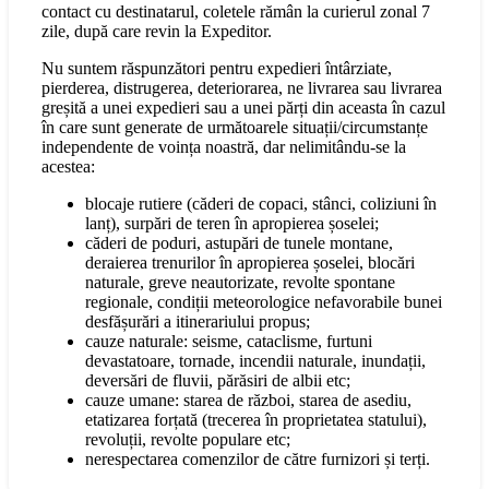
contact cu destinatarul, coletele rămân la curierul zonal 7
zile, după care revin la Expeditor.
Nu suntem răspunzători pentru expedieri întârziate,
pierderea, distrugerea, deteriorarea, ne livrarea sau livrarea
greșită a unei expedieri sau a unei părți din aceasta în cazul
în care sunt generate de următoarele situații/circumstanțe
independente de voința noastră, dar nelimitându-se la
acestea:
blocaje rutiere (căderi de copaci, stânci, coliziuni în
lanț), surpări de teren în apropierea șoselei;
căderi de poduri, astupări de tunele montane,
deraierea trenurilor în apropierea șoselei, blocări
naturale, greve neautorizate, revolte spontane
regionale, condiții meteorologice nefavorabile bunei
desfășurări a itinerariului propus;
cauze naturale: seisme, cataclisme, furtuni
devastatoare, tornade, incendii naturale, inundații,
deversări de fluvii, părăsiri de albii etc;
cauze umane: starea de război, starea de asediu,
etatizarea forțată (trecerea în proprietatea statului),
revoluții, revolte populare etc;
nerespectarea comenzilor de către furnizori și terți.