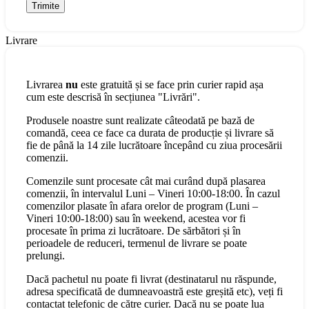
Livrare
Livrarea
nu
este gratuită și se face prin curier rapid așa
cum este descrisă în secțiunea "Livrări".
Produsele noastre sunt realizate câteodată pe bază de
comandă, ceea ce face ca durata de producție și livrare să
fie de până la 14 zile lucrătoare începând cu ziua procesării
comenzii.
Comenzile sunt procesate cât mai curând după plasarea
comenzii, în intervalul Luni – Vineri 10:00-18:00. În cazul
comenzilor plasate în afara orelor de program (Luni –
Vineri 10:00-18:00) sau în weekend, acestea vor fi
procesate în prima zi lucrătoare. De sărbători și în
perioadele de reduceri, termenul de livrare se poate
prelungi.
Dacă pachetul nu poate fi livrat (destinatarul nu răspunde,
adresa specificată de dumneavoastră este greșită etc), veți fi
contactat telefonic de către curier. Dacă nu se poate lua