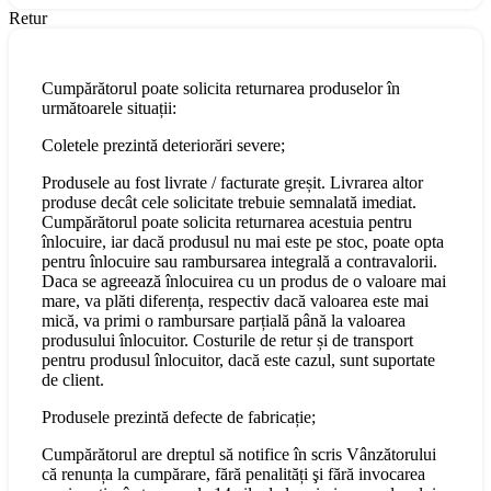
Retur
Cumpărătorul poate solicita returnarea produselor în
următoarele situații:
Coletele prezintă deteriorări severe;
Produsele au fost livrate / facturate greșit. Livrarea altor
produse decât cele solicitate trebuie semnalată imediat.
Cumpărătorul poate solicita returnarea acestuia pentru
înlocuire, iar dacă produsul nu mai este pe stoc, poate opta
pentru înlocuire sau rambursarea integrală a contravalorii.
Daca se agreează înlocuirea cu un produs de o valoare mai
mare, va plăti diferența, respectiv dacă valoarea este mai
mică, va primi o rambursare parțială până la valoarea
produsului înlocuitor. Costurile de retur și de transport
pentru produsul înlocuitor, dacă este cazul, sunt suportate
de client.
Produsele prezintă defecte de fabricație;
Cumpărătorul are dreptul să notifice în scris Vânzătorului
că renunța la cumpărare, fără penalități şi fără invocarea