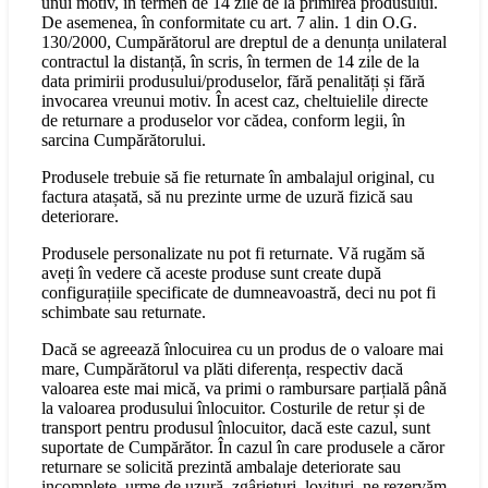
unui motiv, în termen de 14 zile de la primirea produsului.
De asemenea, în conformitate cu art. 7 alin. 1 din O.G.
130/2000, Cumpărătorul are dreptul de a denunța unilateral
contractul la distanță, în scris, în termen de 14 zile de la
data primirii produsului/produselor, fără penalități și fără
invocarea vreunui motiv. În acest caz, cheltuielile directe
de returnare a produselor vor cădea, conform legii, în
sarcina Cumpărătorului.
Produsele trebuie să fie returnate în ambalajul original, cu
factura atașată, să nu prezinte urme de uzură fizică sau
deteriorare.
Produsele personalizate nu pot fi returnate. Vă rugăm să
aveți în vedere că aceste produse sunt create după
configurațiile specificate de dumneavoastră, deci nu pot fi
schimbate sau returnate.
Dacă se agreează înlocuirea cu un produs de o valoare mai
mare, Cumpărătorul va plăti diferența, respectiv dacă
valoarea este mai mică, va primi o rambursare parțială până
la valoarea produsului înlocuitor. Costurile de retur și de
transport pentru produsul înlocuitor, dacă este cazul, sunt
suportate de Cumpărător. În cazul în care produsele a căror
returnare se solicită prezintă ambalaje deteriorate sau
incomplete, urme de uzură, zgârieturi, lovituri, ne rezervăm