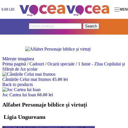
Skip to navigation
Skip to main content
0.00
LEI
MEN
Search
Mărește imaginea
Prima pagină
/
Cadouri
/
Ocazii speciale
/
1 Iunie - ZIua Copilului și
Sfărșit de An școlar
Cântările Celui mai frumos
45.00
lei
Back to products
Joc Cartea lui Ioan
60.00
lei
Alfabet Personaje biblice și virtuți
Ligia Ungureanu