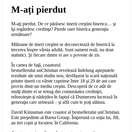
M-ați pierdut
M-aţi pierdut. De ce părăsesc tinerii creştini biserica… şi
îşi regândesc credinţa? Pierde oare biserica generaţia
următoare?
Milioane de tineri creştini se deconectează de biserică la
trecerea înspre vârsta adultă. Sunt oameni reali, nu doar
statistici. Şi fiecare dintre ei are o poveste de zis.
În cartea de faţă, coautorul
bestsellerului unChristian revelează îndelung aşteptatele
rezultate ale unui studiu nou, desfăşurat la scară naţională
printre tinerii cu vârste cuprinse între 18 şi 29 de ani care
provin dintr-un mediu creştin. Descoperă de ce atât de
mulţi dintre ei se retrag din comunitatea credinţei,
reînnoieşte-ţi nădejdea în faptul că Dumnezeu lucrează în
generaţia care urmează – şi află cum te poţi alătura.
David Kinnaman este coautor al bestsellerului unChristian.
Este preşedinte al Barna Group. Împreună cu soţia lui, Jill,
au trei copii şi locuiesc în California.