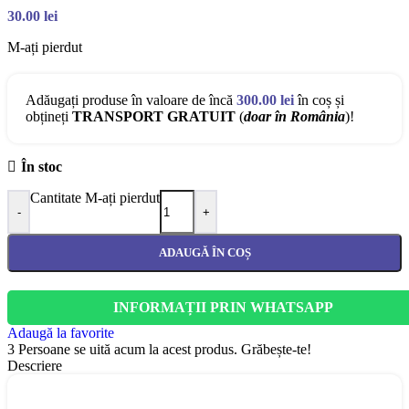
30.00
lei
M-ați pierdut
Adăugați produse în valoare de încă
300.00
lei
în coș și
obțineți
TRANSPORT GRATUIT
(
doar în România
)!
În stoc
Cantitate M-ați pierdut
-
+
ADAUGĂ ÎN COȘ
INFORMAȚII PRIN WHATSAPP
Adaugă la favorite
3
Persoane se uită acum la acest produs. Grăbește-te!
Descriere