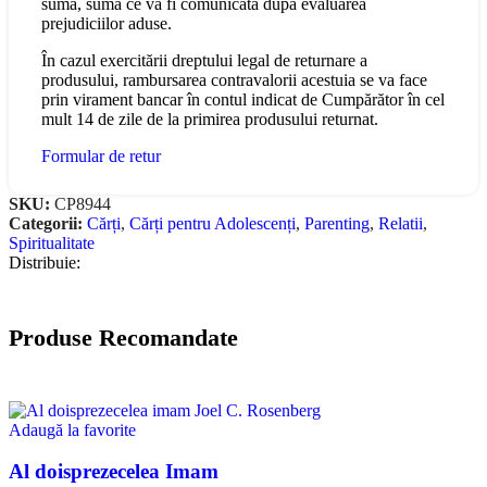
sumă, suma ce va fi comunicată după evaluarea
prejudiciilor aduse.
În cazul exercitării dreptului legal de returnare a
produsului, rambursarea contravalorii acestuia se va face
prin virament bancar în contul indicat de Cumpărător în cel
mult 14 de zile de la primirea produsului returnat.
Formular de retur
SKU:
CP8944
Categorii:
Cărți
,
Cărți pentru Adolescenți
,
Parenting
,
Relatii
,
Spiritualitate
Distribuie:
Produse Recomandate
Adaugă la favorite
Al doisprezecelea Imam