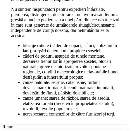
Nu suntem răspunzători pentru expedieri întârziate,
pierderea, distrugerea, deteriorarea, ne livrarea sau livrarea
greșită a unei expedieri sau a unei părți din aceasta în cazul
în care sunt generate de următoarele situații/circumstanțe
independente de voința noastră, dar nelimitându-se la
acestea:
blocaje rutiere (căderi de copaci, stânci, coliziuni în
lanț), surpări de teren în apropierea șoselei;
căderi de poduri, astupări de tunele montane,
deraierea trenurilor în apropierea șoselei, blocări
naturale, greve neautorizate, revolte spontane
regionale, condiții meteorologice nefavorabile bunei
desfășurări a itinerariului propus;
cauze naturale: seisme, cataclisme, furtuni
devastatoare, tornade, incendii naturale, inundații,
deversări de fluvii, părăsiri de albii etc;
cauze umane: starea de război, starea de asediu,
etatizarea forțată (trecerea în proprietatea statului),
revoluții, revolte populare etc;
nerespectarea comenzilor de către furnizori și terți.
Retur