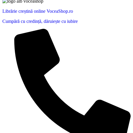
Librărie creștină online VoceaShop.ro
Cumpără cu credință, dăruiește cu iubire