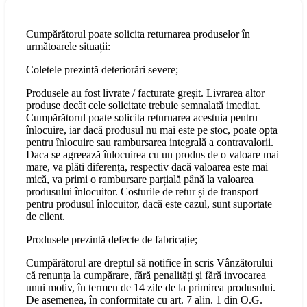
Cumpărătorul poate solicita returnarea produselor în
următoarele situații:
Coletele prezintă deteriorări severe;
Produsele au fost livrate / facturate greșit. Livrarea altor
produse decât cele solicitate trebuie semnalată imediat.
Cumpărătorul poate solicita returnarea acestuia pentru
înlocuire, iar dacă produsul nu mai este pe stoc, poate opta
pentru înlocuire sau rambursarea integrală a contravalorii.
Daca se agreează înlocuirea cu un produs de o valoare mai
mare, va plăti diferența, respectiv dacă valoarea este mai
mică, va primi o rambursare parțială până la valoarea
produsului înlocuitor. Costurile de retur și de transport
pentru produsul înlocuitor, dacă este cazul, sunt suportate
de client.
Produsele prezintă defecte de fabricație;
Cumpărătorul are dreptul să notifice în scris Vânzătorului
că renunța la cumpărare, fără penalități şi fără invocarea
unui motiv, în termen de 14 zile de la primirea produsului.
De asemenea, în conformitate cu art. 7 alin. 1 din O.G.