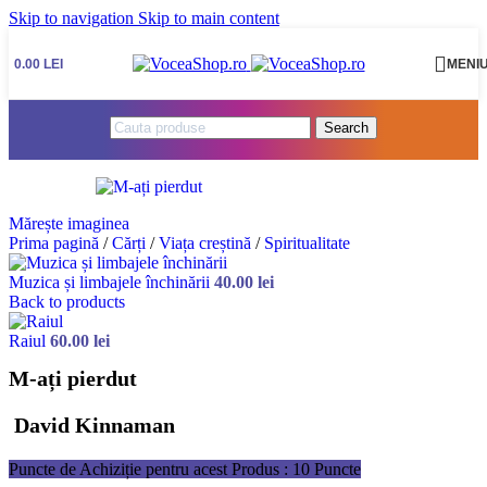
Skip to navigation
Skip to main content
0.00
LEI
MENI
Search
Mărește imaginea
Prima pagină
/
Cărți
/
Viața creștină
/
Spiritualitate
Muzica și limbajele închinării
40.00
lei
Back to products
Raiul
60.00
lei
M-ați pierdut
David Kinnaman
Puncte de Achiziție pentru acest Produs : 10 Puncte