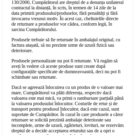
130/2000, Cumpărătorul are dreptul de a denunța unilateral
contractul la distanță, în scris, în termen de 14 zile de la
data primirii produsului/produselor, fără penalități și fără
invocarea vreunui motiv. În acest caz, cheltuielile directe
de returnare a produselor vor cădea, conform legii, în
sarcina Cumpărătorului.
Produsele trebuie să fie returnate în ambalajul original, cu
factura atașată, să nu prezinte urme de uzură fizică sau
deteriorare.
Produsele personalizate nu pot fi returnate. Vă rugăm să
aveți în vedere că aceste produse sunt create după
configurațiile specificate de dumneavoastră, deci nu pot fi
schimbate sau returnate.
Dacă se agreează înlocuirea cu un produs de o valoare mai
mare, Cumpărătorul va plăti diferența, respectiv dacă
valoarea este mai mică, va primi o rambursare parțială până
la valoarea produsului înlocuitor. Costurile de retur și de
transport pentru produsul înlocuitor, dacă este cazul, sunt
suportate de Cumpărător. În cazul în care produsele a căror
returnare se solicită prezintă ambalaje deteriorate sau
incomplete, urme de uzură, zgârieturi, lovituri, ne rezervăm
dreptul de a decide acceptarea returului sau de a opri o