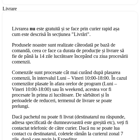
Livrare
Livrarea
nu
este gratuită și se face prin curier rapid așa
cum este descrisă în secțiunea "Livrări".
Produsele noastre sunt realizate câteodată pe bază de
comandă, ceea ce face ca durata de producție și livrare să
fie de până la 14 zile lucrătoare începând cu ziua procesării
comenzii.
Comenzile sunt procesate cât mai curând după plasarea
comenzii, în intervalul Luni – Vineri 10:00-18:00. În cazul
comenzilor plasate în afara orelor de program (Luni –
Vineri 10:00-18:00) sau în weekend, acestea vor fi
procesate în prima zi lucrătoare. De sărbători și în
perioadele de reduceri, termenul de livrare se poate
prelungi.
Dacă pachetul nu poate fi livrat (destinatarul nu răspunde,
adresa specificată de dumneavoastră este greșită etc), veți fi
contactat telefonic de către curier. Dacă nu se poate lua
contact cu destinatarul, coletele rămân la curierul zonal 7
zile, după care revin la Expeditor.