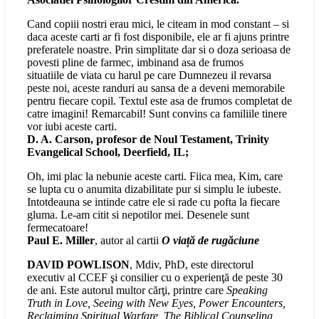
Cand copiii nostri erau mici, le citeam in mod constant – si
daca aceste carti ar fi fost disponibile, ele ar fi ajuns printre
preferatele noastre. Prin simplitate dar si o doza serioasa de
povesti pline de farmec, imbinand asa de frumos
situatiile de viata cu harul pe care Dumnezeu il revarsa
peste noi, aceste randuri au sansa de a deveni memorabile
pentru fiecare copil. Textul este asa de frumos completat de
catre imagini! Remarcabil! Sunt convins ca familiile tinere
vor iubi aceste carti.
D. A. Carson, profesor de Noul Testament, Trinity
Evangelical School, Deerfield, IL;
Oh, imi plac la nebunie aceste carti. Fiica mea, Kim, care
se lupta cu o anumita dizabilitate pur si simplu le iubeste.
Intotdeauna se intinde catre ele si rade cu pofta la fiecare
gluma. Le-am citit si nepotilor mei. Desenele sunt
fermecatoare!
Paul E. Miller
, autor al cartii
O viață de rugăciune
DAVID POWLISON
, Mdiv, PhD, este directorul
executiv al CCEF şi consilier cu o experienţă de peste 30
de ani. Este autorul multor cărţi, printre care
Speaking
Truth in Love, Seeing with New Eyes, Power Encounters,
Reclaiming Spiritual Warfare, The Biblical Counseling