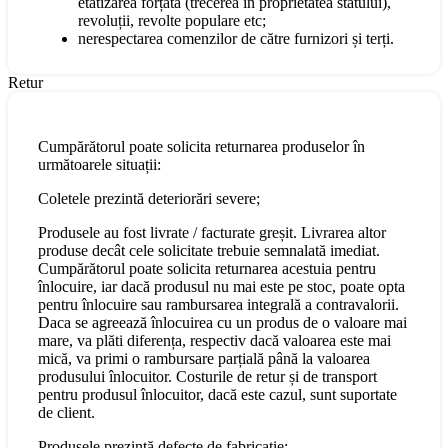
etatizarea forțată (trecerea în proprietatea statului),
revoluții, revolte populare etc;
nerespectarea comenzilor de către furnizori și terți.
Retur
Cumpărătorul poate solicita returnarea produselor în
următoarele situații:
Coletele prezintă deteriorări severe;
Produsele au fost livrate / facturate greșit. Livrarea altor
produse decât cele solicitate trebuie semnalată imediat.
Cumpărătorul poate solicita returnarea acestuia pentru
înlocuire, iar dacă produsul nu mai este pe stoc, poate opta
pentru înlocuire sau rambursarea integrală a contravalorii.
Daca se agreează înlocuirea cu un produs de o valoare mai
mare, va plăti diferența, respectiv dacă valoarea este mai
mică, va primi o rambursare parțială până la valoarea
produsului înlocuitor. Costurile de retur și de transport
pentru produsul înlocuitor, dacă este cazul, sunt suportate
de client.
Produsele prezintă defecte de fabricație;