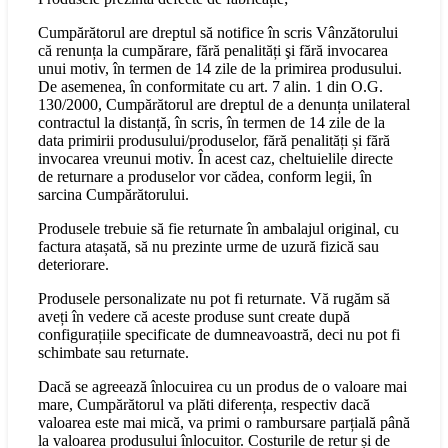
Cumpărătorul are dreptul să notifice în scris Vânzătorului
că renunța la cumpărare, fără penalități şi fără invocarea
unui motiv, în termen de 14 zile de la primirea produsului.
De asemenea, în conformitate cu art. 7 alin. 1 din O.G.
130/2000, Cumpărătorul are dreptul de a denunța unilateral
contractul la distanță, în scris, în termen de 14 zile de la
data primirii produsului/produselor, fără penalități și fără
invocarea vreunui motiv. În acest caz, cheltuielile directe
de returnare a produselor vor cădea, conform legii, în
sarcina Cumpărătorului.
Produsele trebuie să fie returnate în ambalajul original, cu
factura atașată, să nu prezinte urme de uzură fizică sau
deteriorare.
Produsele personalizate nu pot fi returnate. Vă rugăm să
aveți în vedere că aceste produse sunt create după
configurațiile specificate de dumneavoastră, deci nu pot fi
schimbate sau returnate.
Dacă se agreează înlocuirea cu un produs de o valoare mai
mare, Cumpărătorul va plăti diferența, respectiv dacă
valoarea este mai mică, va primi o rambursare parțială până
la valoarea produsului înlocuitor. Costurile de retur și de