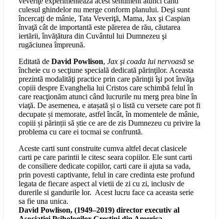
veveriţe experimentează acest sentiment atunci când
culesul ghindelor nu merge conform planului. Deşi sunt
încercaţi de mânie, Tata Veveriţă, Mama, Jax şi Caspian
învaţă cât de importantă este părerea de rău, căutarea
iertării, învățătura din Cuvântul lui Dumnezeu şi
rugăciunea împreună.
Editată de
David Powlison
,
Jax şi coada lui nervoasă
se
încheie cu o secţiune specială dedicată părinţilor. Aceasta
prezintă modalităţi practice prin care părinţii îşi pot învăţa
copiii despre Evanghelia lui Cristos care schimbă felul în
care reacţionăm atunci când lucrurile nu merg prea bine în
viaţă. De asemenea, e atașată și o listă cu versete care pot fi
decupate și memorate, astfel încât, în momentele de mânie,
copiii și părinții să știe ce are de zis Dumnezeu cu privire la
problema cu care ei tocmai se confruntă.
Aceste carti sunt construite cumva altfel decat clasicele
carti pe care parintii le citesc seara copiilor. Ele sunt carti
de consiliere dedicate copiilor, carti care ii ajuta sa vada,
prin povesti captivante, felul in care credinta este profund
legata de fiecare aspect al vietii de zi cu zi, inclusiv de
durerile si gandurile lor. Acest lucru face ca aceasta serie
sa fie una unica.
David Powlison, (1949–2019) director executiv al
Asociatiei Psihologilor Crestini din America.