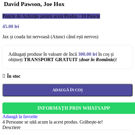
David Pawson, Joe Hox
Puncte de Achiziție pentru acest Produs : 10 Puncte
45.00
lei
Jax și coada lui nervoasă (Atunci când ești nervos)
Adăugați produse în valoare de încă
300.00
lei
în coș și
obțineți
TRANSPORT GRATUIT
(
doar în România
)!
În stoc
ADAUGĂ ÎN COȘ
INFORMAȚII PRIN WHATSAPP
Adaugă la favorite
4
Persoane se uită acum la acest produs. Grăbește-te!
Descriere