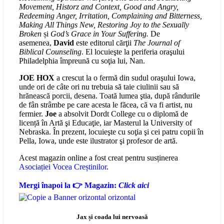
Movement, Historz and Context, Good and Angry,
Redeeming Anger, Irritation, Complaining and Bitterness,
Making All Things New, Restoring Joy to the Sexually
Broken
și
God’s Grace in Your Suffering.
De
asemenea,
David
este editorul cărţii
The Journal of
Biblical Counseling
. El locuieşte la periferia oraşului
Philadelphia împreună cu soţia lui, Nan.
JOE HOX
a crescut la o fermă din sudul oraşului Iowa,
unde ori de câte ori nu trebuia să taie ciulinii sau să
hrănească porcii, desena. Toată lumea ştia, după rândurile
de fân strâmbe pe care acesta le făcea, că va fi artist, nu
fermier.
Joe
a absolvit Dordt College cu o diplomă de
licență în Artă şi Educaţie, iar Masterul la University of
Nebraska. În prezent, locuieşte cu soţia şi cei patru copii în
Pella, Iowa, unde este ilustrator şi profesor de artă.
Acest magazin online a fost creat pentru susținerea
Asociației Vocea Creștinilor
.
Mergi înapoi la 👉 Magazin:
Click aici
Jax și coada lui nervoasă