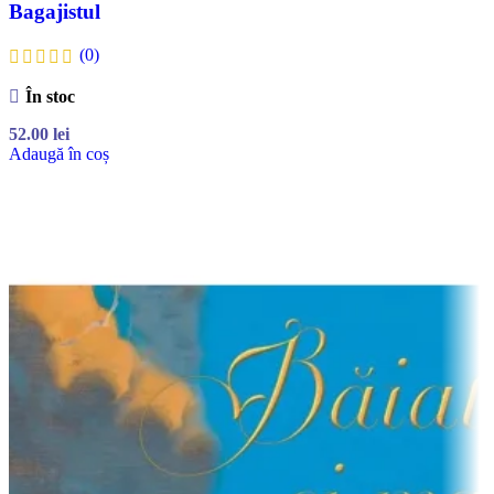
Bagajistul
(0)
În stoc
52.00
lei
Adaugă în coș