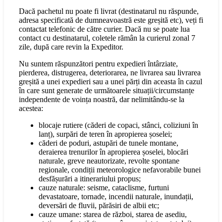
Dacă pachetul nu poate fi livrat (destinatarul nu răspunde,
adresa specificată de dumneavoastră este greșită etc), veți fi
contactat telefonic de către curier. Dacă nu se poate lua
contact cu destinatarul, coletele rămân la curierul zonal 7
zile, după care revin la Expeditor.
Nu suntem răspunzători pentru expedieri întârziate,
pierderea, distrugerea, deteriorarea, ne livrarea sau livrarea
greșită a unei expedieri sau a unei părți din aceasta în cazul
în care sunt generate de următoarele situații/circumstanțe
independente de voința noastră, dar nelimitându-se la
acestea:
blocaje rutiere (căderi de copaci, stânci, coliziuni în
lanț), surpări de teren în apropierea șoselei;
căderi de poduri, astupări de tunele montane,
deraierea trenurilor în apropierea șoselei, blocări
naturale, greve neautorizate, revolte spontane
regionale, condiții meteorologice nefavorabile bunei
desfășurări a itinerariului propus;
cauze naturale: seisme, cataclisme, furtuni
devastatoare, tornade, incendii naturale, inundații,
deversări de fluvii, părăsiri de albii etc;
cauze umane: starea de război, starea de asediu,