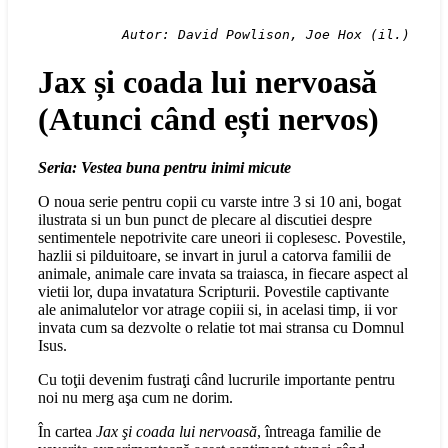
Autor: David Powlison, Joe Hox (il.)
Jax și coada lui nervoasă
(Atunci când ești nervos)
Seria: Vestea buna pentru inimi micute
O noua serie pentru copii cu varste intre 3 si 10 ani, bogat
ilustrata si un bun punct de plecare al discutiei despre
sentimentele nepotrivite care uneori ii coplesesc. Povestile,
hazlii si pilduitoare, se invart in jurul a catorva familii de
animale, animale care invata sa traiasca, in fiecare aspect al
vietii lor, dupa invatatura Scripturii. Povestile captivante
ale animalutelor vor atrage copiii si, in acelasi timp, ii vor
invata cum sa dezvolte o relatie tot mai stransa cu Domnul
Isus.
Cu toţii devenim fustraţi când lucrurile importante pentru
noi nu merg aşa cum ne dorim.
În cartea
Jax şi coada lui nervoasă
, întreaga familie de