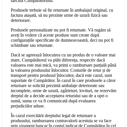
sarcina Cumpărătorului.
Produsele trebuie să fie returnate în ambalajul original, cu
factura atașată, să nu prezinte urme de uzură fizică sau
deteriorare.
Produsele personalizate nu pot fi returnate. Vă rugăm să
aveți în vedere că aceste produse sunt create după
configurațiile specificate de dumneavoastră, deci nu pot fi
schimbate sau returnate.
Dacă se agreează înlocuirea cu un produs de o valoare mai
mare, Cumpărătorul va plăti diferența, respectiv dacă
valoarea este mai mică, va primi o rambursare parțială până
la valoarea produsului înlocuitor. Costurile de retur și de
transport pentru produsul înlocuitor, dacă este cazul, sunt
suportate de Cumpărător. În cazul în care produsele a căror
returnare se solicită prezintă ambalaje deteriorate sau
incomplete, urme de uzură, zgârieturi, lovituri, ne rezervăm
dreptul de a decide acceptarea returului sau de a opri o
sumă, suma ce va fi comunicată după evaluarea
prejudiciilor aduse.
În cazul exercitării dreptului legal de returnare a
produsului, rambursarea contravalorii acestuia se va face
prin virament bancar în contul indicat de Cumpărător în cel