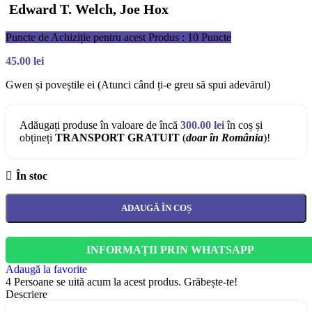
Edward T. Welch, Joe Hox
Puncte de Achiziție pentru acest Produs : 10 Puncte
45.00
lei
Gwen și poveștile ei (Atunci când ți-e greu să spui adevărul)
Adăugați produse în valoare de încă
300.00
lei
în coș și
obțineți
TRANSPORT GRATUIT
(
doar în România
)!
În stoc
ADAUGĂ ÎN COȘ
INFORMAȚII PRIN WHATSAPP
Adaugă la favorite
4
Persoane se uită acum la acest produs. Grăbește-te!
Descriere