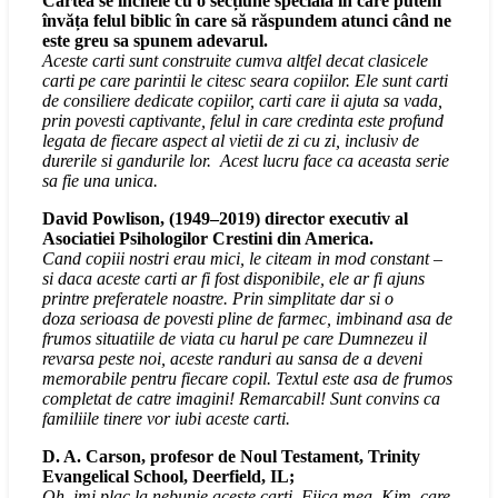
Cartea se încheie cu o secțiune specială în care putem
învăța felul biblic în care să răspundem atunci când ne
este greu sa spunem adevarul.
Aceste carti sunt construite cumva altfel decat clasicele
carti pe care parintii le citesc seara copiilor. Ele sunt carti
de consiliere dedicate copiilor, carti care ii ajuta sa vada,
prin povesti captivante, felul in care credinta este profund
legata de fiecare aspect al vietii de zi cu zi, inclusiv de
durerile si gandurile lor. Acest lucru face ca aceasta serie
sa fie una unica.
David Powlison, (1949–2019) director executiv al
Asociatiei Psihologilor Crestini din America.
Cand copiii nostri erau mici, le citeam in mod constant –
si daca aceste carti ar fi fost disponibile, ele ar fi ajuns
printre preferatele noastre. Prin simplitate dar si o
doza serioasa de povesti pline de farmec, imbinand asa de
frumos situatiile de viata cu harul pe care Dumnezeu il
revarsa peste noi, aceste randuri au sansa de a deveni
memorabile pentru fiecare copil. Textul este asa de frumos
completat de catre imagini! Remarcabil! Sunt convins ca
familiile tinere vor iubi aceste carti.
D. A. Carson, profesor de Noul Testament, Trinity
Evangelical School, Deerfield, IL;
Oh, imi plac la nebunie aceste carti. Fiica mea, Kim, care