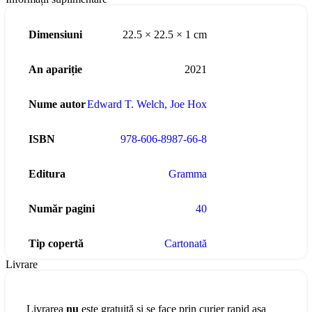
Dimensiuni
22.5 × 22.5 × 1 cm
An apariție
2021
Nume autor
Edward T. Welch
,
Joe Hox
ISBN
978-606-8987-66-8
Editura
Gramma
Număr pagini
40
Tip copertă
Cartonată
Livrare
Livrarea
nu
este gratuită și se face prin curier rapid așa