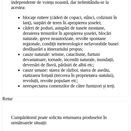
independente de voința noastră, dar nelimitându-se la
acestea:
blocaje rutiere (căderi de copaci, stânci, coliziuni în
lanț), surpări de teren în apropierea șoselei;
căderi de poduri, astupări de tunele montane,
deraierea trenurilor în apropierea șoselei, blocări
naturale, greve neautorizate, revolte spontane
regionale, condiții meteorologice nefavorabile bunei
desfășurări a itinerariului propus;
cauze naturale: seisme, cataclisme, furtuni
devastatoare, tornade, incendii naturale, inundații,
deversări de fluvii, părăsiri de albii etc;
cauze umane: starea de război, starea de asediu,
etatizarea forțată (trecerea în proprietatea statului),
revoluții, revolte populare etc;
nerespectarea comenzilor de către furnizori și terți.
Retur
Cumpărătorul poate solicita returnarea produselor în
următoarele situații: