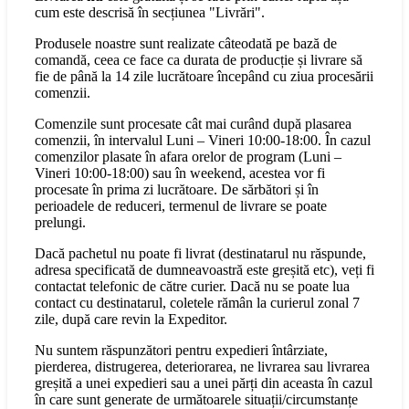
cum este descrisă în secțiunea "Livrări".
Produsele noastre sunt realizate câteodată pe bază de
comandă, ceea ce face ca durata de producție și livrare să
fie de până la 14 zile lucrătoare începând cu ziua procesării
comenzii.
Comenzile sunt procesate cât mai curând după plasarea
comenzii, în intervalul Luni – Vineri 10:00-18:00. În cazul
comenzilor plasate în afara orelor de program (Luni –
Vineri 10:00-18:00) sau în weekend, acestea vor fi
procesate în prima zi lucrătoare. De sărbători și în
perioadele de reduceri, termenul de livrare se poate
prelungi.
Dacă pachetul nu poate fi livrat (destinatarul nu răspunde,
adresa specificată de dumneavoastră este greșită etc), veți fi
contactat telefonic de către curier. Dacă nu se poate lua
contact cu destinatarul, coletele rămân la curierul zonal 7
zile, după care revin la Expeditor.
Nu suntem răspunzători pentru expedieri întârziate,
pierderea, distrugerea, deteriorarea, ne livrarea sau livrarea
greșită a unei expedieri sau a unei părți din aceasta în cazul
în care sunt generate de următoarele situații/circumstanțe