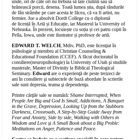
unde, ori de câte ori nu trebuia să taie ciulinii sau să
hrănească porcii, desena. Toată lumea știa, după rândurile
de fân strâmbe pe care acesta le făcea, că va fi artist, nu
fermier. Joe a absolvit Dordt College cu o diplomă
de licență în Artă și Educație, iar Masterul la University of
Nebraska. În prezent, locuiește cu soția și cei patru copii în
Pella, Iowa, unde este ilustrator și profesor de artă.
EDWARD T. WELCH
, Mdiv, PhD, este licenţiat în
psihologie şi membru al Christian Counseling &
Educational Foundation (CCEF). A făcut doctoratul în
consiliere(neuropsihologie) la University of Utah şi studiile
masterale, Master of Divinity la Biblical Theological
Seminary.
Edward
are o experienţă de peste treizeci de
ani în consiliere şi subiectele de bază abordate în scrierile
sale sunt depresia, teama şi dependenţa.
Printre cărţile sale se numără: S
hame Interrupted, When
People Are Big and God Is Small, Addictions, A Banquet
in the Grave, Depression, Looking Up from the Stubborn
Darkness, Crossroads, A Step-by-Step Guide Away from
Fear and Anxiety, Side by side, Walking with Others in
Wisdom and Love
şi
A Small Book about a Big Proble:
Meditations on Anger, Patience and Peace.