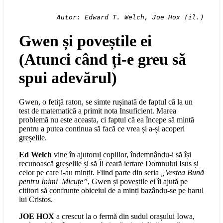
Autor: Edward T. Welch, Joe Hox (il.)
Gwen și poveștile ei
(Atunci când ți-e greu să
spui adevărul)
Gwen, o fetiță raton, se simte rușinată de faptul că la un
test de matematică a primit nota Insuficient. Marea
problemă nu este aceasta, ci faptul că ea începe să mintă
pentru a putea continua să facă ce vrea și a-și acoperi
greșelile.
Ed Welch
vine în ajutorul copiilor, îndemnându-i să își
recunoască greșelile și să Îi ceară iertare Domnului Isus și
celor pe care i-au mințit. Fiind parte din seria
„Vestea Bună
pentru Inimi Micuțe”
, Gwen și poveștile ei îi ajută pe
cititori să confrunte obiceiul de a minți bazându-se pe harul
lui Cristos.
JOE HOX
a crescut la o fermă din sudul orașului Iowa,