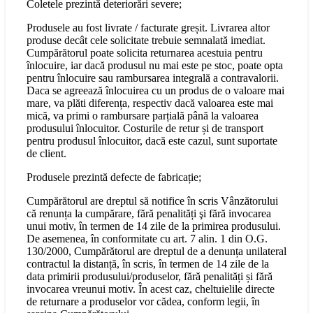
Coletele prezintă deteriorări severe;
Produsele au fost livrate / facturate greșit. Livrarea altor
produse decât cele solicitate trebuie semnalată imediat.
Cumpărătorul poate solicita returnarea acestuia pentru
înlocuire, iar dacă produsul nu mai este pe stoc, poate opta
pentru înlocuire sau rambursarea integrală a contravalorii.
Daca se agreează înlocuirea cu un produs de o valoare mai
mare, va plăti diferența, respectiv dacă valoarea este mai
mică, va primi o rambursare parțială până la valoarea
produsului înlocuitor. Costurile de retur și de transport
pentru produsul înlocuitor, dacă este cazul, sunt suportate
de client.
Produsele prezintă defecte de fabricație;
Cumpărătorul are dreptul să notifice în scris Vânzătorului
că renunța la cumpărare, fără penalități şi fără invocarea
unui motiv, în termen de 14 zile de la primirea produsului.
De asemenea, în conformitate cu art. 7 alin. 1 din O.G.
130/2000, Cumpărătorul are dreptul de a denunța unilateral
contractul la distanță, în scris, în termen de 14 zile de la
data primirii produsului/produselor, fără penalități și fără
invocarea vreunui motiv. În acest caz, cheltuielile directe
de returnare a produselor vor cădea, conform legii, în