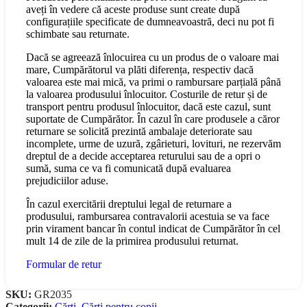
aveți în vedere că aceste produse sunt create după
configurațiile specificate de dumneavoastră, deci nu pot fi
schimbate sau returnate.
Dacă se agreează înlocuirea cu un produs de o valoare mai
mare, Cumpărătorul va plăti diferența, respectiv dacă
valoarea este mai mică, va primi o rambursare parțială până
la valoarea produsului înlocuitor. Costurile de retur și de
transport pentru produsul înlocuitor, dacă este cazul, sunt
suportate de Cumpărător. În cazul în care produsele a căror
returnare se solicită prezintă ambalaje deteriorate sau
incomplete, urme de uzură, zgârieturi, lovituri, ne rezervăm
dreptul de a decide acceptarea returului sau de a opri o
sumă, suma ce va fi comunicată după evaluarea
prejudiciilor aduse.
În cazul exercitării dreptului legal de returnare a
produsului, rambursarea contravalorii acestuia se va face
prin virament bancar în contul indicat de Cumpărător în cel
mult 14 de zile de la primirea produsului returnat.
Formular de retur
SKU:
GR2035
Categorii:
Cărți
,
Cărți pentru copii