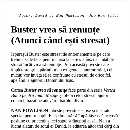
Autor: David si Nan Powlison, Joe Hox (il.)
Buster vrea să renunțe
(Atunci când ești stresat)
Iepurașul Buster este stresat de antrenamentele pe care
trebuia să le facă pentru cursa la care s-a înscris – atât de
stresat încât vrea să renunțe. Prin această poveste care
împletește grija părinților cu exigențele antrenorului, cei
micuți vor învăța să se confrunte cu stresul de orice fel,
apelând la ajutorul Domnului Isus.
Cartea
Buster vrea să renunțe
face parte din seria
Vestea
Bună pentru Inimi Micuțe
și oferă celor stresați ajutor
concret, bazat pe adevărul harului divin.
NAN POWLISON
iubește poveștile scrise și ilustrate
special pentru copii. Ea se bucură să împărtășească această
pasiune cu prietenii și cei șapte strănepoți ai săi. Nan a
lucrat alături de soțul ei David, la editarea altor trei cărți din