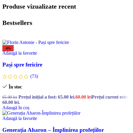
Produse vizualizate recent
Bestsellers
-8%
Adaugă la favorite
Pași spre fericire
(73)
În stoc
Prețul inițial a fost: 65.00 lei.
60.00
lei
Prețul curent este:
65.00
lei
60.00 lei.
Adaugă în coș
Adaugă la favorite
Generația Aharon – Împlinirea profețiilor