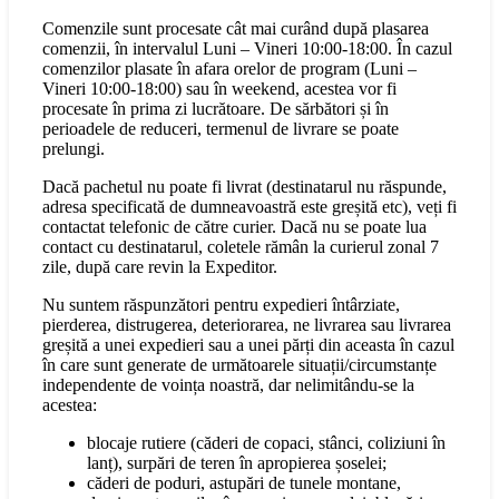
Comenzile sunt procesate cât mai curând după plasarea
comenzii, în intervalul Luni – Vineri 10:00-18:00. În cazul
comenzilor plasate în afara orelor de program (Luni –
Vineri 10:00-18:00) sau în weekend, acestea vor fi
procesate în prima zi lucrătoare. De sărbători și în
perioadele de reduceri, termenul de livrare se poate
prelungi.
Dacă pachetul nu poate fi livrat (destinatarul nu răspunde,
adresa specificată de dumneavoastră este greșită etc), veți fi
contactat telefonic de către curier. Dacă nu se poate lua
contact cu destinatarul, coletele rămân la curierul zonal 7
zile, după care revin la Expeditor.
Nu suntem răspunzători pentru expedieri întârziate,
pierderea, distrugerea, deteriorarea, ne livrarea sau livrarea
greșită a unei expedieri sau a unei părți din aceasta în cazul
în care sunt generate de următoarele situații/circumstanțe
independente de voința noastră, dar nelimitându-se la
acestea:
blocaje rutiere (căderi de copaci, stânci, coliziuni în
lanț), surpări de teren în apropierea șoselei;
căderi de poduri, astupări de tunele montane,