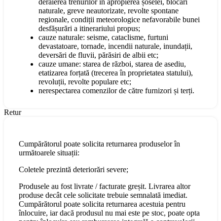
deraierea trenurilor în apropierea șoselei, blocări
naturale, greve neautorizate, revolte spontane
regionale, condiții meteorologice nefavorabile bunei
desfășurări a itinerariului propus;
cauze naturale: seisme, cataclisme, furtuni
devastatoare, tornade, incendii naturale, inundații,
deversări de fluvii, părăsiri de albii etc;
cauze umane: starea de război, starea de asediu,
etatizarea forțată (trecerea în proprietatea statului),
revoluții, revolte populare etc;
nerespectarea comenzilor de către furnizori și terți.
Retur
Cumpărătorul poate solicita returnarea produselor în
următoarele situații:
Coletele prezintă deteriorări severe;
Produsele au fost livrate / facturate greșit. Livrarea altor
produse decât cele solicitate trebuie semnalată imediat.
Cumpărătorul poate solicita returnarea acestuia pentru
înlocuire, iar dacă produsul nu mai este pe stoc, poate opta