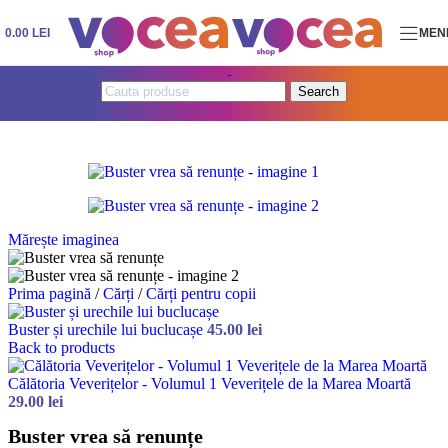
Skip to navigation
Skip to main content
0.00
LEI
MEN
Search
Mărește imaginea
Prima pagină
/
Cărți
/
Cărți pentru copii
Buster și urechile lui buclucașe
45.00
lei
Back to products
Călătoria Veverițelor - Volumul 1 Veverițele de la Marea Moartă
29.00
lei
Buster vrea să renunțe