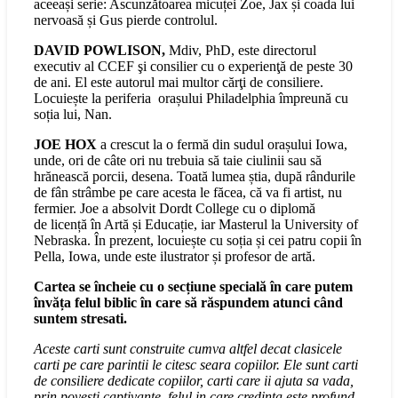
aceeași serie: Ascunzătoarea micuței Zoe, Jax și coada lui
nervoasă și Gus pierde controlul.
DAVID POWLISON,
Mdiv, PhD, este directorul
executiv al CCEF şi consilier cu o experienţă de peste 30
de ani. El este autorul mai multor cărţi de consiliere.
Locuiește la periferia orașului Philadelphia împreună cu
soția lui, Nan.
JOE HOX
a crescut la o fermă din sudul orașului Iowa,
unde, ori de câte ori nu trebuia să taie ciulinii sau să
hrănească porcii, desena. Toată lumea știa, după rândurile
de fân strâmbe pe care acesta le făcea, că va fi artist, nu
fermier. Joe a absolvit Dordt College cu o diplomă
de licență în Artă și Educație, iar Masterul la University of
Nebraska. În prezent, locuiește cu soția și cei patru copii în
Pella, Iowa, unde este ilustrator și profesor de artă.
Cartea se încheie cu o secțiune specială în care putem
învăța felul biblic în care să răspundem atunci când
suntem stresati.
Aceste carti sunt construite cumva altfel decat clasicele
carti pe care parintii le citesc seara copiilor. Ele sunt carti
de consiliere dedicate copiilor, carti care ii ajuta sa vada,
prin povesti captivante, felul in care credinta este profund