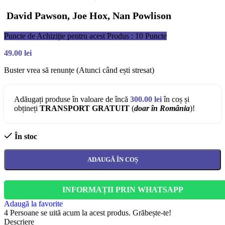
David Pawson, Joe Hox, Nan Powlison
Puncte de Achiziție pentru acest Produs : 10 Puncte
49.00
lei
Buster vrea să renunțe (Atunci când ești stresat)
Adăugați produse în valoare de încă
300.00
lei
în coș și
obțineți
TRANSPORT GRATUIT
(
doar în România
)!
În stoc
ADAUGĂ ÎN COȘ
INFORMAȚII PRIN WHATSAPP
Adaugă la favorite
4
Persoane se uită acum la acest produs. Grăbește-te!
Descriere