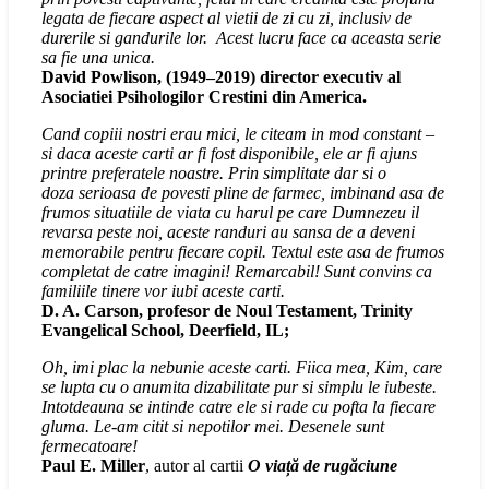
legata de fiecare aspect al vietii de zi cu zi, inclusiv de
durerile si gandurile lor. Acest lucru face ca aceasta serie
sa fie una unica.
David Powlison, (1949–2019) director executiv al
Asociatiei Psihologilor Crestini din America.
Cand copiii nostri erau mici, le citeam in mod constant –
si daca aceste carti ar fi fost disponibile, ele ar fi ajuns
printre preferatele noastre. Prin simplitate dar si o
doza serioasa de povesti pline de farmec, imbinand asa de
frumos situatiile de viata cu harul pe care Dumnezeu il
revarsa peste noi, aceste randuri au sansa de a deveni
memorabile pentru fiecare copil. Textul este asa de frumos
completat de catre imagini! Remarcabil! Sunt convins ca
familiile tinere vor iubi aceste carti.
D. A. Carson, profesor de Noul Testament, Trinity
Evangelical School, Deerfield, IL;
Oh, imi plac la nebunie aceste carti. Fiica mea, Kim, care
se lupta cu o anumita dizabilitate pur si simplu le iubeste.
Intotdeauna se intinde catre ele si rade cu pofta la fiecare
gluma. Le-am citit si nepotilor mei. Desenele sunt
fermecatoare!
Paul E. Miller
, autor al cartii
O viață de rugăciune