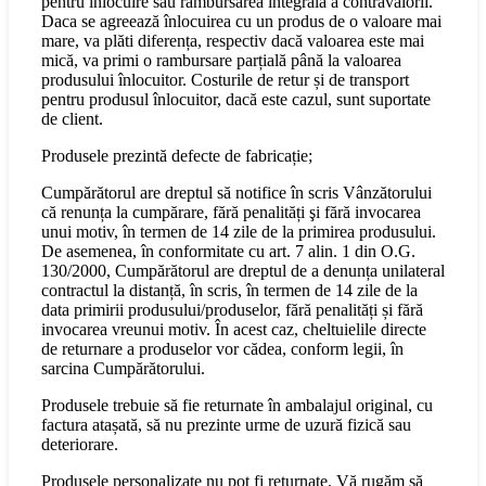
pentru înlocuire sau rambursarea integrală a contravalorii.
Daca se agreează înlocuirea cu un produs de o valoare mai
mare, va plăti diferența, respectiv dacă valoarea este mai
mică, va primi o rambursare parțială până la valoarea
produsului înlocuitor. Costurile de retur și de transport
pentru produsul înlocuitor, dacă este cazul, sunt suportate
de client.
Produsele prezintă defecte de fabricație;
Cumpărătorul are dreptul să notifice în scris Vânzătorului
că renunța la cumpărare, fără penalități şi fără invocarea
unui motiv, în termen de 14 zile de la primirea produsului.
De asemenea, în conformitate cu art. 7 alin. 1 din O.G.
130/2000, Cumpărătorul are dreptul de a denunța unilateral
contractul la distanță, în scris, în termen de 14 zile de la
data primirii produsului/produselor, fără penalități și fără
invocarea vreunui motiv. În acest caz, cheltuielile directe
de returnare a produselor vor cădea, conform legii, în
sarcina Cumpărătorului.
Produsele trebuie să fie returnate în ambalajul original, cu
factura atașată, să nu prezinte urme de uzură fizică sau
deteriorare.
Produsele personalizate nu pot fi returnate. Vă rugăm să