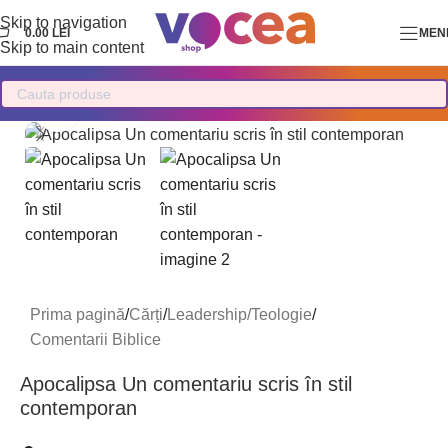
Skip to navigation
0.00
LEI
MEN
Skip to main content
Mărește imaginea
Prima pagină
/
Cărți
/
Leadership/Teologie
/
Comentarii Biblice
Apocalipsa Un comentariu scris în stil
contemporan