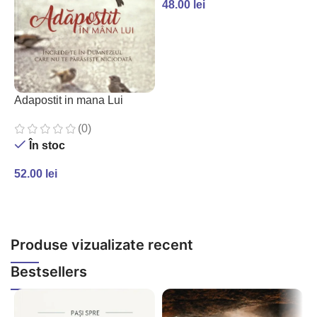
48.00
lei
ADAUGĂ ÎN COȘ
Adapostit in mana Lui
A
(0)
În stoc
52.00
lei
5
ADAUGĂ ÎN COȘ
Produse vizualizate recent
Bestsellers