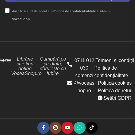
Am citit și sunt de acord cu
Politica de confidențialitate a site-ului
VoceaShop.
Librărie
Cumpără cu
0711 012
Termeni și condiții
creștină
credință,
030
Politica de
online
dăruiește cu
VoceaShop.ro
iubire
comenzi
confidențialitate
@voceas
Politica cookies
hop.ro
Politica de retur
Setări GDPR