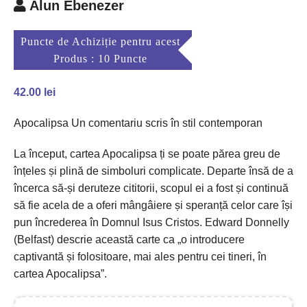
Alun Ebenezer
Puncte de Achiziție pentru acest
Produs : 10 Puncte
42.00
lei
Apocalipsa Un comentariu scris în stil contemporan
La început, cartea Apocalipsa ți se poate părea greu de
înțeles și plină de simboluri complicate. Departe însă de a
încerca să-și deruteze cititorii, scopul ei a fost și continuă
să fie acela de a oferi mângâiere și speranță celor care își
pun încrederea în Domnul Isus Cristos. Edward Donnelly
(Belfast) descrie această carte ca „o introducere
captivantă și folositoare, mai ales pentru cei tineri, în
cartea Apocalipsa”.