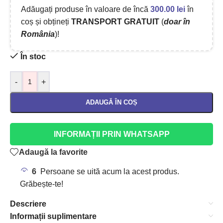
Adăugați produse în valoare de încă
300.00
lei
în
coș și obțineți
TRANSPORT GRATUIT
(
doar în
România
)!
În stoc
-
+
ADAUGĂ ÎN COȘ
INFORMAȚII PRIN WHATSAPP
Adaugă la favorite
6
Persoane se uită acum la acest produs.
Grăbește-te!
Descriere
Informații suplimentare