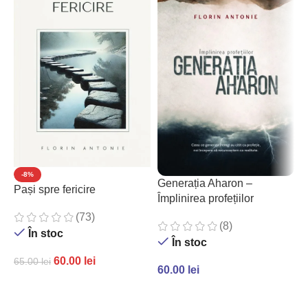
-8%
Generația Aharon –
Pași spre fericire
P
Împlinirea profețiilor
c
(73)
(8)
În stoc
În stoc
60.00
lei
65.00
lei
60.00
lei
7
ADAUGĂ ÎN COȘ
ADAUGĂ ÎN COȘ