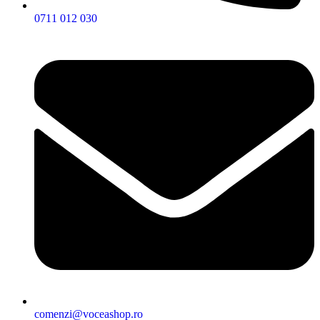
0711 012 030
comenzi@voceashop.ro