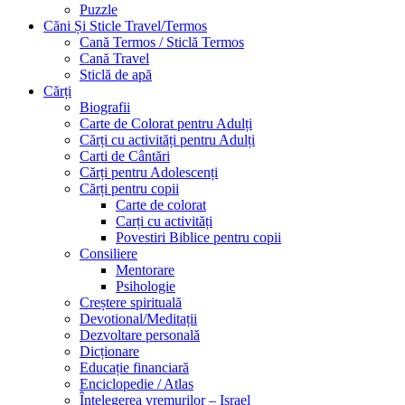
Puzzle
Căni Și Sticle Travel/Termos
Cană Termos / Sticlă Termos
Cană Travel
Sticlă de apă
Cărți
Biografii
Carte de Colorat pentru Adulți
Cărți cu activități pentru Adulți
Carti de Cântări
Cărți pentru Adolescenți
Cărți pentru copii
Carte de colorat
Carți cu activități
Povestiri Biblice pentru copii
Consiliere
Mentorare
Psihologie
Creștere spirituală
Devotional/Meditații
Dezvoltare personală
Dicționare
Educație financiară
Enciclopedie / Atlas
Întelegerea vremurilor – Israel