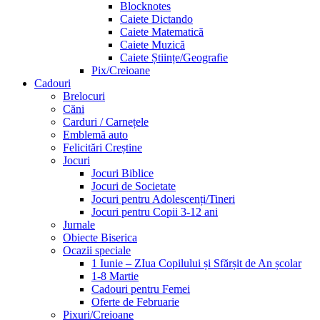
Blocknotes
Caiete Dictando
Caiete Matematică
Caiete Muzică
Caiete Științe/Geografie
Pix/Creioane
Cadouri
Brelocuri
Căni
Carduri / Carnețele
Emblemă auto
Felicitări Creștine
Jocuri
Jocuri Biblice
Jocuri de Societate
Jocuri pentru Adolescenți/Tineri
Jocuri pentru Copii 3-12 ani
Jurnale
Obiecte Biserica
Ocazii speciale
1 Iunie – ZIua Copilului și Sfărșit de An școlar
1-8 Martie
Cadouri pentru Femei
Oferte de Februarie
Pixuri/Creioane