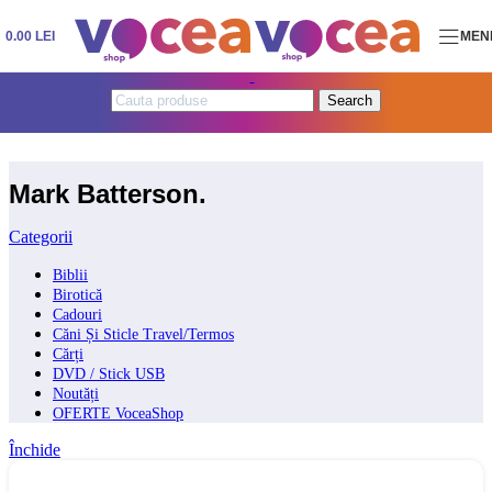
Skip to navigation
Skip to main content
0.00
LEI
MEN
Search
Mark Batterson.
Categorii
Biblii
Birotică
Cadouri
Căni Și Sticle Travel/Termos
Cărți
DVD / Stick USB
Noutăți
OFERTE VoceaShop
Închide