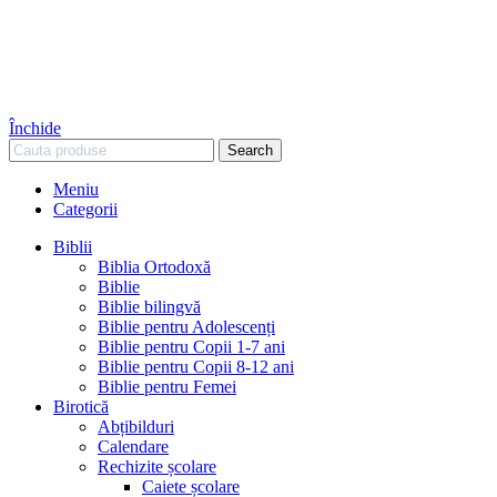
Închide
Search
Meniu
Categorii
Biblii
Biblia Ortodoxă
Biblie
Biblie bilingvă
Biblie pentru Adolescenți
Biblie pentru Copii 1-7 ani
Biblie pentru Copii 8-12 ani
Biblie pentru Femei
Birotică
Abțibilduri
Calendare
Rechizite școlare
Caiete școlare