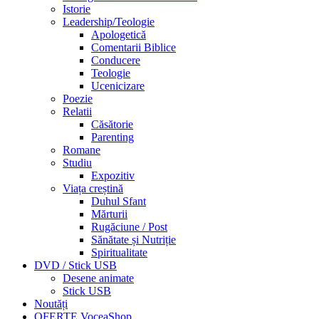
Istorie
Leadership/Teologie
Apologetică
Comentarii Biblice
Conducere
Teologie
Ucenicizare
Poezie
Relatii
Căsătorie
Parenting
Romane
Studiu
Expozitiv
Viața creștină
Duhul Sfant
Mărturii
Rugăciune / Post
Sănătate și Nutriție
Spiritualitate
DVD / Stick USB
Desene animate
Stick USB
Noutăți
OFERTE VoceaShop