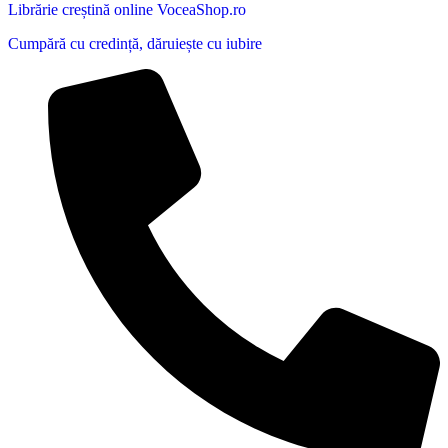
Librărie creștină online VoceaShop.ro
Cumpără cu credință, dăruiește cu iubire