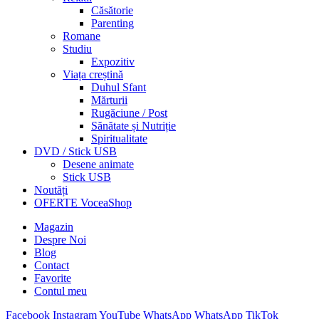
Căsătorie
Parenting
Romane
Studiu
Expozitiv
Viața creștină
Duhul Sfant
Mărturii
Rugăciune / Post
Sănătate și Nutriție
Spiritualitate
DVD / Stick USB
Desene animate
Stick USB
Noutăți
OFERTE VoceaShop
Magazin
Despre Noi
Blog
Contact
Favorite
Contul meu
Facebook
Instagram
YouTube
WhatsApp
WhatsApp
TikTok