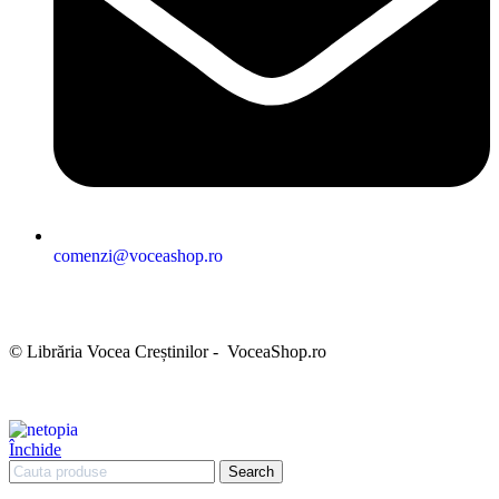
comenzi@voceashop.ro
Termeni și condiții
Politica de confidențialitate
Politica cookies
Politica de retur
Setări GDPR
© Librăria Vocea Creștinilor - VoceaShop.ro
Închide
Search