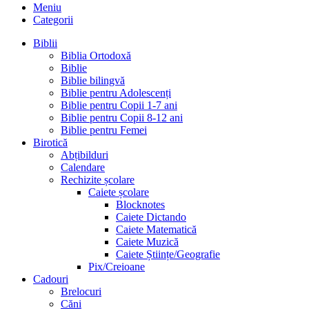
Meniu
Categorii
Biblii
Biblia Ortodoxă
Biblie
Biblie bilingvă
Biblie pentru Adolescenți
Biblie pentru Copii 1-7 ani
Biblie pentru Copii 8-12 ani
Biblie pentru Femei
Birotică
Abțibilduri
Calendare
Rechizite școlare
Caiete școlare
Blocknotes
Caiete Dictando
Caiete Matematică
Caiete Muzică
Caiete Științe/Geografie
Pix/Creioane
Cadouri
Brelocuri
Căni