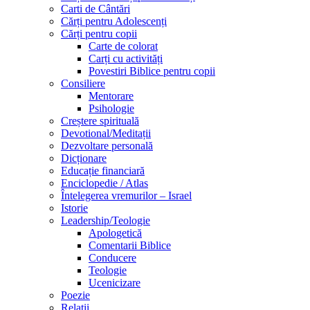
Carti de Cântări
Cărți pentru Adolescenți
Cărți pentru copii
Carte de colorat
Carți cu activități
Povestiri Biblice pentru copii
Consiliere
Mentorare
Psihologie
Creștere spirituală
Devotional/Meditații
Dezvoltare personală
Dicționare
Educație financiară
Enciclopedie / Atlas
Întelegerea vremurilor – Israel
Istorie
Leadership/Teologie
Apologetică
Comentarii Biblice
Conducere
Teologie
Ucenicizare
Poezie
Relatii