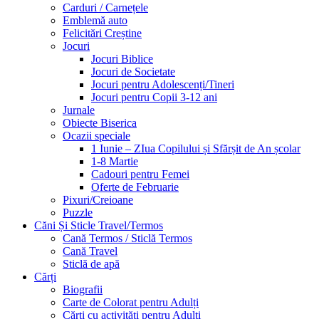
Carduri / Carnețele
Emblemă auto
Felicitări Creștine
Jocuri
Jocuri Biblice
Jocuri de Societate
Jocuri pentru Adolescenți/Tineri
Jocuri pentru Copii 3-12 ani
Jurnale
Obiecte Biserica
Ocazii speciale
1 Iunie – ZIua Copilului și Sfărșit de An școlar
1-8 Martie
Cadouri pentru Femei
Oferte de Februarie
Pixuri/Creioane
Puzzle
Căni Și Sticle Travel/Termos
Cană Termos / Sticlă Termos
Cană Travel
Sticlă de apă
Cărți
Biografii
Carte de Colorat pentru Adulți
Cărți cu activități pentru Adulți