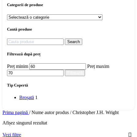
Categorii de produse
Caută produse
Search
Filtrează după preț
Preț minim
Preț maxim
Filtrează
Tip Copertă
Broșată
1
Prima pagină
/
Nume autor produs
/
Christopher J.H. Wright
Afișez singurul rezultat
Vezi filtre