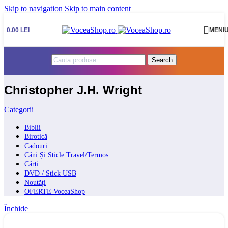
Skip to navigation
Skip to main content
0.00
LEI
MENI
Search
Christopher J.H. Wright
Categorii
Biblii
Birotică
Cadouri
Căni Și Sticle Travel/Termos
Cărți
DVD / Stick USB
Noutăți
OFERTE VoceaShop
Închide