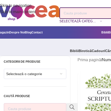
Skip to navigation
Skip to main content
SELECTEAZĂ CATEGORIA
agazin
Despre Noi
Blog
Contact
Biblii
B
Biblii
Birotică
Cadouri
Căn
Prima pagină
/
Nume
CATEGORII DE PRODUSE
Selectează o categorie
CAUTĂ PRODUSE