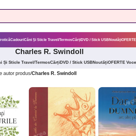
irotică
Cadouri
Căni Și Sticle Travel/Termos
Cărți
DVD / Stick USB
Noutăți
OFERTE
Charles R. Swindoll
i Și Sticle Travel/Termos
Cărți
DVD / Stick USB
Noutăți
OFERTE Voc
 autor produs
/
Charles R. Swindoll