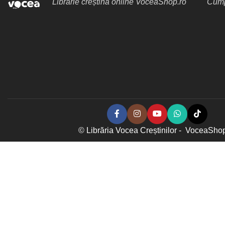
Librărie creștină online VoceaShop.ro
Cumpă
© Librăria Vocea Creștinilor - VoceaSho