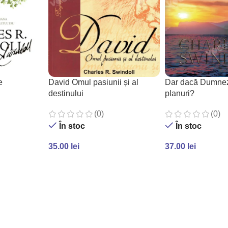
e
David Omul pasiunii și al
Dar dacă Dumnez
destinului
planuri?
(0)
(0)
În stoc
În stoc
35.00
lei
37.00
lei
ADAUGĂ ÎN COȘ
ADAUGĂ ÎN COȘ