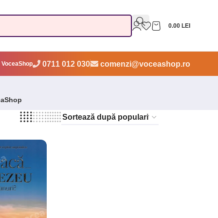
0.00
LEI
0711 012 030
comenzi@voceashop.ro
 VoceaShop
eaShop