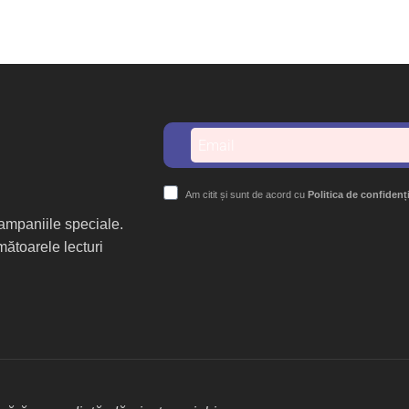
Am citit și sunt de acord cu
Politica de confidenț
 campaniile speciale.
mătoarele lecturi