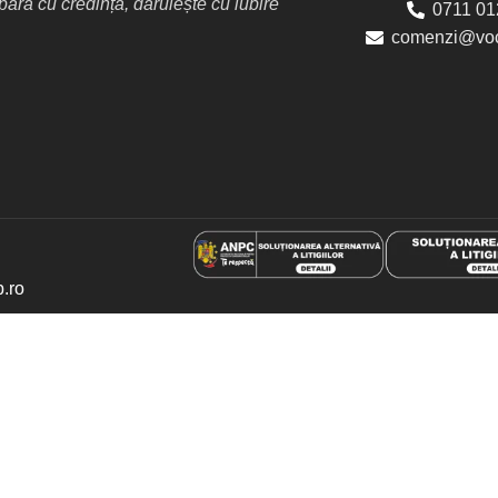
ră cu credință, dăruiește cu iubire
0711 01
comenzi@voc
p.ro