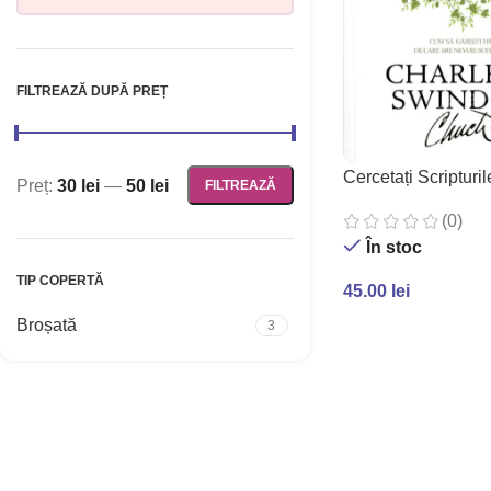
FILTREAZĂ DUPĂ PREȚ
Cercetați Scripturil
Preț:
30 lei
—
50 lei
FILTREAZĂ
(0)
În stoc
TIP COPERTĂ
45.00
lei
Broșată
3
ADAUGĂ ÎN COȘ