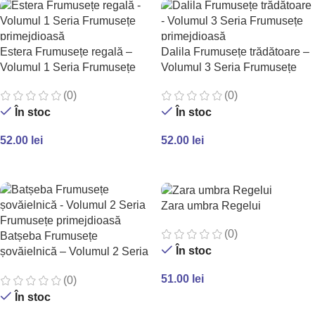
Estera Frumusețe regală –
Dalila Frumusețe trădătoare –
Volumul 1 Seria Frumusețe
Volumul 3 Seria Frumusețe
primejdioasă
primejdioasă
(0)
(0)
În stoc
În stoc
52.00
lei
52.00
lei
ADAUGĂ ÎN COȘ
ADAUGĂ ÎN COȘ
Zara umbra Regelui
(0)
Batșeba Frumusețe
În stoc
șovăielnică – Volumul 2 Seria
Frumusețe primejdioasă
51.00
lei
(0)
În stoc
ADAUGĂ ÎN COȘ