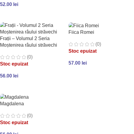
52.00
lei
ADAUGĂ ÎN COȘ
Fiica Romei
Frații – Volumul 2 Seria
(0)
Moștenirea râului străvechi
Stoc epuizat
(0)
57.00
lei
Stoc epuizat
CITEȘTE MAI MULT
56.00
lei
CITEȘTE MAI MULT
Magdalena
(0)
Stoc epuizat