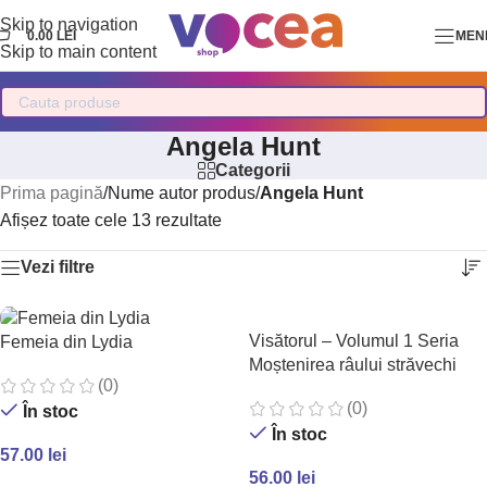
Skip to navigation
0.00
LEI
MEN
Skip to main content
Angela Hunt
Categorii
Prima pagină
/
Nume autor produs
/
Angela Hunt
Afișez toate cele 13 rezultate
Vezi filtre
Visătorul – Volumul 1 Seria
Femeia din Lydia
Moștenirea râului străvechi
(0)
(0)
În stoc
În stoc
57.00
lei
56.00
lei