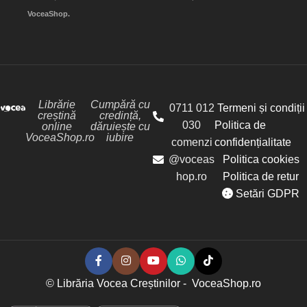
VoceaShop.
Librărie
Cumpără cu
0711 012
Termeni și condiții
creștină
credință,
030
Politica de
online
dăruiește cu
VoceaShop.ro
iubire
comenzi
confidențialitate
@voceas
Politica cookies
hop.ro
Politica de retur
Setări GDPR
© Librăria Vocea Creștinilor - VoceaShop.ro