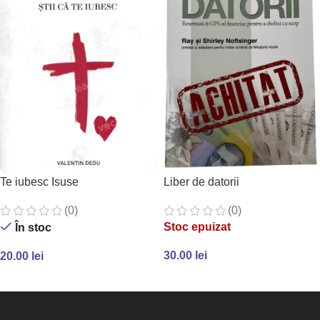
Te iubesc Isuse
Liber de datorii
(0)
(0)
Stoc epuizat
În stoc
30.00
lei
20.00
lei
CITEȘTE MAI MULT
ADAUGĂ ÎN COȘ