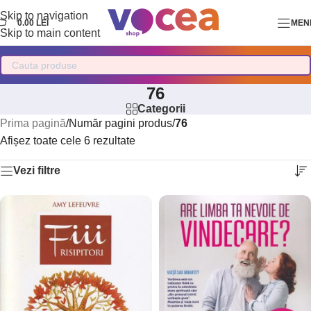
Skip to navigation
0.00
LEI
MEN
Skip to main content
76
Categorii
Prima pagină
/
Număr pagini produs
/
76
Afișez toate cele 6 rezultate
Vezi filtre