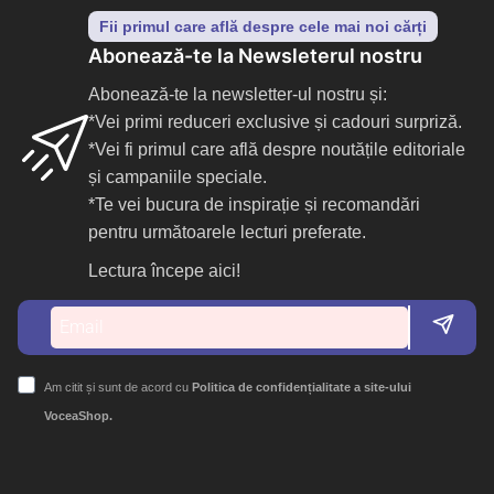
Fii primul care află despre cele mai noi cărți
Abonează-te la Newsleterul nostru
Abonează-te la newsletter-ul nostru și:
*Vei primi reduceri exclusive și cadouri surpriză.
*Vei fi primul care află despre noutățile editoriale
și campaniile speciale.
*Te vei bucura de inspirație și recomandări
pentru următoarele lecturi preferate.
Lectura începe aici!
Am citit și sunt de acord cu
Politica de confidențialitate a site-ului
VoceaShop.