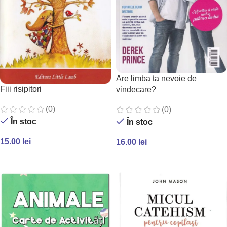
Are limba ta nevoie de
Fiii risipitori
vindecare?
(0)
(0)
În stoc
În stoc
15.00
lei
16.00
lei
ADAUGĂ ÎN COȘ
ADAUGĂ ÎN COȘ