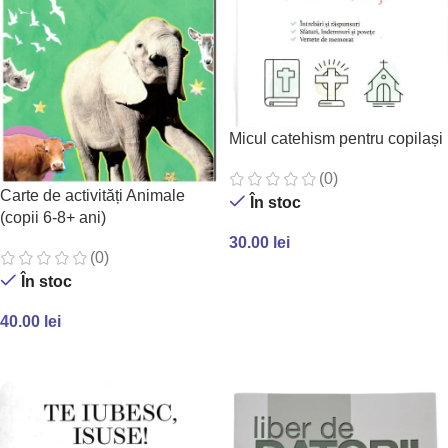
Micul catehism pentru copilași
(0)
Carte de activități Animale
În stoc
(copii 6-8+ ani)
30.00
lei
(0)
ADAUGĂ ÎN COȘ
În stoc
40.00
lei
ADAUGĂ ÎN COȘ