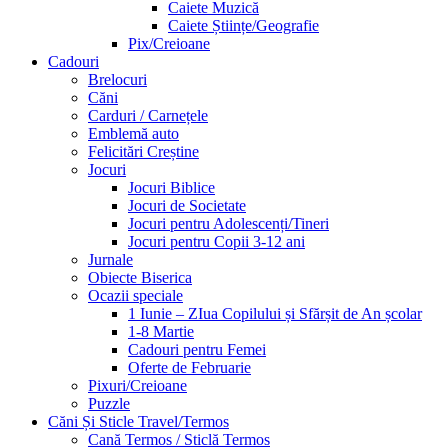
Caiete Muzică
Caiete Științe/Geografie
Pix/Creioane
Cadouri
Brelocuri
Căni
Carduri / Carnețele
Emblemă auto
Felicitări Creștine
Jocuri
Jocuri Biblice
Jocuri de Societate
Jocuri pentru Adolescenți/Tineri
Jocuri pentru Copii 3-12 ani
Jurnale
Obiecte Biserica
Ocazii speciale
1 Iunie – ZIua Copilului și Sfărșit de An școlar
1-8 Martie
Cadouri pentru Femei
Oferte de Februarie
Pixuri/Creioane
Puzzle
Căni Și Sticle Travel/Termos
Cană Termos / Sticlă Termos