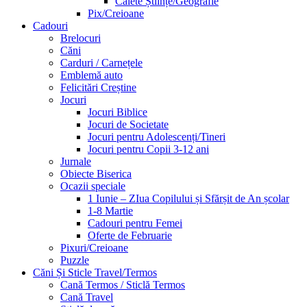
Caiete Științe/Geografie
Pix/Creioane
Cadouri
Brelocuri
Căni
Carduri / Carnețele
Emblemă auto
Felicitări Creștine
Jocuri
Jocuri Biblice
Jocuri de Societate
Jocuri pentru Adolescenți/Tineri
Jocuri pentru Copii 3-12 ani
Jurnale
Obiecte Biserica
Ocazii speciale
1 Iunie – ZIua Copilului și Sfărșit de An școlar
1-8 Martie
Cadouri pentru Femei
Oferte de Februarie
Pixuri/Creioane
Puzzle
Căni Și Sticle Travel/Termos
Cană Termos / Sticlă Termos
Cană Travel