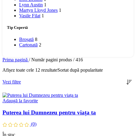
Lynn Austin
1
Martyn Lloyd Jones
1
Vasile Filat
1
Tip Copertă
Broșată
8
Cartonată
2
Prima pagină
/
Număr pagini produs
/
416
Afișez toate cele 12 rezultate
Sortat după popularitate
Vezi filtre
Adaugă la favorite
Puterea lui Dumnezeu pentru viața ta
(0)
În stoc