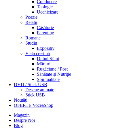
Conducere
Teologie
Ucenicizare
Poezie
Relatii
Căsătorie
Parenting
Romane
Studiu
Expozitiv
Viața creștină
Duhul Sfant
Mărturii
Rugăciune / Post
Sănătate și Nutriție
Spiritualitate
DVD / Stick USB
Desene animate
Stick USB
Noutăți
OFERTE VoceaShop
Magazin
Despre Noi
Blog