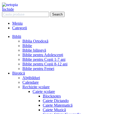
Închide
Search
Meniu
Categorii
Biblii
Biblia Ortodoxă
Biblie
Biblie bilingvă
Biblie pentru Adolescenți
Biblie pentru Copii 1-7 ani
Biblie pentru Copii 8-12 ani
Biblie pentru Femei
Birotică
Abțibilduri
Calendare
Rechizite școlare
Caiete școlare
Blocknotes
Caiete Dictando
Caiete Matematică
Caiete Muzică