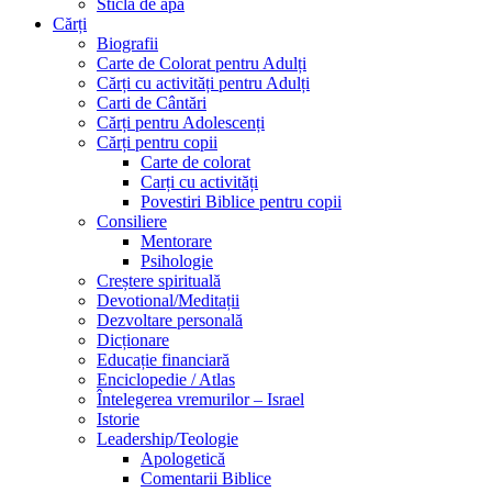
Sticlă de apă
Cărți
Biografii
Carte de Colorat pentru Adulți
Cărți cu activități pentru Adulți
Carti de Cântări
Cărți pentru Adolescenți
Cărți pentru copii
Carte de colorat
Carți cu activități
Povestiri Biblice pentru copii
Consiliere
Mentorare
Psihologie
Creștere spirituală
Devotional/Meditații
Dezvoltare personală
Dicționare
Educație financiară
Enciclopedie / Atlas
Întelegerea vremurilor – Israel
Istorie
Leadership/Teologie
Apologetică
Comentarii Biblice