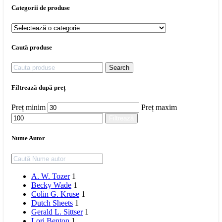
Categorii de produse
Caută produse
Search
Filtrează după preț
Preț minim
Preț maxim
Filtrează
Nume Autor
A. W. Tozer
1
Becky Wade
1
Colin G. Kruse
1
Dutch Sheets
1
Gerald L. Sittser
1
Lori Benton
1