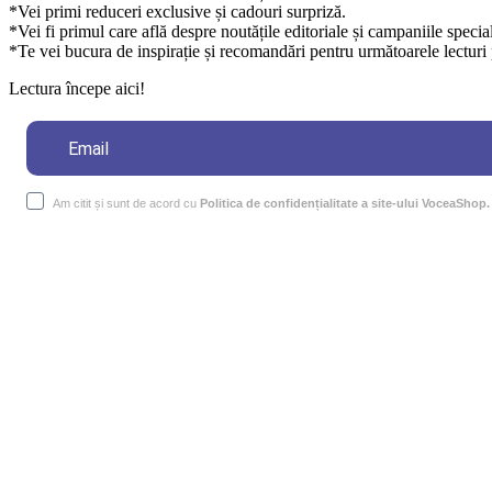
*Vei primi reduceri exclusive și cadouri surpriză.
*Vei fi primul care află despre noutățile editoriale și campaniile specia
*Te vei bucura de inspirație și recomandări pentru următoarele lecturi 
Lectura începe aici!
Am citit și sunt de acord cu
Politica de confidențialitate a site-ului VoceaShop.