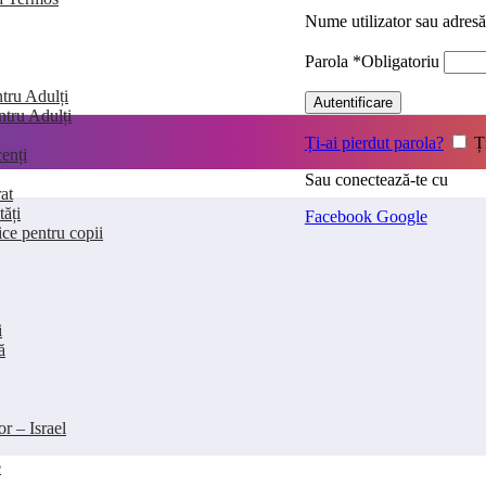
Nume utilizator sau adres
Parola
*
Obligatoriu
tru Adulți
Autentificare
entru Adulți
Ți-ai pierdut parola?
Ț
enți
Sau conectează-te cu
at
tăți
Facebook
Google
ice pentru copii
i
ă
or – Israel
e