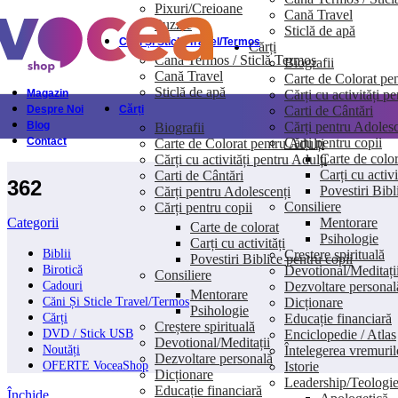
Pixuri/Creioane
Cană Travel
Skip to navigation
Skip to main content
Puzzle
Sticlă de apă
Căni Și Sticle Travel/Termos
Cărți
Cană Termos / Sticlă Termos
Biografii
Cană Travel
Carte de Colorat pen
Sticlă de apă
Cărți cu activități p
Magazin
Carti de Cântări
Despre Noi
Cărți
Cărți pentru Adolesc
Blog
Biografii
Cărți pentru copii
Contact
Carte de Colorat pentru Adulți
Carte de color
Cărți cu activități pentru Adulți
Carți cu activi
Carti de Cântări
362
Povestiri Bibl
Cărți pentru Adolescenți
Consiliere
Cărți pentru copii
Mentorare
Categorii
Carte de colorat
Psihologie
Carți cu activități
Creștere spirituală
Biblii
Povestiri Biblice pentru copii
Devotional/Meditați
Birotică
Consiliere
Dezvoltare personal
Cadouri
Mentorare
Dicționare
Căni Și Sticle Travel/Termos
Psihologie
Educație financiară
Cărți
Creștere spirituală
Enciclopedie / Atlas
DVD / Stick USB
Devotional/Meditații
Întelegerea vremuril
Noutăți
Dezvoltare personală
Istorie
OFERTE VoceaShop
Dicționare
Leadership/Teologi
Educație financiară
Închide