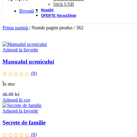
Stick USB
Noutăți
Broșată
3
OFERTE VoceaShop
Prima pagină
/
Număr pagini produs
/
362
Adaugă la favorite
Manualul ucenicului
(0)
În stoc
46.00
lei
Adaugă în coș
Adaugă la favorite
Secrete de familie
(0)