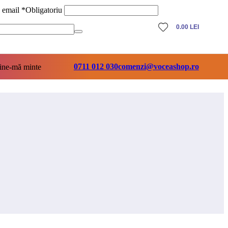
ă email
*
Obligatoriu
0.00
LEI
0711 012 030
comenzi@voceashop.ro
ine-mă minte