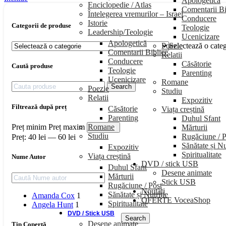
Apologetică
Enciclopedie / Atlas
Comentarii Bi
Întelegerea vremurilor – Israel
Conducere
Istorie
Categorii de produse
Teologie
Leadership/Teologie
Ucenicizare
Apologetică
Poezie
Selectează o cate
Comentarii Biblice
Relatii
Conducere
Căsătorie
Caută produse
Teologie
Parenting
Ucenicizare
Romane
Search
Poezie
Studiu
Relatii
Expozitiv
Filtrează după preț
Căsătorie
Viața creștină
Parenting
Duhul Sfant
Romane
Preț minim
Preț maxim
Mărturii
Filtrează
Studiu
Rugăciune / P
Preț:
40 lei
—
60 lei
Sănătate și Nu
Expozitiv
Spiritualitate
Viața creștină
Nume Autor
DVD / stick USB
Duhul Sfant
Desene animate
Mărturii
Stick USB
Rugăciune / Post
Noutăți
Sănătate și Nutriție
Amanda Cox
1
OFERTE VoceaShop
Spiritualitate
Angela Hunt
1
DVD / Stick USB
Search
Desene animate
Tip Copertă