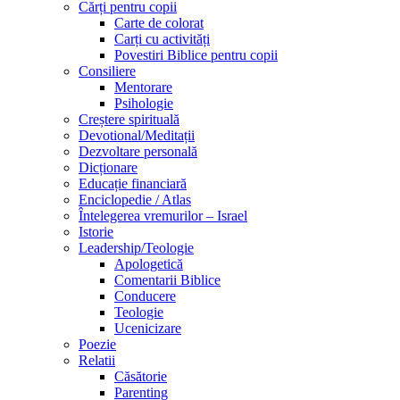
Cărți pentru copii
Carte de colorat
Carți cu activități
Povestiri Biblice pentru copii
Consiliere
Mentorare
Psihologie
Creștere spirituală
Devotional/Meditații
Dezvoltare personală
Dicționare
Educație financiară
Enciclopedie / Atlas
Întelegerea vremurilor – Israel
Istorie
Leadership/Teologie
Apologetică
Comentarii Biblice
Conducere
Teologie
Ucenicizare
Poezie
Relatii
Căsătorie
Parenting