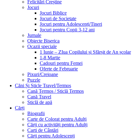
Felicitări Creștine
Jocuri
Jocuri Biblice
Jocuri de Societate
Jocuri pentru Adolescenți/Tineri
Jocuri pentru Copii 3-12 ani
Jurnale
Obiecte Biserica
Ocazii speciale
1 Iunie – ZIua Copilului și Sfărșit de An școlar
1-8 Martie
Cadouri pentru Femei
Oferte de Februarie
Pixuri/Creioane
Puzzle
Căni Și Sticle Travel/Termos
Cană Termos / Sticlă Termos
Cană Travel
Sticlă de apă
Cărți
Biografii
Carte de Colorat pentru Adulți
Cărți cu activități pentru Adulți
Carti de Cântări
Cărți pentru Adolescenți