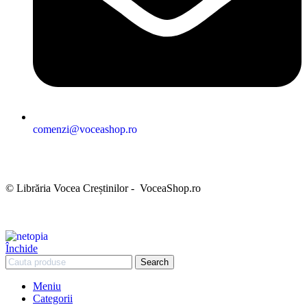
comenzi@voceashop.ro
Termeni și condiții
Politica de confidențialitate
Politica cookies
Politica de retur
Setări GDPR
© Librăria Vocea Creștinilor - VoceaShop.ro
Închide
Search
Meniu
Categorii