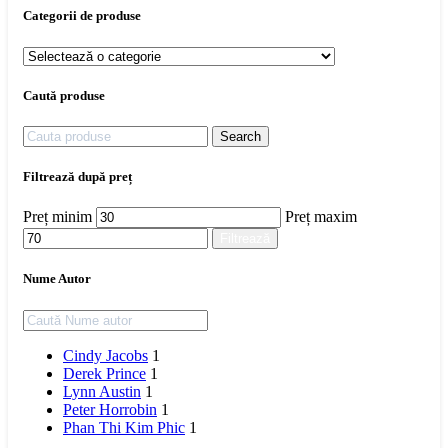
Categorii de produse
Caută produse
Search
Filtrează după preț
Preț minim
Preț maxim
Filtrează
Nume Autor
Cindy Jacobs
1
Derek Prince
1
Lynn Austin
1
Peter Horrobin
1
Phan Thi Kim Phic
1