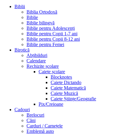
Biblii
Biblia Ortodoxă
Biblie
Biblie bilingvă
Biblie pentru Adolescenți
Biblie pentru Copii 1-7 ani
Biblie pentru Copii 8-12 ani
Biblie pentru Femei
Birotică
Abțibilduri
Calendare
Rechizite școlare
Caiete școlare
Blocknotes
Caiete Dictando
Caiete Matematică
Caiete Muzică
Caiete Științe/Geografie
Pix/Creioane
Cadouri
Brelocuri
Căni
Carduri / Carnețele
Emblemă auto