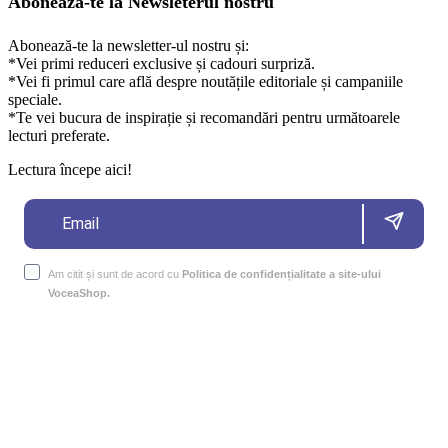
Abonează-te la Newsleterul nostru
Abonează-te la newsletter-ul nostru și:
*Vei primi reduceri exclusive și cadouri surpriză.
*Vei fi primul care află despre noutățile editoriale și campaniile
speciale.
*Te vei bucura de inspirație și recomandări pentru următoarele
lecturi preferate.
Lectura începe aici!
Am citit și sunt de acord cu
Politica de confidențialitate a site-ului
VoceaShop.