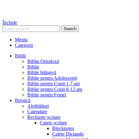
Închide
Search
Meniu
Categorii
Biblii
Biblia Ortodoxă
Biblie
Biblie bilingvă
Biblie pentru Adolescenți
Biblie pentru Copii 1-7 ani
Biblie pentru Copii 8-12 ani
Biblie pentru Femei
Birotică
Abțibilduri
Calendare
Rechizite școlare
Caiete școlare
Blocknotes
Caiete Dictando