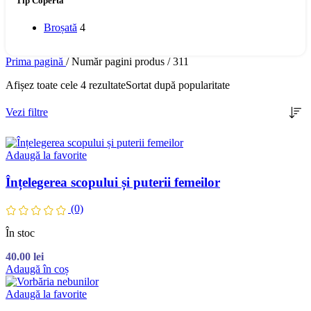
Tip Copertă
Broșată
4
Prima pagină
/
Număr pagini produs
/
311
Afișez toate cele 4 rezultate
Sortat după popularitate
Vezi filtre
Adaugă la favorite
Înțelegerea scopului și puterii femeilor
(0)
În stoc
40.00
lei
Adaugă în coș
Adaugă la favorite