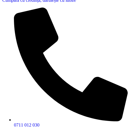
Cumpără cu credință, dăruiește cu iubire
0711 012 030