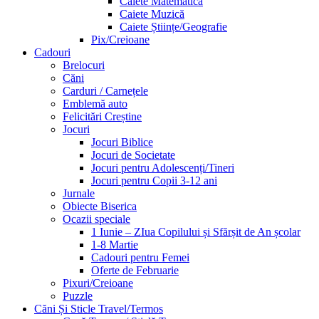
Caiete Matematică
Caiete Muzică
Caiete Științe/Geografie
Pix/Creioane
Cadouri
Brelocuri
Căni
Carduri / Carnețele
Emblemă auto
Felicitări Creștine
Jocuri
Jocuri Biblice
Jocuri de Societate
Jocuri pentru Adolescenți/Tineri
Jocuri pentru Copii 3-12 ani
Jurnale
Obiecte Biserica
Ocazii speciale
1 Iunie – ZIua Copilului și Sfărșit de An școlar
1-8 Martie
Cadouri pentru Femei
Oferte de Februarie
Pixuri/Creioane
Puzzle
Căni Și Sticle Travel/Termos