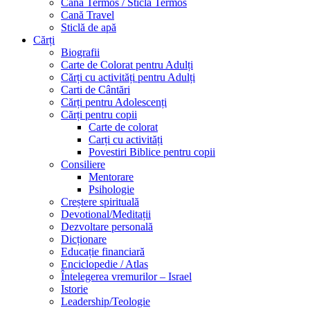
Cană Termos / Sticlă Termos
Cană Travel
Sticlă de apă
Cărți
Biografii
Carte de Colorat pentru Adulți
Cărți cu activități pentru Adulți
Carti de Cântări
Cărți pentru Adolescenți
Cărți pentru copii
Carte de colorat
Carți cu activități
Povestiri Biblice pentru copii
Consiliere
Mentorare
Psihologie
Creștere spirituală
Devotional/Meditații
Dezvoltare personală
Dicționare
Educație financiară
Enciclopedie / Atlas
Întelegerea vremurilor – Israel
Istorie
Leadership/Teologie