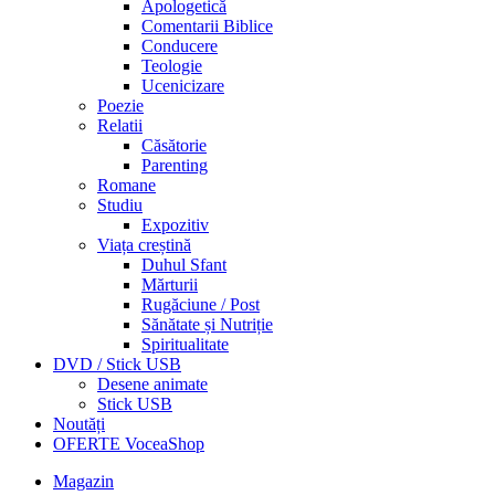
Apologetică
Comentarii Biblice
Conducere
Teologie
Ucenicizare
Poezie
Relatii
Căsătorie
Parenting
Romane
Studiu
Expozitiv
Viața creștină
Duhul Sfant
Mărturii
Rugăciune / Post
Sănătate și Nutriție
Spiritualitate
DVD / Stick USB
Desene animate
Stick USB
Noutăți
OFERTE VoceaShop
Magazin