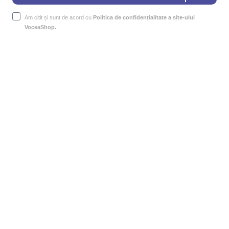
Am citit și sunt de acord cu
Politica de confidențialitate a site-ului
VoceaShop.