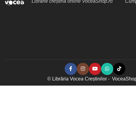
Librărie creștină online VoceaShop.ro
Cumpă
© Librăria Vocea Creștinilor - VoceaSho