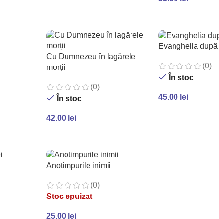
ADAUGĂ ÎN COȘ
ADAUGĂ ÎN COȘ
Evanghelia după
Cu Dumnezeu în lagărele
(0)
morții
În stoc
(0)
45.00
lei
În stoc
ADAUGĂ ÎN COȘ
42.00
lei
ADAUGĂ ÎN COȘ
Anotimpurile inimii
(0)
Stoc epuizat
25.00
lei