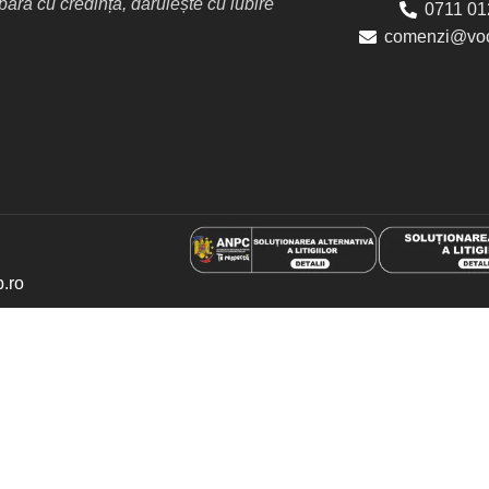
ră cu credință, dăruiește cu iubire
0711 01
comenzi@voc
p.ro