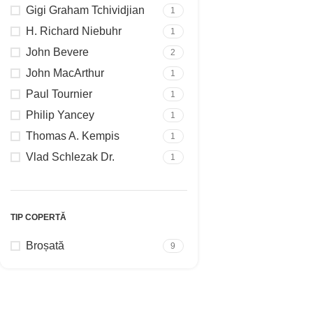
Gigi Graham Tchividjian
1
CITEȘTE MAI MULT
H. Richard Niebuhr
1
John Bevere
2
John MacArthur
1
Paul Tournier
1
Philip Yancey
1
Thomas A. Kempis
1
Vlad Schlezak Dr.
1
TIP COPERTĂ
Broșată
9