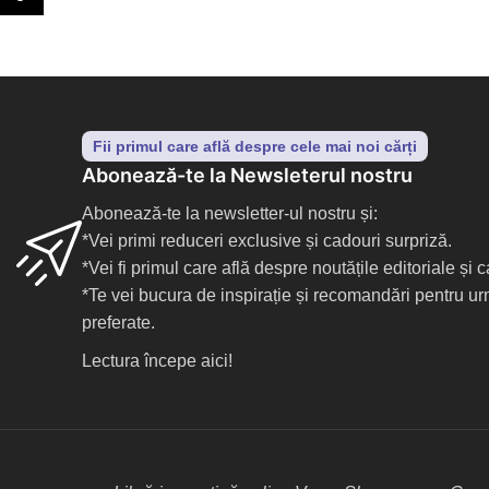
Fii primul care află despre cele mai noi cărți
Abonează-te la Newsleterul nostru
Abonează-te la newsletter-ul nostru și:
*Vei primi reduceri exclusive și cadouri surpriză.
*Vei fi primul care află despre noutățile editoriale și
*Te vei bucura de inspirație și recomandări pentru ur
preferate.
Lectura începe aici!