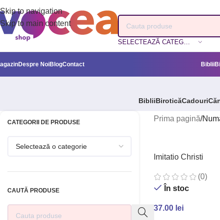
Skip to navigation
Skip to main content
SELECTEAZĂ CATEGORIA
agazin
Despre Noi
Blog
Contact
Biblii
B
Biblii
Birotică
Cadouri
Căn
Prima pagină
/
Numă
CATEGORII DE PRODUSE
Imitatio Christi
(0)
În stoc
CAUTĂ PRODUSE
37.00
lei