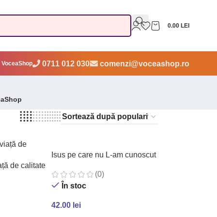
0.00
LEI
0711 012 030
comenzi@voceashop.ro
 VoceaShop
eaShop
Isus pe care nu L-am cunoscut
ță de calitate
(0)
În stoc
42.00
lei