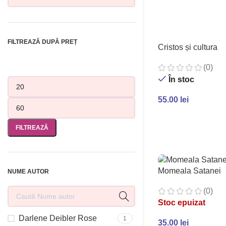
ADAUGĂ ÎN COȘ
FILTREAZĂ DUPĂ PREȚ
Cristos și cultura
(0)
În stoc
55.00
lei
ADAUGĂ ÎN COȘ
FILTREAZĂ
Momeala Satanei
NUME AUTOR
(0)
Stoc epuizat
Darlene Deibler Rose
1
35.00
lei