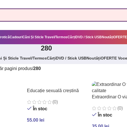
irotică
Cadouri
Căni Și Sticle Travel/Termos
Cărți
DVD / Stick USB
Noutăți
OFERTE
280
i Și Sticle Travel/Termos
Cărți
DVD / Stick USB
Noutăți
OFERTE Voc
r pagini produs
/
280
Educație sexuală creștină
Extraordinar O via
(0)
(0)
În stoc
În stoc
55.00
lei
35.00
lei