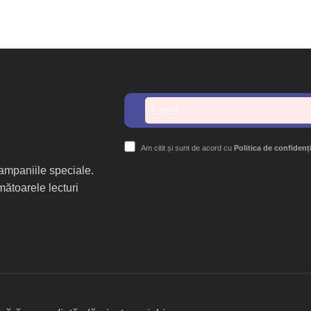
Am citit și sunt de acord cu
Politica de confidenț
 campaniile speciale.
mătoarele lecturi