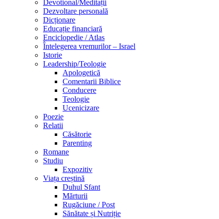
Devotional/Meditații
Dezvoltare personală
Dicționare
Educație financiară
Enciclopedie / Atlas
Întelegerea vremurilor – Israel
Istorie
Leadership/Teologie
Apologetică
Comentarii Biblice
Conducere
Teologie
Ucenicizare
Poezie
Relatii
Căsătorie
Parenting
Romane
Studiu
Expozitiv
Viața creștină
Duhul Sfant
Mărturii
Rugăciune / Post
Sănătate și Nutriție