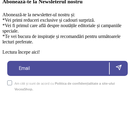
Abonează-te la Newsleterul nostru
Abonează-te la newsletter-ul nostru și:
*Vei primi reduceri exclusive și cadouri surpriză.
*Vei fi primul care află despre noutățile editoriale și campaniile
speciale.
*Te vei bucura de inspirație și recomandări pentru următoarele
lecturi preferate.
Lectura începe aici!
Am citit și sunt de acord cu
Politica de confidențialitate a site-ului
VoceaShop.