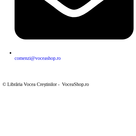
comenzi@voceashop.ro
Termeni și condiții
Politica de confidențialitate
Politica cookies
Politica de retur
Setări GDPR
© Librăria Vocea Creștinilor - VoceaShop.ro