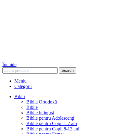
Închide
Search
Meniu
Categorii
Biblii
Biblia Ortodoxă
Biblie
Biblie bilingvă
Biblie pentru Adolescenți
Biblie pentru Copii 1-7 ani
Biblie pentru Copii 8-12 ani