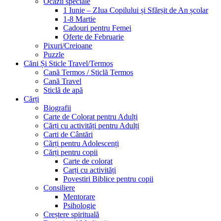
Ocazii speciale
1 Iunie – ZIua Copilului și Sfărșit de An școlar
1-8 Martie
Cadouri pentru Femei
Oferte de Februarie
Pixuri/Creioane
Puzzle
Căni Și Sticle Travel/Termos
Cană Termos / Sticlă Termos
Cană Travel
Sticlă de apă
Cărți
Biografii
Carte de Colorat pentru Adulți
Cărți cu activități pentru Adulți
Carti de Cântări
Cărți pentru Adolescenți
Cărți pentru copii
Carte de colorat
Carți cu activități
Povestiri Biblice pentru copii
Consiliere
Mentorare
Psihologie
Creștere spirituală