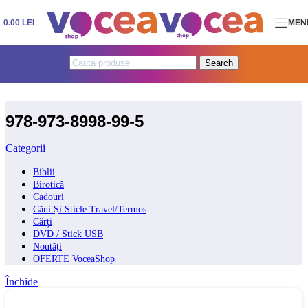
Skip to navigation
Skip to main content
0.00
LEI
MEN
Search
978-973-8998-99-5
Categorii
Biblii
Birotică
Cadouri
Căni Și Sticle Travel/Termos
Cărți
DVD / Stick USB
Noutăți
OFERTE VoceaShop
Închide