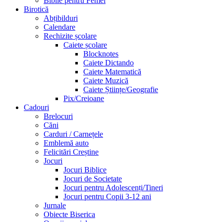
Biblie pentru Femei
Birotică
Abțibilduri
Calendare
Rechizite școlare
Caiete școlare
Blocknotes
Caiete Dictando
Caiete Matematică
Caiete Muzică
Caiete Științe/Geografie
Pix/Creioane
Cadouri
Brelocuri
Căni
Carduri / Carnețele
Emblemă auto
Felicitări Creștine
Jocuri
Jocuri Biblice
Jocuri de Societate
Jocuri pentru Adolescenți/Tineri
Jocuri pentru Copii 3-12 ani
Jurnale
Obiecte Biserica