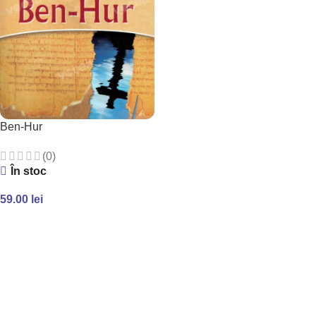
Ben-Hur
(0)
În stoc
59.00
lei
ADAUGĂ ÎN COȘ