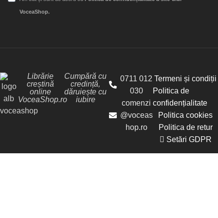
VoceaShop.
Librărie
Cumpără cu
0711 012
Termeni și condiții
creștină
credință,
030
Politica de
online
dăruiește cu
VoceaShop.ro
iubire
comenzi
confidențialitate
@voceas
Politica cookies
hop.ro
Politica de retur
Setări GDPR
© Librăria Vocea Creștinilor - VoceaShop.ro