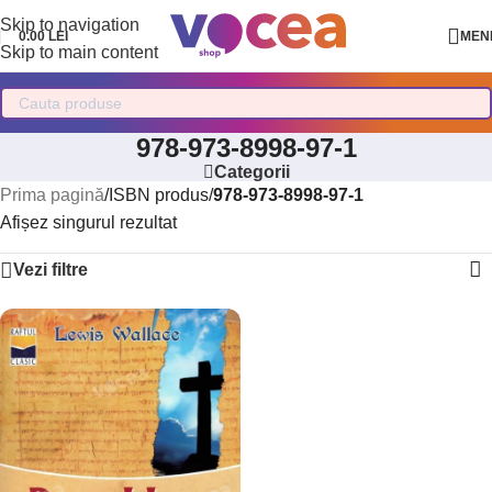
Skip to navigation
0.00
LEI
MEN
Skip to main content
978-973-8998-97-1
Categorii
Prima pagină
/
ISBN produs
/
978-973-8998-97-1
Afișez singurul rezultat
Vezi filtre