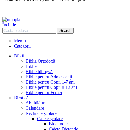
Închide
Search
Meniu
Categorii
Biblii
Biblia Ortodoxă
Biblie
Biblie bilingvă
Biblie pentru Adolescenți
Biblie pentru Copii 1-7 ani
Biblie pentru Copii 8-12 ani
Biblie pentru Femei
Birotică
Abțibilduri
Calendare
Rechizite școlare
Caiete școlare
Blocknotes
Caiete Dictando