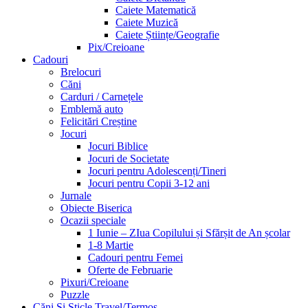
Caiete Matematică
Caiete Muzică
Caiete Științe/Geografie
Pix/Creioane
Cadouri
Brelocuri
Căni
Carduri / Carnețele
Emblemă auto
Felicitări Creștine
Jocuri
Jocuri Biblice
Jocuri de Societate
Jocuri pentru Adolescenți/Tineri
Jocuri pentru Copii 3-12 ani
Jurnale
Obiecte Biserica
Ocazii speciale
1 Iunie – ZIua Copilului și Sfărșit de An școlar
1-8 Martie
Cadouri pentru Femei
Oferte de Februarie
Pixuri/Creioane
Puzzle
Căni Și Sticle Travel/Termos