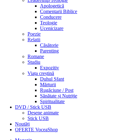
Leadership/Teologie
Apologetică
Comentarii Biblice
Conducere
Teologie
Ucenicizare
Poezie
Relatii
Căsătorie
Parenting
Romane
Studiu
Expozitiv
Viața creștină
Duhul Sfant
Mărturii
Rugăciune / Post
Sănătate și Nutriție
Spiritualitate
DVD / Stick USB
Desene animate
Stick USB
Noutăți
OFERTE VoceaShop