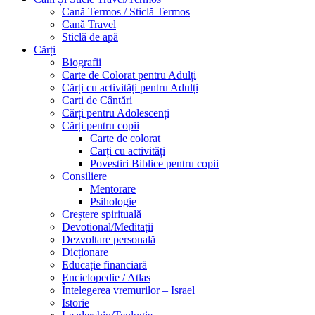
Cană Termos / Sticlă Termos
Cană Travel
Sticlă de apă
Cărți
Biografii
Carte de Colorat pentru Adulți
Cărți cu activități pentru Adulți
Carti de Cântări
Cărți pentru Adolescenți
Cărți pentru copii
Carte de colorat
Carți cu activități
Povestiri Biblice pentru copii
Consiliere
Mentorare
Psihologie
Creștere spirituală
Devotional/Meditații
Dezvoltare personală
Dicționare
Educație financiară
Enciclopedie / Atlas
Întelegerea vremurilor – Israel
Istorie