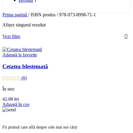
Broșată
1
Prima pagină
/
ISBN produs
/
978-973-8998-71-1
Afișez singurul rezultat
Vezi filtre
Adaugă la favorite
Cetatea blestemată
(0)
În stoc
42.00
lei
Adaugă în coș
Fii primul care află despre cele mai noi cărți