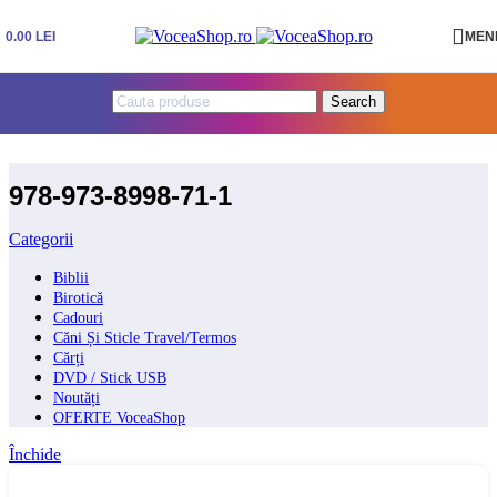
Skip to navigation
Skip to main content
0.00
LEI
MEN
Search
978-973-8998-71-1
Categorii
Biblii
Birotică
Cadouri
Căni Și Sticle Travel/Termos
Cărți
DVD / Stick USB
Noutăți
OFERTE VoceaShop
Închide