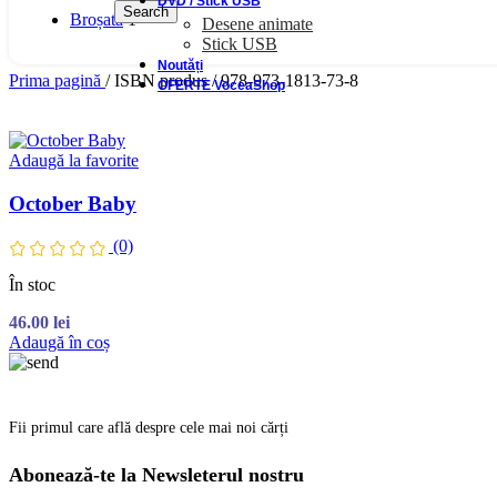
DVD / Stick USB
Search
Broșată
1
Desene animate
Stick USB
Noutăți
Prima pagină
/
ISBN produs
/
978-973-1813-73-8
OFERTE VoceaShop
Adaugă la favorite
October Baby
(0)
În stoc
46.00
lei
Adaugă în coș
Fii primul care află despre cele mai noi cărți
Abonează-te la Newsleterul nostru