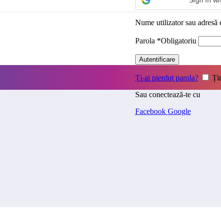
Sign in w
Nume utilizator sau adresă
Parola
*
Obligatoriu
Autentificare
Ți-ai pierdut parola?
Ți
Sau conectează-te cu
Facebook
Google