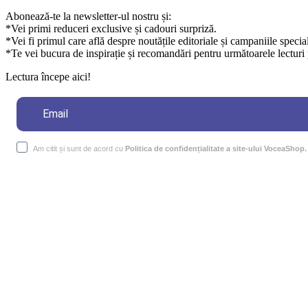
Abonează-te la newsletter-ul nostru și:
*Vei primi reduceri exclusive și cadouri surpriză.
*Vei fi primul care află despre noutățile editoriale și campaniile specia
*Te vei bucura de inspirație și recomandări pentru următoarele lecturi 
Lectura începe aici!
Am citit și sunt de acord cu
Politica de confidențialitate a site-ului VoceaShop.