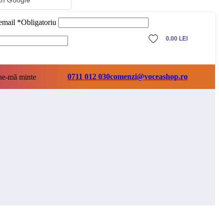
ith Google
 email
*
Obligatoriu
0.00
LEI
0711 012 030
comenzi@voceashop.ro
ne-mă minte