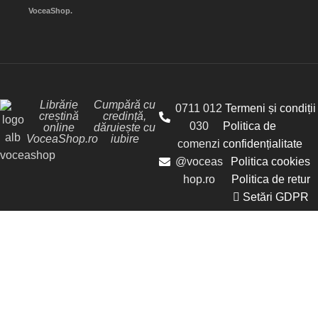
VoceaShop.
Librărie
Cumpără cu
0711 012
Termeni și condiții
creștină
credință,
030
Politica de
online
dăruiește cu
VoceaShop.ro
iubire
comenzi
confidențialitate
@voceas
Politica cookies
hop.ro
Politica de retur
Setări GDPR
© Librăria Vocea Creștinilor - VoceaShop.ro