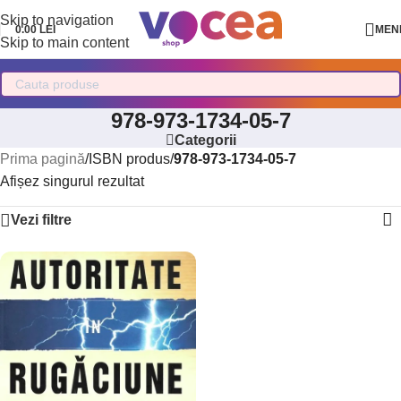
Skip to navigation
0.00
LEI
MEN
Skip to main content
978-973-1734-05-7
Categorii
Prima pagină
/
ISBN produs
/
978-973-1734-05-7
Afișez singurul rezultat
Vezi filtre