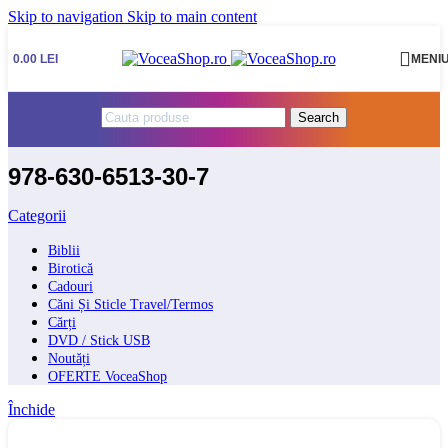
Skip to navigation
Skip to main content
0.00
LEI
MENI
Search
978-630-6513-30-7
Categorii
Biblii
Birotică
Cadouri
Căni Și Sticle Travel/Termos
Cărți
DVD / Stick USB
Noutăți
OFERTE VoceaShop
Închide