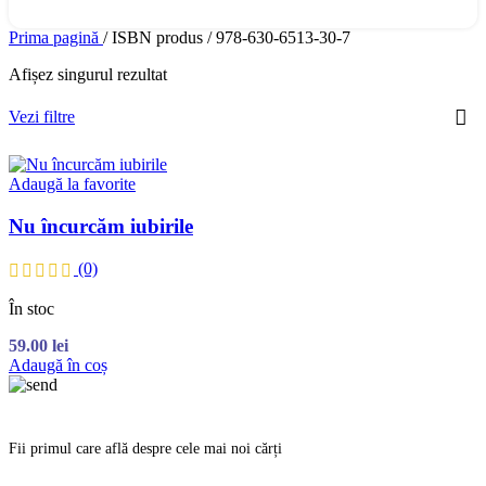
Prima pagină
/
ISBN produs
/
978-630-6513-30-7
Afișez singurul rezultat
Vezi filtre
Adaugă la favorite
Nu încurcăm iubirile
(0)
În stoc
59.00
lei
Adaugă în coș
Fii primul care află despre cele mai noi cărți