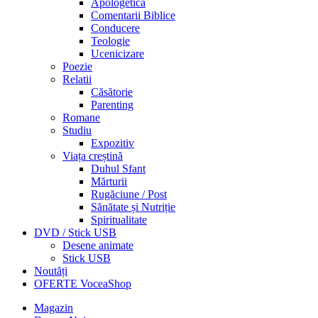
Apologetică
Comentarii Biblice
Conducere
Teologie
Ucenicizare
Poezie
Relatii
Căsătorie
Parenting
Romane
Studiu
Expozitiv
Viața creștină
Duhul Sfant
Mărturii
Rugăciune / Post
Sănătate și Nutriție
Spiritualitate
DVD / Stick USB
Desene animate
Stick USB
Noutăți
OFERTE VoceaShop
Magazin