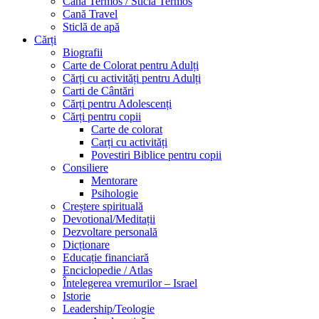
Cană Termos / Sticlă Termos
Cană Travel
Sticlă de apă
Cărți
Biografii
Carte de Colorat pentru Adulți
Cărți cu activități pentru Adulți
Carti de Cântări
Cărți pentru Adolescenți
Cărți pentru copii
Carte de colorat
Carți cu activități
Povestiri Biblice pentru copii
Consiliere
Mentorare
Psihologie
Creștere spirituală
Devotional/Meditații
Dezvoltare personală
Dicționare
Educație financiară
Enciclopedie / Atlas
Întelegerea vremurilor – Israel
Istorie
Leadership/Teologie