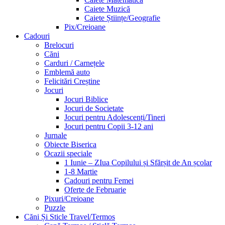
Caiete Muzică
Caiete Științe/Geografie
Pix/Creioane
Cadouri
Brelocuri
Căni
Carduri / Carnețele
Emblemă auto
Felicitări Creștine
Jocuri
Jocuri Biblice
Jocuri de Societate
Jocuri pentru Adolescenți/Tineri
Jocuri pentru Copii 3-12 ani
Jurnale
Obiecte Biserica
Ocazii speciale
1 Iunie – ZIua Copilului și Sfărșit de An școlar
1-8 Martie
Cadouri pentru Femei
Oferte de Februarie
Pixuri/Creioane
Puzzle
Căni Și Sticle Travel/Termos