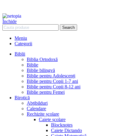
Închide
Search
Meniu
Categorii
Biblii
Biblia Ortodoxă
Biblie
Biblie bilingvă
Biblie pentru Adolescenți
Biblie pentru Copii 1-7 ani
Biblie pentru Copii 8-12 ani
Biblie pentru Femei
Birotică
Abțibilduri
Calendare
Rechizite școlare
Caiete școlare
Blocknotes
Caiete Dictando
Caiete Matematică