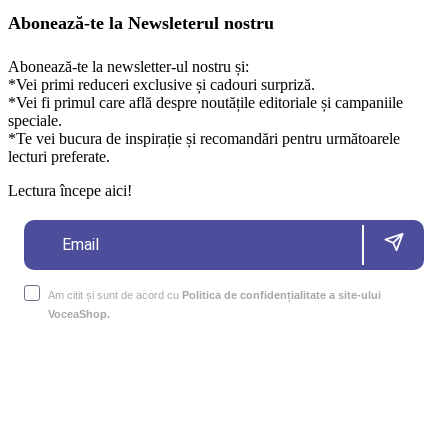
Abonează-te la Newsleterul nostru
Abonează-te la newsletter-ul nostru și:
*Vei primi reduceri exclusive și cadouri surpriză.
*Vei fi primul care află despre noutățile editoriale și campaniile
speciale.
*Te vei bucura de inspirație și recomandări pentru următoarele
lecturi preferate.
Lectura începe aici!
Am citit și sunt de acord cu
Politica de confidențialitate a site-ului
VoceaShop.