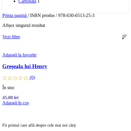
Cartonată
1
Prima pagină
/
ISBN produs
/
978-630-6513-25-3
Afișez singurul rezultat
Vezi filtre
Adaugă la favorite
Greșeala lui Henry
(0)
În stoc
45.00
lei
Adaugă în coș
Fii primul care află despre cele mai noi cărți