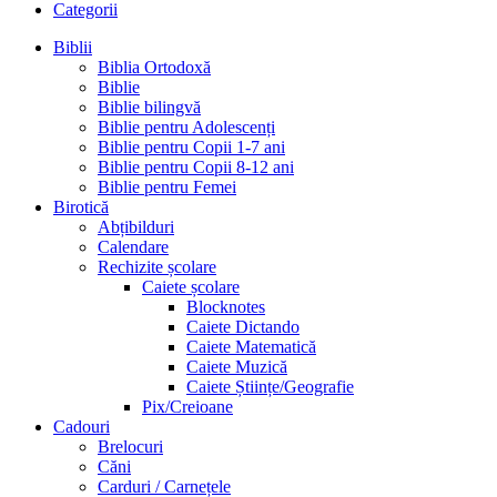
Categorii
Biblii
Biblia Ortodoxă
Biblie
Biblie bilingvă
Biblie pentru Adolescenți
Biblie pentru Copii 1-7 ani
Biblie pentru Copii 8-12 ani
Biblie pentru Femei
Birotică
Abțibilduri
Calendare
Rechizite școlare
Caiete școlare
Blocknotes
Caiete Dictando
Caiete Matematică
Caiete Muzică
Caiete Științe/Geografie
Pix/Creioane
Cadouri
Brelocuri
Căni
Carduri / Carnețele