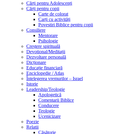
Cărți pentru Adolescenți
Cărți pentru copii
Carte de colorat
Carți cu activități
Povestiri Biblice pentru copii
Consiliere
Mentorare
Psihologie
Creștere spirituală
Devotional/Meditații
Dezvoltare personală
Dicționare
Educație financiară
Enciclopedie / Atlas
Întelegerea vremurilor – Israel
Istorie
Leadership/Teologie
Apologetică
Comentarii Biblice
Conducere
Teologie
Ucenicizare
Poezie
Relatii
Căsătorie