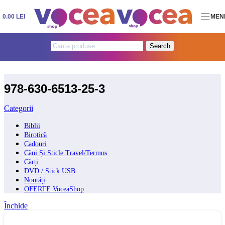
Skip to navigation
Skip to main content
0.00
LEI
MEN
Search
978-630-6513-25-3
Categorii
Biblii
Birotică
Cadouri
Căni Și Sticle Travel/Termos
Cărți
DVD / Stick USB
Noutăți
OFERTE VoceaShop
Închide