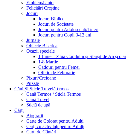
Emblemă auto
Felicitări Creștine
Jocuri
Jocuri Biblice
Jocuri de Societate
Jocuri pentru Adolescenți/Tineri
Jocuri pentru Copii 3-12 ani
Jurnale
Obiecte Biserica
Ocazii speciale
1 Iunie – ZIua Copilului și Sfărșit de An școlar
1-8 Martie
Cadouri pentru Femei
Oferte de Februarie
Pixuri/Creioane
Puzzle
Căni Și Sticle Travel/Termos
Cană Termos / Sticlă Termos
Cană Travel
Sticlă de apă
Cărți
Biografii
Carte de Colorat pentru Adulți
Cărți cu activități pentru Adulți
Carti de Cântări