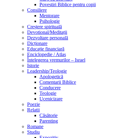
Povestiri Biblice pentru copii
Consiliere
Mentorare
Psihologie
Creștere spirituală
Devotional/Meditații
Dezvoltare personală
Dicționare
Educație financiară
Enciclopedie / Atlas
Întelegerea vremurilor – Israel
Istorie
Leadership/Teologie
Apologetică
Comentarii Biblice
Conducere
Teologie
Ucenicizare
Poezie
Relatii
Căsătorie
Parenting
Romane
Studiu
Expozitiv