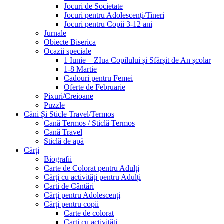
Jocuri de Societate
Jocuri pentru Adolescenți/Tineri
Jocuri pentru Copii 3-12 ani
Jurnale
Obiecte Biserica
Ocazii speciale
1 Iunie – ZIua Copilului și Sfărșit de An școlar
1-8 Martie
Cadouri pentru Femei
Oferte de Februarie
Pixuri/Creioane
Puzzle
Căni Și Sticle Travel/Termos
Cană Termos / Sticlă Termos
Cană Travel
Sticlă de apă
Cărți
Biografii
Carte de Colorat pentru Adulți
Cărți cu activități pentru Adulți
Carti de Cântări
Cărți pentru Adolescenți
Cărți pentru copii
Carte de colorat
Carți cu activități