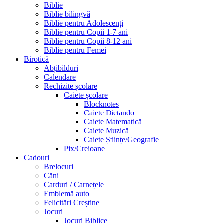
Biblie
Biblie bilingvă
Biblie pentru Adolescenți
Biblie pentru Copii 1-7 ani
Biblie pentru Copii 8-12 ani
Biblie pentru Femei
Birotică
Abțibilduri
Calendare
Rechizite școlare
Caiete școlare
Blocknotes
Caiete Dictando
Caiete Matematică
Caiete Muzică
Caiete Științe/Geografie
Pix/Creioane
Cadouri
Brelocuri
Căni
Carduri / Carnețele
Emblemă auto
Felicitări Creștine
Jocuri
Jocuri Biblice