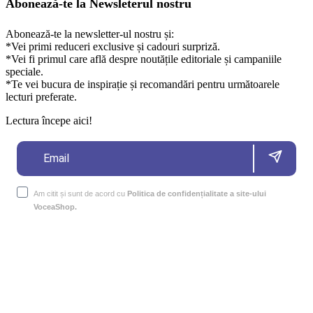
Abonează-te la Newsleterul nostru
Abonează-te la newsletter-ul nostru și:
*Vei primi reduceri exclusive și cadouri surpriză.
*Vei fi primul care află despre noutățile editoriale și campaniile
speciale.
*Te vei bucura de inspirație și recomandări pentru următoarele
lecturi preferate.
Lectura începe aici!
Am citit și sunt de acord cu
Politica de confidențialitate a site-ului
VoceaShop.