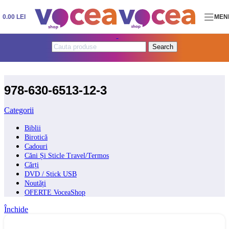
Skip to navigation
Skip to main content
0.00
LEI
MEN
Search
978-630-6513-12-3
Categorii
Biblii
Birotică
Cadouri
Căni Și Sticle Travel/Termos
Cărți
DVD / Stick USB
Noutăți
OFERTE VoceaShop
Închide