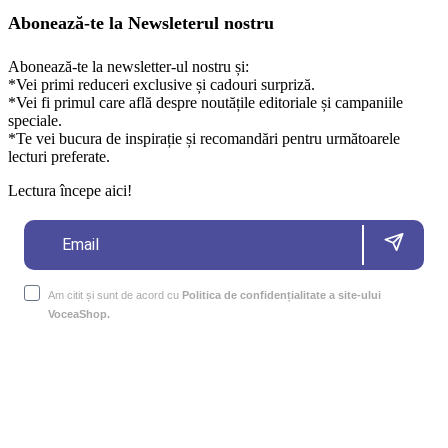
Abonează-te la Newsleterul nostru
Abonează-te la newsletter-ul nostru și:
*Vei primi reduceri exclusive și cadouri surpriză.
*Vei fi primul care află despre noutățile editoriale și campaniile
speciale.
*Te vei bucura de inspirație și recomandări pentru următoarele
lecturi preferate.
Lectura începe aici!
Am citit și sunt de acord cu
Politica de confidențialitate a site-ului
VoceaShop.