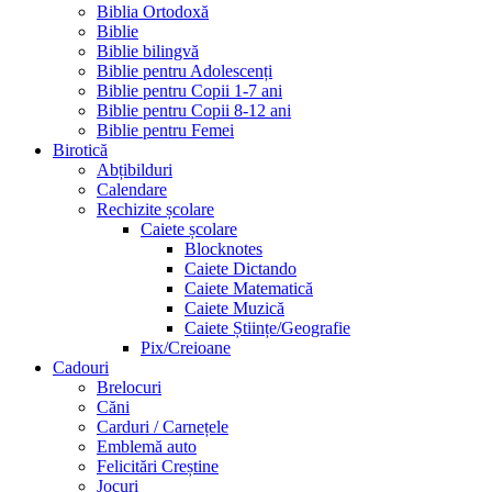
Biblia Ortodoxă
Biblie
Biblie bilingvă
Biblie pentru Adolescenți
Biblie pentru Copii 1-7 ani
Biblie pentru Copii 8-12 ani
Biblie pentru Femei
Birotică
Abțibilduri
Calendare
Rechizite școlare
Caiete școlare
Blocknotes
Caiete Dictando
Caiete Matematică
Caiete Muzică
Caiete Științe/Geografie
Pix/Creioane
Cadouri
Brelocuri
Căni
Carduri / Carnețele
Emblemă auto
Felicitări Creștine
Jocuri