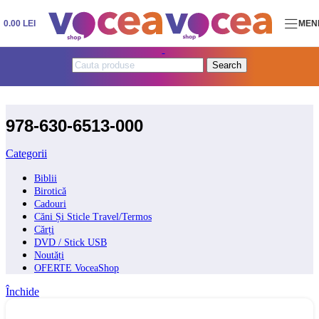
Skip to navigation
Skip to main content
0.00
LEI
MEN
Search
978-630-6513-000
Categorii
Biblii
Birotică
Cadouri
Căni Și Sticle Travel/Termos
Cărți
DVD / Stick USB
Noutăți
OFERTE VoceaShop
Închide