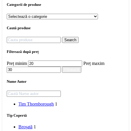
Categorii de produse
Caută produse
Search
Filtrează după preț
Preț minim
Preț maxim
Filtrează
Nume Autor
Tim Thornborough
1
Tip Copertă
Broșată
1