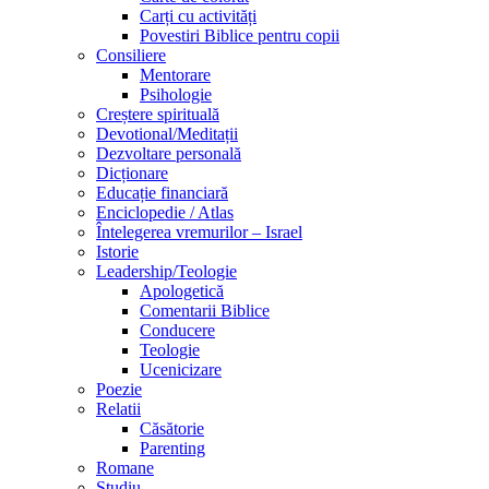
Carți cu activități
Povestiri Biblice pentru copii
Consiliere
Mentorare
Psihologie
Creștere spirituală
Devotional/Meditații
Dezvoltare personală
Dicționare
Educație financiară
Enciclopedie / Atlas
Întelegerea vremurilor – Israel
Istorie
Leadership/Teologie
Apologetică
Comentarii Biblice
Conducere
Teologie
Ucenicizare
Poezie
Relatii
Căsătorie
Parenting
Romane
Studiu