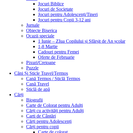
Jocuri Biblice
Jocuri de Societate
Jocuri pentru Adolescenți/Tineri
Jocuri pentru Copii 3-12 ani
Jurnale
Obiecte Biserica
Ocazii speciale
1 Iunie – ZIua Copilului și Sfărșit de An școlar
1-8 Martie
Cadouri pentru Femei
Oferte de Februarie
Pixuri/Creioane
Puzzle
Căni Și Sticle Travel/Termos
Cană Termos / Sticlă Termos
Cană Travel
Sticlă de apă
Cărți
Biografii
Carte de Colorat pentru Adulți
Cărți cu activități pentru Adulți
Carti de Cântări
Cărți pentru Adolescenți
Cărți pentru copii
Carte de colorat