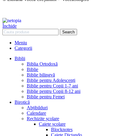
Închide
Search
Meniu
Categorii
Biblii
Biblia Ortodoxă
Biblie
Biblie bilingvă
Biblie pentru Adolescenți
Biblie pentru Copii 1-7 ani
Biblie pentru Copii 8-12 ani
Biblie pentru Femei
Birotică
Abțibilduri
Calendare
Rechizite școlare
Caiete școlare
Blocknotes
Caiete Dictando