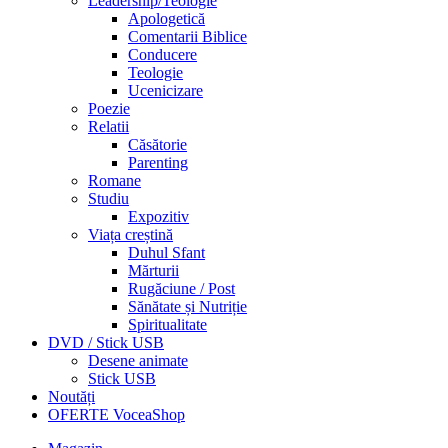
Leadership/Teologie
Apologetică
Comentarii Biblice
Conducere
Teologie
Ucenicizare
Poezie
Relatii
Căsătorie
Parenting
Romane
Studiu
Expozitiv
Viața creștină
Duhul Sfant
Mărturii
Rugăciune / Post
Sănătate și Nutriție
Spiritualitate
DVD / Stick USB
Desene animate
Stick USB
Noutăți
OFERTE VoceaShop