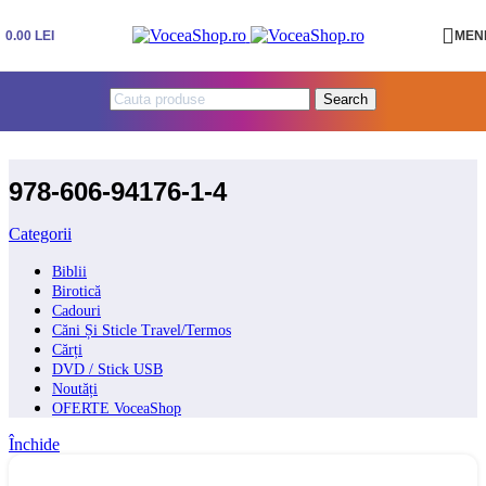
Skip to navigation
Skip to main content
0.00
LEI
MEN
Search
978-606-94176-1-4
Categorii
Biblii
Birotică
Cadouri
Căni Și Sticle Travel/Termos
Cărți
DVD / Stick USB
Noutăți
OFERTE VoceaShop
Închide