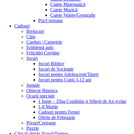
Caiete Matematică
Caiete Muzică
Caiete Științe/Geografie
Pix/Creioane
Cadouri
Brelocuri
Căni
Carduri / Carnețele
Emblemă auto
Felicitări Creștine
Jocuri
Jocuri Biblice
Jocuri de Societate
Jocuri pentru Adolescenți/Tineri
Jocuri pentru Copii 3-12 ani
Jurnale
Obiecte Biserica
Ocazii speciale
1 Iunie – ZIua Copilului și Sfărșit de An școlar
1-8 Martie
Cadouri pentru Femei
Oferte de Februarie
Pixuri/Creioane
Puzzle
Căni Și Sticle Travel/Termos