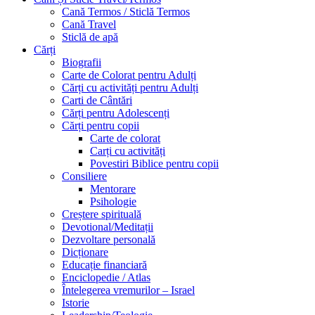
Cană Termos / Sticlă Termos
Cană Travel
Sticlă de apă
Cărți
Biografii
Carte de Colorat pentru Adulți
Cărți cu activități pentru Adulți
Carti de Cântări
Cărți pentru Adolescenți
Cărți pentru copii
Carte de colorat
Carți cu activități
Povestiri Biblice pentru copii
Consiliere
Mentorare
Psihologie
Creștere spirituală
Devotional/Meditații
Dezvoltare personală
Dicționare
Educație financiară
Enciclopedie / Atlas
Întelegerea vremurilor – Israel
Istorie