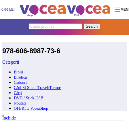
Skip to navigation
Skip to main content
0.00
LEI
MEN
Search
978-606-8987-73-6
Categorii
Biblii
Birotică
Cadouri
Căni Și Sticle Travel/Termos
Cărți
DVD / Stick USB
Noutăți
OFERTE VoceaShop
Închide