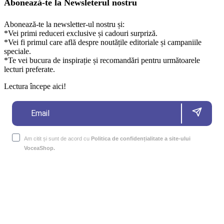
Abonează-te la Newsleterul nostru
Abonează-te la newsletter-ul nostru și:
*Vei primi reduceri exclusive și cadouri surpriză.
*Vei fi primul care află despre noutățile editoriale și campaniile
speciale.
*Te vei bucura de inspirație și recomandări pentru următoarele
lecturi preferate.
Lectura începe aici!
Am citit și sunt de acord cu
Politica de confidențialitate a site-ului
VoceaShop.