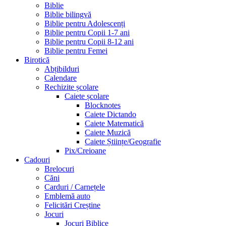
Biblie
Biblie bilingvă
Biblie pentru Adolescenți
Biblie pentru Copii 1-7 ani
Biblie pentru Copii 8-12 ani
Biblie pentru Femei
Birotică
Abțibilduri
Calendare
Rechizite școlare
Caiete școlare
Blocknotes
Caiete Dictando
Caiete Matematică
Caiete Muzică
Caiete Științe/Geografie
Pix/Creioane
Cadouri
Brelocuri
Căni
Carduri / Carnețele
Emblemă auto
Felicitări Creștine
Jocuri
Jocuri Biblice