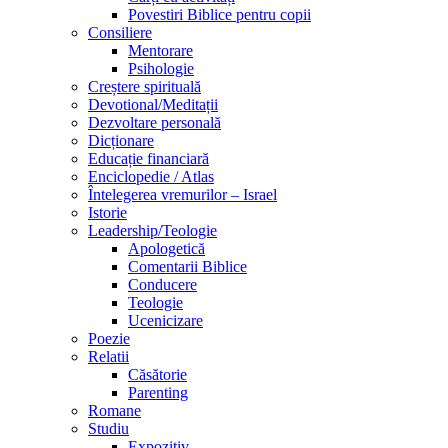
Povestiri Biblice pentru copii
Consiliere
Mentorare
Psihologie
Creștere spirituală
Devotional/Meditații
Dezvoltare personală
Dicționare
Educație financiară
Enciclopedie / Atlas
Întelegerea vremurilor – Israel
Istorie
Leadership/Teologie
Apologetică
Comentarii Biblice
Conducere
Teologie
Ucenicizare
Poezie
Relatii
Căsătorie
Parenting
Romane
Studiu
Expozitiv