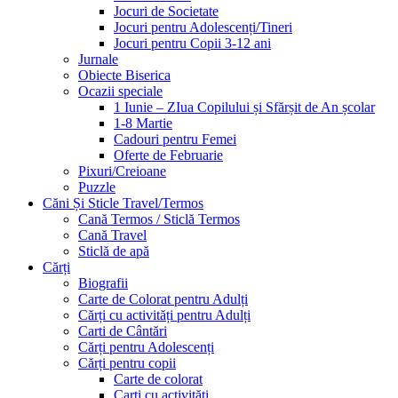
Jocuri de Societate
Jocuri pentru Adolescenți/Tineri
Jocuri pentru Copii 3-12 ani
Jurnale
Obiecte Biserica
Ocazii speciale
1 Iunie – ZIua Copilului și Sfărșit de An școlar
1-8 Martie
Cadouri pentru Femei
Oferte de Februarie
Pixuri/Creioane
Puzzle
Căni Și Sticle Travel/Termos
Cană Termos / Sticlă Termos
Cană Travel
Sticlă de apă
Cărți
Biografii
Carte de Colorat pentru Adulți
Cărți cu activități pentru Adulți
Carti de Cântări
Cărți pentru Adolescenți
Cărți pentru copii
Carte de colorat
Carți cu activități