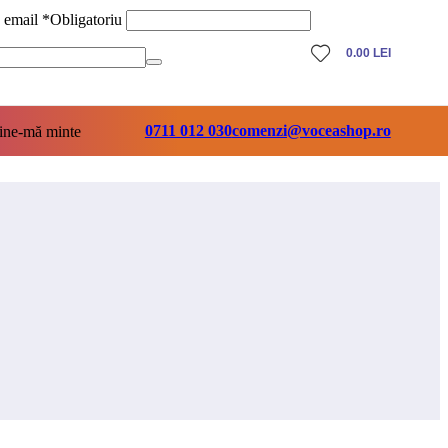
ă email
*
Obligatoriu
0.00
LEI
0711 012 030
comenzi@voceashop.ro
ine-mă minte