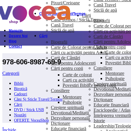
Pixuri/Creioane
Cană Travel
Skip to navigation
Skip to main content
Puzzle
Sticlă de apă
Căni Și Sticle Travel/Termos
Cărți
Cană Termos / Sticlă Termos
Biografii
Cană Travel
Carte de Colorat pen
Sticlă de apă
Cărți cu activități p
Magazin
Carti de Cântări
Despre Noi
Cărți
Cărți pentru Adolesc
Blog
Biografii
Cărți pentru copii
Contact
Carte de Colorat pentru Adulți
Carte de color
Cărți cu activități pentru Adulți
Carți cu activi
Carti de Cântări
978-606-8987-69-9
Povestiri Bibl
Cărți pentru Adolescenți
Consiliere
Cărți pentru copii
Mentorare
Categorii
Carte de colorat
Psihologie
Carți cu activități
Creștere spirituală
Biblii
Povestiri Biblice pentru copii
Devotional/Meditați
Birotică
Consiliere
Dezvoltare personal
Cadouri
Mentorare
Dicționare
Căni Și Sticle Travel/Termos
Psihologie
Educație financiară
Cărți
Creștere spirituală
Enciclopedie / Atlas
DVD / Stick USB
Devotional/Meditații
Întelegerea vremuril
Noutăți
Dezvoltare personală
Istorie
OFERTE VoceaShop
Dicționare
Leadership/Teologi
Educație financiară
Închide