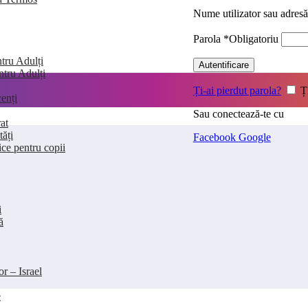
Nume utilizator sau adres
Parola
*
Obligatoriu
tru Adulți
Autentificare
entru Adulți
Ți-ai pierdut parola?
Ț
enți
Sau conectează-te cu
at
tăți
Facebook
Google
ice pentru copii
i
ă
or – Israel
e