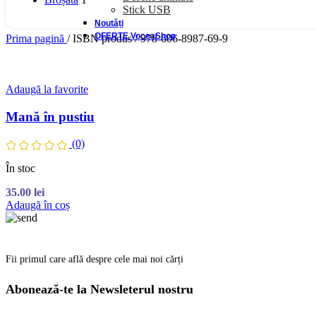
Stick USB
Noutăți
OFERTE VoceaShop
Prima pagină
/
ISBN produs
/
978-606-8987-69-9
Adaugă la favorite
Mană în pustiu
(0)
În stoc
35.00
lei
Adaugă în coș
Fii primul care află despre cele mai noi cărți
Abonează-te la Newsleterul nostru