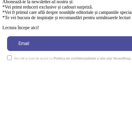
Abonează-te la newsletter-ul nostru și:
*Vei primi reduceri exclusive și cadouri surpriză.
*Vei fi primul care află despre noutățile editoriale și campaniile specia
*Te vei bucura de inspirație și recomandări pentru următoarele lecturi 
Lectura începe aici!
Am citit și sunt de acord cu
Politica de confidențialitate a site-ului VoceaShop.