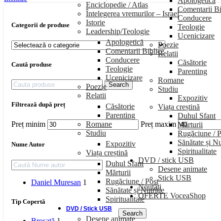
Apologetică
Enciclopedie / Atlas
Comentarii Bi
Întelegerea vremurilor – Israel
Conducere
Istorie
Categorii de produse
Teologie
Leadership/Teologie
Ucenicizare
Apologetică
Poezie
Comentarii Biblice
Relatii
Conducere
Căsătorie
Caută produse
Teologie
Parenting
Ucenicizare
Romane
Search
Poezie
Studiu
Relatii
Expozitiv
Filtrează după preț
Căsătorie
Viața creștină
Parenting
Duhul Sfant
Romane
Preț minim
Preț maxim
Mărturii
Studiu
Rugăciune / P
Sănătate și Nu
Expozitiv
Nume Autor
Spiritualitate
Viața creștină
DVD / stick USB
Duhul Sfant
Desene animate
Mărturii
Stick USB
Rugăciune / Post
Daniel Muresan
1
Noutăți
Sănătate și Nutriție
OFERTE VoceaShop
Spiritualitate
Tip Copertă
DVD / Stick USB
Search
Desene animate
Broșată
1