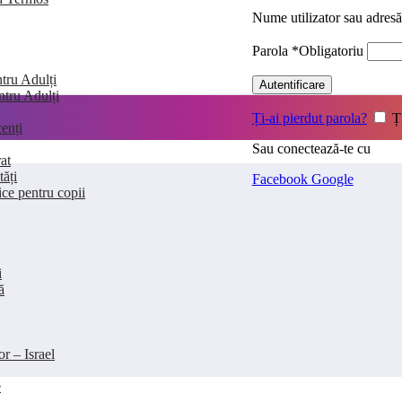
Nume utilizator sau adres
Parola
*
Obligatoriu
tru Adulți
Autentificare
entru Adulți
Ți-ai pierdut parola?
Ț
enți
Sau conectează-te cu
at
tăți
Facebook
Google
ice pentru copii
i
ă
or – Israel
e