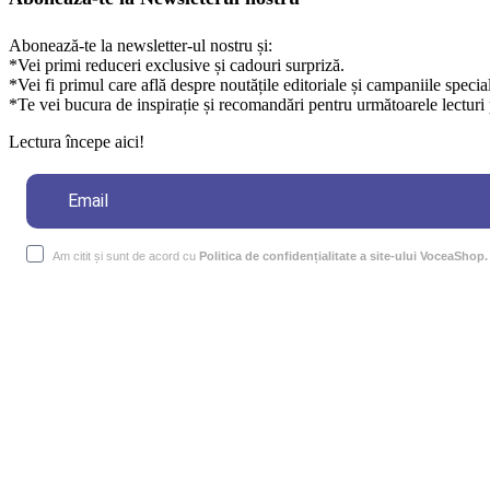
Abonează-te la newsletter-ul nostru și:
*Vei primi reduceri exclusive și cadouri surpriză.
*Vei fi primul care află despre noutățile editoriale și campaniile specia
*Te vei bucura de inspirație și recomandări pentru următoarele lecturi 
Lectura începe aici!
Am citit și sunt de acord cu
Politica de confidențialitate a site-ului VoceaShop.