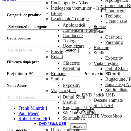
Apologetică
Enciclopedie / Atlas
Comentarii Bi
Întelegerea vremurilor – Israel
Conducere
Istorie
Categorii de produse
Teologie
Leadership/Teologie
Ucenicizare
Apologetică
Poezie
Comentarii Biblice
Relatii
Conducere
Căsătorie
Caută produse
Teologie
Parenting
Ucenicizare
Romane
Search
Poezie
Studiu
Relatii
Expozitiv
Filtrează după preț
Căsătorie
Viața creștină
Parenting
Duhul Sfant
Romane
Preț minim
Preț maxim
Mărturii
Studiu
Rugăciune / P
Sănătate și Nu
Expozitiv
Nume Autor
Spiritualitate
Viața creștină
DVD / stick USB
Duhul Sfant
Desene animate
Mărturii
Stick USB
Rugăciune / Post
Frank Minirth
1
Noutăți
Sănătate și Nutriție
Paul Meier
1
OFERTE VoceaShop
Spiritualitate
Robert Hemfelt
1
DVD / Stick USB
Search
Desene animate
Tip Copertă