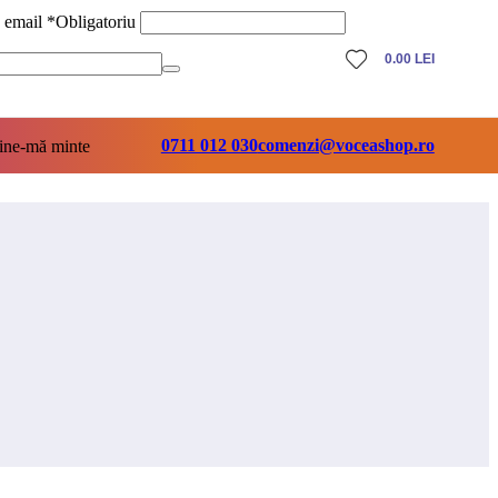
ă email
*
Obligatoriu
0.00
LEI
0711 012 030
comenzi@voceashop.ro
ine-mă minte