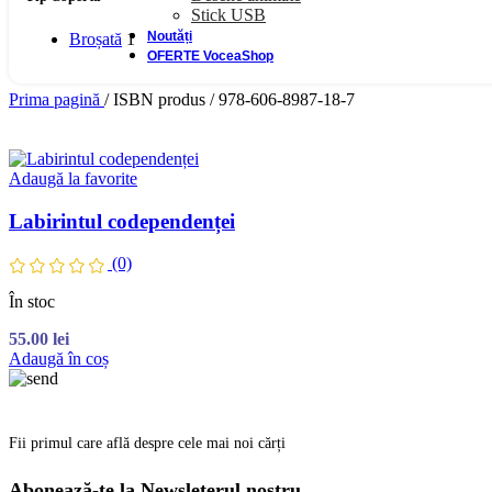
Stick USB
Noutăți
Broșată
1
OFERTE VoceaShop
Prima pagină
/
ISBN produs
/
978-606-8987-18-7
Adaugă la favorite
Labirintul codependenței
(0)
În stoc
55.00
lei
Adaugă în coș
Fii primul care află despre cele mai noi cărți
Abonează-te la Newsleterul nostru