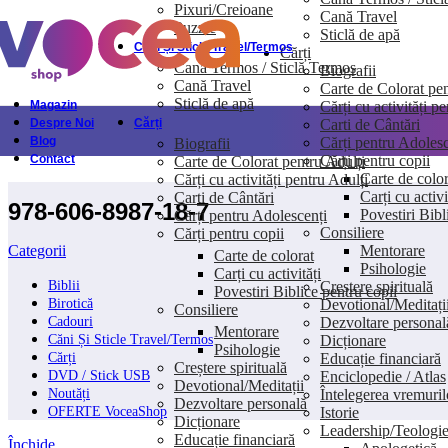
Pixuri/Creioane
Cană Travel
Skip to navigation
Skip to main content
Puzzle
Sticlă de apă
Căni Și Sticle Travel/Termos
Cărți
Cană Termos / Sticlă Termos
Biografii
Cană Travel
Carte de Colorat pen
Sticlă de apă
Cărți cu activități p
Magazin
Carti de Cântări
Despre Noi
Cărți
Cărți pentru Adolesc
Blog
Biografii
Cărți pentru copii
Contact
Carte de Colorat pentru Adulți
Carte de color
Cărți cu activități pentru Adulți
Carți cu activi
Carti de Cântări
978-606-8987-18-7
Povestiri Bibl
Cărți pentru Adolescenți
Consiliere
Cărți pentru copii
Mentorare
Categorii
Carte de colorat
Psihologie
Carți cu activități
Creștere spirituală
Biblii
Povestiri Biblice pentru copii
Devotional/Meditați
Birotică
Consiliere
Dezvoltare personal
Cadouri
Mentorare
Dicționare
Căni Și Sticle Travel/Termos
Psihologie
Educație financiară
Cărți
Creștere spirituală
Enciclopedie / Atlas
DVD / Stick USB
Devotional/Meditații
Întelegerea vremuril
Noutăți
Dezvoltare personală
Istorie
OFERTE VoceaShop
Dicționare
Leadership/Teologi
Educație financiară
Închide