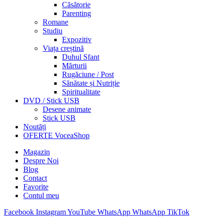
Căsătorie
Parenting
Romane
Studiu
Expozitiv
Viața creștină
Duhul Sfant
Mărturii
Rugăciune / Post
Sănătate și Nutriție
Spiritualitate
DVD / Stick USB
Desene animate
Stick USB
Noutăți
OFERTE VoceaShop
Magazin
Despre Noi
Blog
Contact
Favorite
Contul meu
Facebook
Instagram
YouTube
WhatsApp
WhatsApp
TikTok