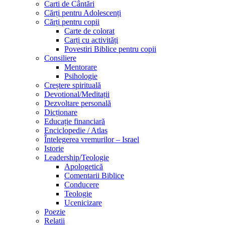
Carti de Cântări
Cărți pentru Adolescenți
Cărți pentru copii
Carte de colorat
Carți cu activități
Povestiri Biblice pentru copii
Consiliere
Mentorare
Psihologie
Creștere spirituală
Devotional/Meditații
Dezvoltare personală
Dicționare
Educație financiară
Enciclopedie / Atlas
Întelegerea vremurilor – Israel
Istorie
Leadership/Teologie
Apologetică
Comentarii Biblice
Conducere
Teologie
Ucenicizare
Poezie
Relatii