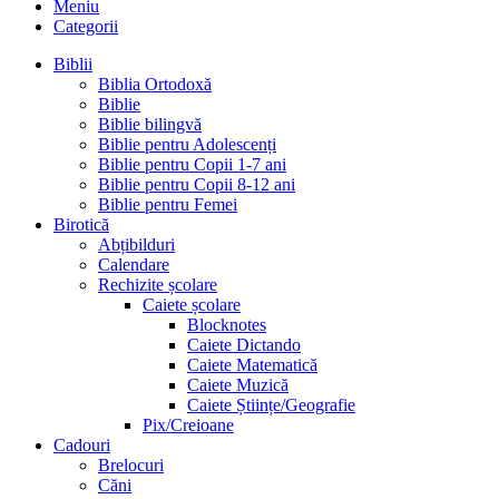
Meniu
Categorii
Biblii
Biblia Ortodoxă
Biblie
Biblie bilingvă
Biblie pentru Adolescenți
Biblie pentru Copii 1-7 ani
Biblie pentru Copii 8-12 ani
Biblie pentru Femei
Birotică
Abțibilduri
Calendare
Rechizite școlare
Caiete școlare
Blocknotes
Caiete Dictando
Caiete Matematică
Caiete Muzică
Caiete Științe/Geografie
Pix/Creioane
Cadouri
Brelocuri
Căni