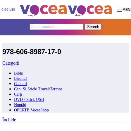
Skip to navigation
Skip to main content
0.00
LEI
MEN
Search
978-606-8987-17-0
Categorii
Biblii
Birotică
Cadouri
Căni Și Sticle Travel/Termos
Cărți
DVD / Stick USB
Noutăți
OFERTE VoceaShop
Închide