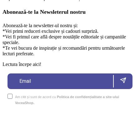
Abonează-te la Newsleterul nostru
Abonează-te la newsletter-ul nostru și:
*Vei primi reduceri exclusive și cadouri surpriză.
*Vei fi primul care află despre noutățile editoriale și campaniile
speciale.
*Te vei bucura de inspirație și recomandări pentru următoarele
lecturi preferate.
Lectura începe aici!
Am citit și sunt de acord cu
Politica de confidențialitate a site-ului
VoceaShop.