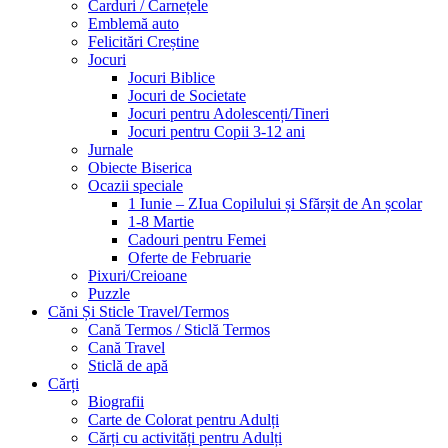
Carduri / Carnețele
Emblemă auto
Felicitări Creștine
Jocuri
Jocuri Biblice
Jocuri de Societate
Jocuri pentru Adolescenți/Tineri
Jocuri pentru Copii 3-12 ani
Jurnale
Obiecte Biserica
Ocazii speciale
1 Iunie – ZIua Copilului și Sfărșit de An școlar
1-8 Martie
Cadouri pentru Femei
Oferte de Februarie
Pixuri/Creioane
Puzzle
Căni Și Sticle Travel/Termos
Cană Termos / Sticlă Termos
Cană Travel
Sticlă de apă
Cărți
Biografii
Carte de Colorat pentru Adulți
Cărți cu activități pentru Adulți