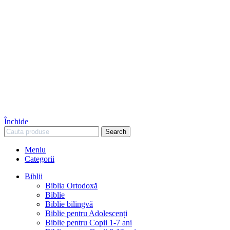
Închide
Search
Meniu
Categorii
Biblii
Biblia Ortodoxă
Biblie
Biblie bilingvă
Biblie pentru Adolescenți
Biblie pentru Copii 1-7 ani