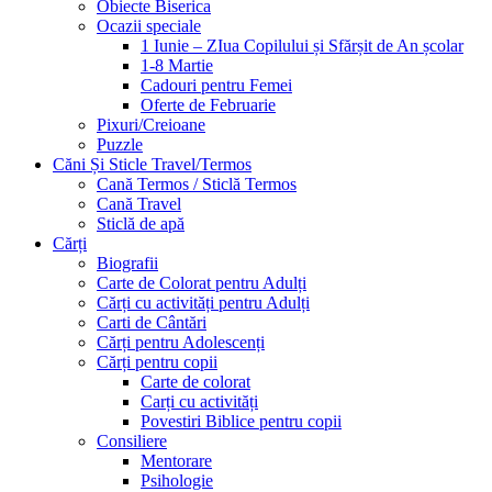
Obiecte Biserica
Ocazii speciale
1 Iunie – ZIua Copilului și Sfărșit de An școlar
1-8 Martie
Cadouri pentru Femei
Oferte de Februarie
Pixuri/Creioane
Puzzle
Căni Și Sticle Travel/Termos
Cană Termos / Sticlă Termos
Cană Travel
Sticlă de apă
Cărți
Biografii
Carte de Colorat pentru Adulți
Cărți cu activități pentru Adulți
Carti de Cântări
Cărți pentru Adolescenți
Cărți pentru copii
Carte de colorat
Carți cu activități
Povestiri Biblice pentru copii
Consiliere
Mentorare
Psihologie