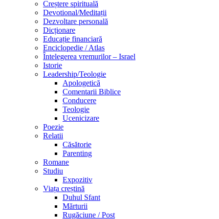
Creștere spirituală
Devotional/Meditații
Dezvoltare personală
Dicționare
Educație financiară
Enciclopedie / Atlas
Întelegerea vremurilor – Israel
Istorie
Leadership/Teologie
Apologetică
Comentarii Biblice
Conducere
Teologie
Ucenicizare
Poezie
Relatii
Căsătorie
Parenting
Romane
Studiu
Expozitiv
Viața creștină
Duhul Sfant
Mărturii
Rugăciune / Post