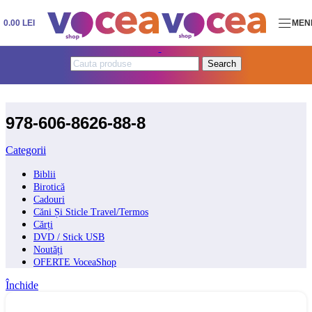
Skip to navigation
Skip to main content
0.00
LEI
MEN
Search
978-606-8626-88-8
Categorii
Biblii
Birotică
Cadouri
Căni Și Sticle Travel/Termos
Cărți
DVD / Stick USB
Noutăți
OFERTE VoceaShop
Închide