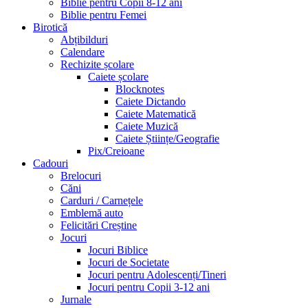
Biblie pentru Copii 8-12 ani
Biblie pentru Femei
Birotică
Abțibilduri
Calendare
Rechizite școlare
Caiete școlare
Blocknotes
Caiete Dictando
Caiete Matematică
Caiete Muzică
Caiete Științe/Geografie
Pix/Creioane
Cadouri
Brelocuri
Căni
Carduri / Carnețele
Emblemă auto
Felicitări Creștine
Jocuri
Jocuri Biblice
Jocuri de Societate
Jocuri pentru Adolescenți/Tineri
Jocuri pentru Copii 3-12 ani
Jurnale