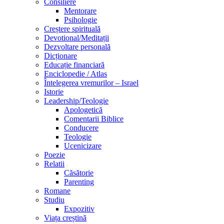
Consiliere
Mentorare
Psihologie
Creștere spirituală
Devotional/Meditații
Dezvoltare personală
Dicționare
Educație financiară
Enciclopedie / Atlas
Întelegerea vremurilor – Israel
Istorie
Leadership/Teologie
Apologetică
Comentarii Biblice
Conducere
Teologie
Ucenicizare
Poezie
Relatii
Căsătorie
Parenting
Romane
Studiu
Expozitiv
Viața creștină