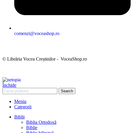
comenzi@voceashop.ro
Termeni și condiții
Politica de confidențialitate
Politica cookies
Politica de retur
Setări GDPR
© Librăria Vocea Creștinilor - VoceaShop.ro
Închide
Search
Meniu
Categorii
Biblii
Biblia Ortodoxă
Biblie
Biblie bilingvă