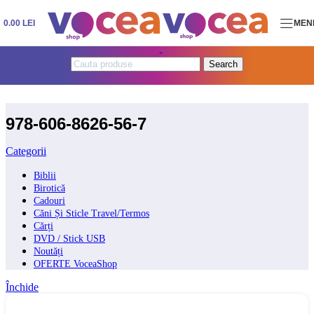
Skip to navigation
Skip to main content
0.00
LEI
MEN
Search
978-606-8626-56-7
Categorii
Biblii
Birotică
Cadouri
Căni Și Sticle Travel/Termos
Cărți
DVD / Stick USB
Noutăți
OFERTE VoceaShop
Închide