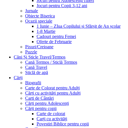
Jocuri pentru Adolescenți/Tineri
Jocuri pentru Copii 3-12 ani
Jurnale
Obiecte Biserica
Ocazii speciale
1 Iunie – ZIua Copilului și Sfărșit de An școlar
1-8 Martie
Cadouri pentru Femei
Oferte de Februarie
Pixuri/Creioane
Puzzle
Căni Și Sticle Travel/Termos
Cană Termos / Sticlă Termos
Cană Travel
Sticlă de apă
Cărți
Biografii
Carte de Colorat pentru Adulți
Cărți cu activități pentru Adulți
Carti de Cântări
Cărți pentru Adolescenți
Cărți pentru copii
Carte de colorat
Carți cu activități
Povestiri Biblice pentru copii