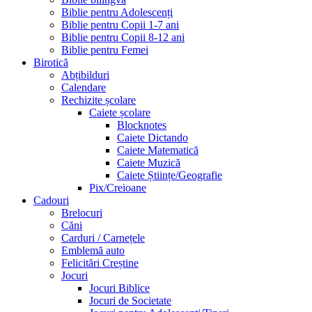
Biblie pentru Adolescenți
Biblie pentru Copii 1-7 ani
Biblie pentru Copii 8-12 ani
Biblie pentru Femei
Birotică
Abțibilduri
Calendare
Rechizite școlare
Caiete școlare
Blocknotes
Caiete Dictando
Caiete Matematică
Caiete Muzică
Caiete Științe/Geografie
Pix/Creioane
Cadouri
Brelocuri
Căni
Carduri / Carnețele
Emblemă auto
Felicitări Creștine
Jocuri
Jocuri Biblice
Jocuri de Societate