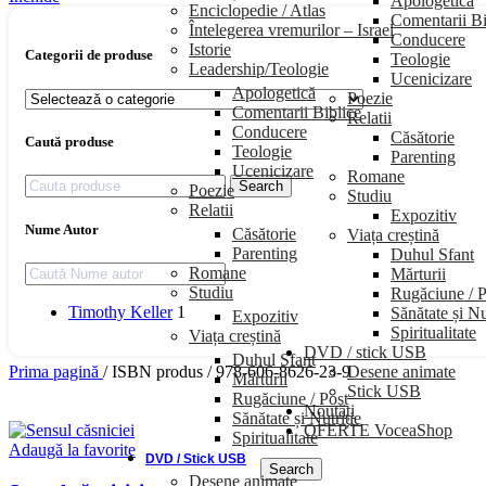
Apologetică
Enciclopedie / Atlas
Comentarii Bi
Întelegerea vremurilor – Israel
Conducere
Istorie
Categorii de produse
Teologie
Leadership/Teologie
Ucenicizare
Apologetică
Poezie
Comentarii Biblice
Relatii
Conducere
Căsătorie
Caută produse
Teologie
Parenting
Ucenicizare
Romane
Search
Poezie
Studiu
Relatii
Expozitiv
Nume Autor
Căsătorie
Viața creștină
Parenting
Duhul Sfant
Romane
Mărturii
Studiu
Rugăciune / P
Timothy Keller
1
Sănătate și Nu
Expozitiv
Spiritualitate
Viața creștină
DVD / stick USB
Duhul Sfant
Desene animate
Prima pagină
/
ISBN produs
/
978-606-8626-23-9
Mărturii
Stick USB
Rugăciune / Post
Noutăți
Sănătate și Nutriție
OFERTE VoceaShop
Spiritualitate
Adaugă la favorite
DVD / Stick USB
Search
Desene animate