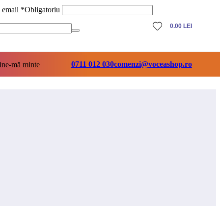
ă email
*
Obligatoriu
0.00
LEI
0711 012 030
comenzi@voceashop.ro
ine-mă minte