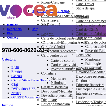
Pixuri/Creioane
Cană Travel
Skip to navigation
Skip to main content
Puzzle
Sticlă de apă
Căni Și Sticle Travel/Termos
Cărți
Cană Termos / Sticlă Termos
Biografii
Cană Travel
Carte de Colorat pen
Sticlă de apă
Cărți cu activități p
Magazin
Carti de Cântări
Despre Noi
Cărți
Cărți pentru Adolesc
Blog
Biografii
Cărți pentru copii
Contact
Carte de Colorat pentru Adulți
Carte de color
Cărți cu activități pentru Adulți
Carți cu activi
Carti de Cântări
978-606-8626-23-9
Povestiri Bibl
Cărți pentru Adolescenți
Consiliere
Cărți pentru copii
Mentorare
Categorii
Carte de colorat
Psihologie
Carți cu activități
Creștere spirituală
Biblii
Povestiri Biblice pentru copii
Devotional/Meditați
Birotică
Consiliere
Dezvoltare personal
Cadouri
Mentorare
Dicționare
Căni Și Sticle Travel/Termos
Psihologie
Educație financiară
Cărți
Creștere spirituală
Enciclopedie / Atlas
DVD / Stick USB
Devotional/Meditații
Întelegerea vremuril
Noutăți
Dezvoltare personală
Istorie
OFERTE VoceaShop
Dicționare
Leadership/Teologi
Educație financiară
Închide