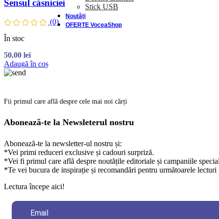
Sensul căsniciei
Stick USB
Noutăți
(0)
OFERTE VoceaShop
În stoc
50.00
lei
Adaugă în coș
Fii primul care află despre cele mai noi cărți
Abonează-te la Newsleterul nostru
Abonează-te la newsletter-ul nostru și:
*Vei primi reduceri exclusive și cadouri surpriză.
*Vei fi primul care află despre noutățile editoriale și campaniile specia
*Te vei bucura de inspirație și recomandări pentru următoarele lecturi 
Lectura începe aici!