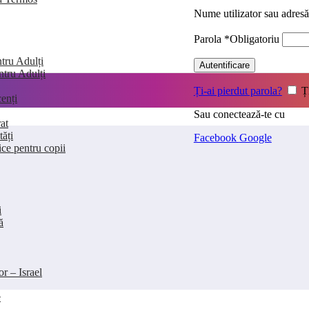
Nume utilizator sau adres
Parola
*
Obligatoriu
tru Adulți
Autentificare
entru Adulți
Ți-ai pierdut parola?
Ț
enți
Sau conectează-te cu
at
tăți
Facebook
Google
ice pentru copii
i
ă
or – Israel
e