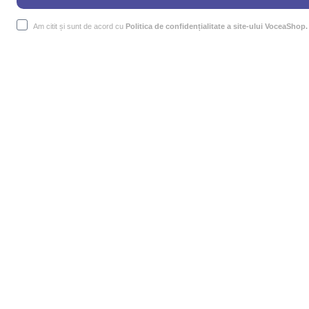
Am citit și sunt de acord cu
Politica de confidențialitate a site-ului VoceaShop.