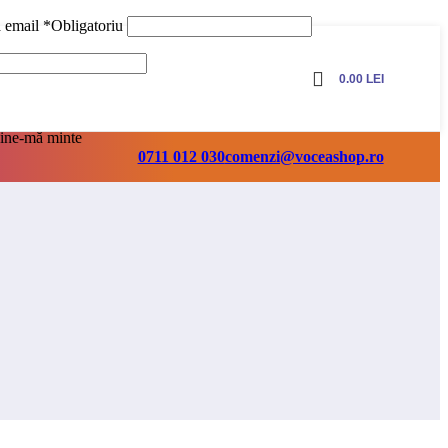
ă email
*
Obligatoriu
0.00
LEI
ine-mă minte
0711 012 030
comenzi@voceashop.ro