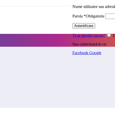
Nume utilizator sau adres
Parola
*
Obligatoriu
Autentificare
Ți-ai pierdut parola?
Ț
Sau conectează-te cu
Facebook
Google