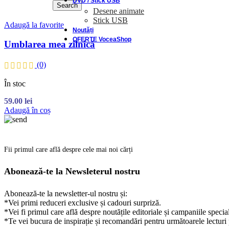
DVD / Stick USB
Search
Desene animate
Stick USB
Adaugă la favorite
Noutăți
OFERTE VoceaShop
Umblarea mea zilnică
(0)
În stoc
59.00
lei
Adaugă în coș
Fii primul care află despre cele mai noi cărți
Abonează-te la Newsleterul nostru
Abonează-te la newsletter-ul nostru și:
*Vei primi reduceri exclusive și cadouri surpriză.
*Vei fi primul care află despre noutățile editoriale și campaniile specia
*Te vei bucura de inspirație și recomandări pentru următoarele lecturi 