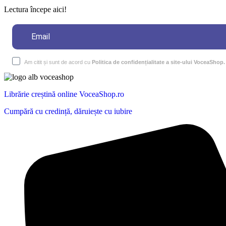
Lectura începe aici!
Am citit și sunt de acord cu
Politica de confidențialitate a site-ului VoceaShop.
Librărie creștină online VoceaShop.ro
Cumpără cu credință, dăruiește cu iubire