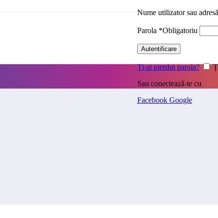
Nume utilizator sau adres
Parola
*
Obligatoriu
Autentificare
Ți-ai pierdut parola?
Ț
Sau conectează-te cu
Facebook
Google