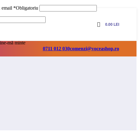
ă email
*
Obligatoriu
0.00
LEI
ine-mă minte
0711 012 030
comenzi@voceashop.ro