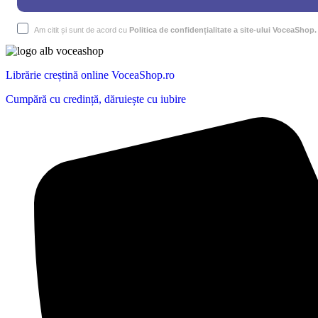
Am citit și sunt de acord cu
Politica de confidențialitate a site-ului VoceaShop.
Librărie creștină online VoceaShop.ro
Cumpără cu credință, dăruiește cu iubire