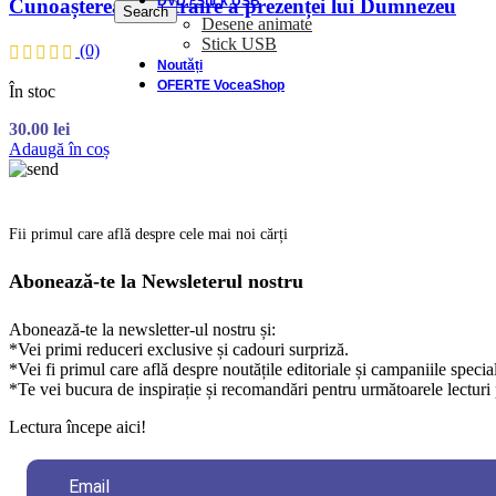
DVD / Stick USB
Cunoașterea prin trăire a prezenței lui Dumnezeu
Search
Desene animate
Stick USB
(0)
Noutăți
OFERTE VoceaShop
În stoc
30.00
lei
Adaugă în coș
Fii primul care află despre cele mai noi cărți
Abonează-te la Newsleterul nostru
Abonează-te la newsletter-ul nostru și:
*Vei primi reduceri exclusive și cadouri surpriză.
*Vei fi primul care află despre noutățile editoriale și campaniile specia
*Te vei bucura de inspirație și recomandări pentru următoarele lecturi 
Lectura începe aici!