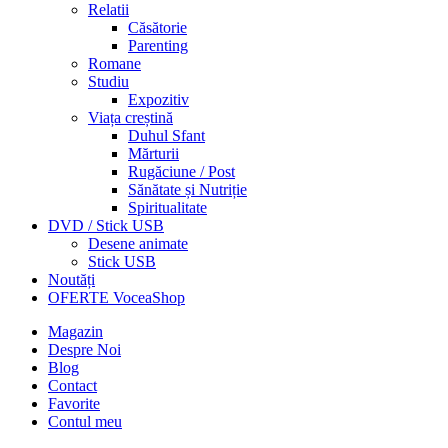
Relatii
Căsătorie
Parenting
Romane
Studiu
Expozitiv
Viața creștină
Duhul Sfant
Mărturii
Rugăciune / Post
Sănătate și Nutriție
Spiritualitate
DVD / Stick USB
Desene animate
Stick USB
Noutăți
OFERTE VoceaShop
Magazin
Despre Noi
Blog
Contact
Favorite
Contul meu