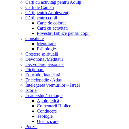
Cărți cu activități pentru Adulți
Carti de Cântări
Cărți pentru Adolescenți
Cărți pentru copii
Carte de colorat
Carți cu activități
Povestiri Biblice pentru copii
Consiliere
Mentorare
Psihologie
Creștere spirituală
Devotional/Meditații
Dezvoltare personală
Dicționare
Educație financiară
Enciclopedie / Atlas
Întelegerea vremurilor – Israel
Istorie
Leadership/Teologie
Apologetică
Comentarii Biblice
Conducere
Teologie
Ucenicizare
Poezie