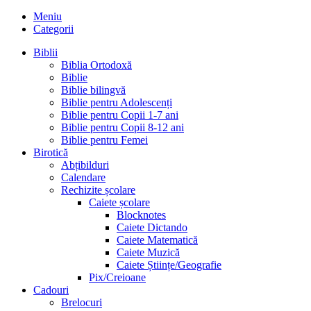
Meniu
Categorii
Biblii
Biblia Ortodoxă
Biblie
Biblie bilingvă
Biblie pentru Adolescenți
Biblie pentru Copii 1-7 ani
Biblie pentru Copii 8-12 ani
Biblie pentru Femei
Birotică
Abțibilduri
Calendare
Rechizite școlare
Caiete școlare
Blocknotes
Caiete Dictando
Caiete Matematică
Caiete Muzică
Caiete Științe/Geografie
Pix/Creioane
Cadouri
Brelocuri