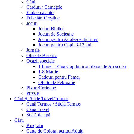
Căni
Carduri / Carnețele
Emblemă auto
Felicitări Creștine
Jocuri
Jocuri Biblice
Jocuri de Societate
Jocuri pentru Adolescenți/Tineri
Jocuri pentru Copii 3-12 ani
Jurnale
Obiecte Biserica
Ocazii speciale
1 Iunie – ZIua Copilului și Sfărșit de An școlar
1-8 Martie
Cadouri pentru Femei
Oferte de Februarie
Pixuri/Creioane
Puzzle
Căni Și Sticle Travel/Termos
Cană Termos / Sticlă Termos
Cană Travel
Sticlă de apă
Cărți
Biografii
Carte de Colorat pentru Adulți