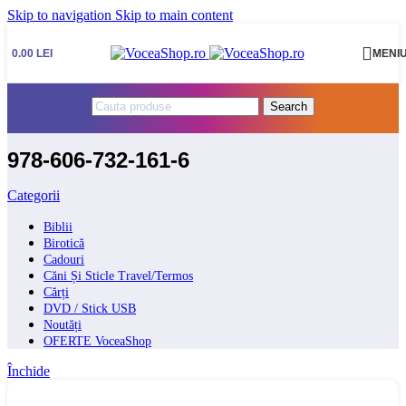
Skip to navigation
Skip to main content
0.00
LEI
MENI
Search
978-606-732-161-6
Categorii
Biblii
Birotică
Cadouri
Căni Și Sticle Travel/Termos
Cărți
DVD / Stick USB
Noutăți
OFERTE VoceaShop
Închide