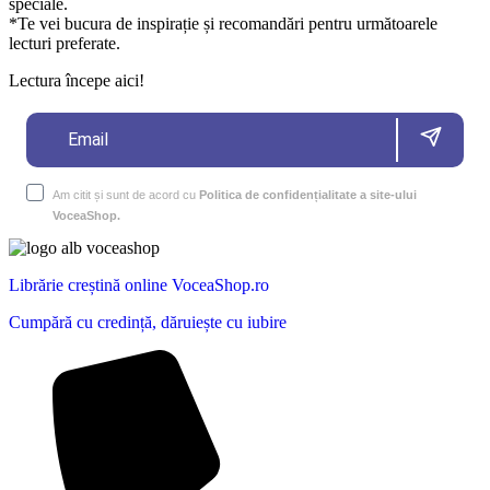
speciale.
*Te vei bucura de inspirație și recomandări pentru următoarele
lecturi preferate.
Lectura începe aici!
Am citit și sunt de acord cu
Politica de confidențialitate a site-ului
VoceaShop.
Librărie creștină online VoceaShop.ro
Cumpără cu credință, dăruiește cu iubire