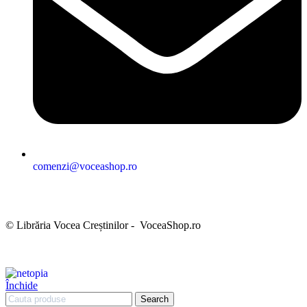
comenzi@voceashop.ro
Termeni și condiții
Politica de confidențialitate
Politica cookies
Politica de retur
Setări GDPR
© Librăria Vocea Creștinilor - VoceaShop.ro
Închide
Search