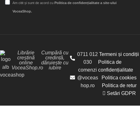
Am citit și sunt de acord cu
Politica de confidențialitate a site-ului
VoceaShop.
Librărie
Cumpără cu
0711 012
Termeni și condiții
creștină
credință,
030
Politica de
online
dăruiește cu
VoceaShop.ro
iubire
comenzi
confidențialitate
@voceas
Politica cookies
hop.ro
Politica de retur
Setări GDPR
© Librăria Vocea Creștinilor - VoceaShop.ro