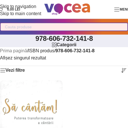
Skip to navigation
0.00
LEI
MEN
Skip to main content
978-606-732-141-8
Categorii
Prima pagină
/
ISBN produs
/
978-606-732-141-8
Afișez singurul rezultat
Vezi filtre