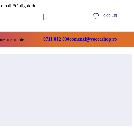
ă email
*
Obligatoriu
0.00
LEI
0711 012 030
comenzi@voceashop.ro
ine-mă minte