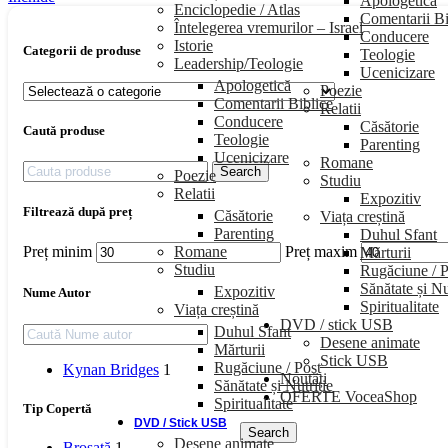
Apologetică
Enciclopedie / Atlas
Comentarii Bi
Întelegerea vremurilor – Israel
Conducere
Istorie
Categorii de produse
Teologie
Leadership/Teologie
Ucenicizare
Apologetică
Poezie
Comentarii Biblice
Relatii
Conducere
Căsătorie
Caută produse
Teologie
Parenting
Ucenicizare
Romane
Search
Poezie
Studiu
Relatii
Expozitiv
Filtrează după preț
Căsătorie
Viața creștină
Parenting
Duhul Sfant
Romane
Preț minim
Preț maxim
Mărturii
Studiu
Rugăciune / P
Sănătate și Nu
Expozitiv
Nume Autor
Spiritualitate
Viața creștină
DVD / stick USB
Duhul Sfant
Desene animate
Mărturii
Stick USB
Rugăciune / Post
Kynan Bridges
1
Noutăți
Sănătate și Nutriție
OFERTE VoceaShop
Spiritualitate
Tip Copertă
DVD / Stick USB
Search
Desene animate
Broșată
1