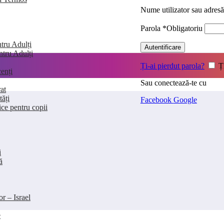
Nume utilizator sau adres
Parola
*
Obligatoriu
tru Adulți
Autentificare
entru Adulți
Ți-ai pierdut parola?
Ț
enți
Sau conectează-te cu
at
tăți
Facebook
Google
ice pentru copii
i
ă
or – Israel
e