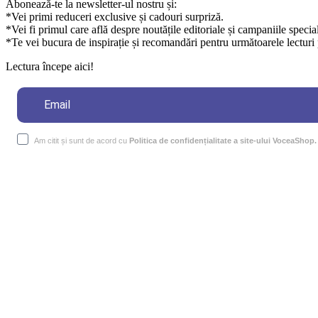
Abonează-te la newsletter-ul nostru și:
*Vei primi reduceri exclusive și cadouri surpriză.
*Vei fi primul care află despre noutățile editoriale și campaniile specia
*Te vei bucura de inspirație și recomandări pentru următoarele lecturi 
Lectura începe aici!
Am citit și sunt de acord cu
Politica de confidențialitate a site-ului VoceaShop.