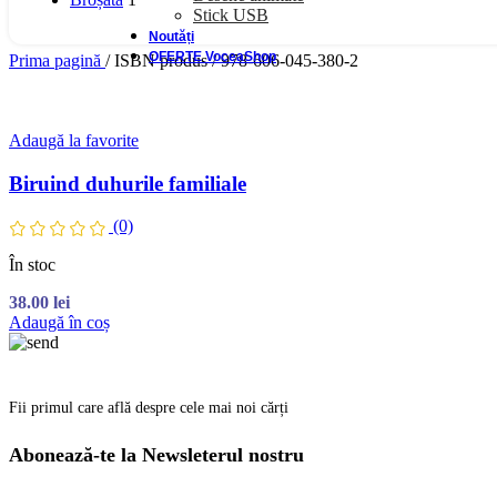
Stick USB
Noutăți
OFERTE VoceaShop
Prima pagină
/
ISBN produs
/
978-606-045-380-2
Adaugă la favorite
Biruind duhurile familiale
(0)
În stoc
38.00
lei
Adaugă în coș
Fii primul care află despre cele mai noi cărți
Abonează-te la Newsleterul nostru