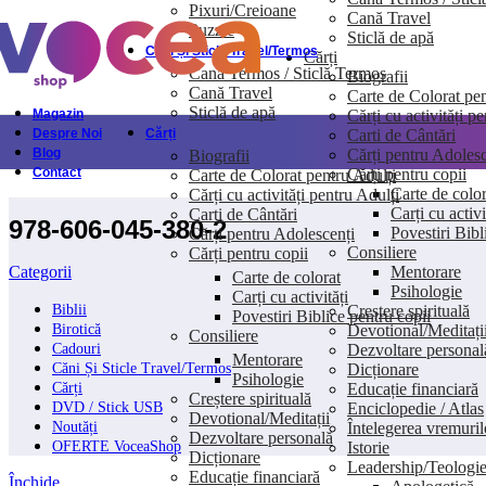
Pixuri/Creioane
Cană Travel
Skip to navigation
Skip to main content
Puzzle
Sticlă de apă
Căni Și Sticle Travel/Termos
Cărți
Cană Termos / Sticlă Termos
Biografii
Cană Travel
Carte de Colorat pen
Sticlă de apă
Cărți cu activități p
Magazin
Carti de Cântări
Despre Noi
Cărți
Cărți pentru Adolesc
Blog
Biografii
Cărți pentru copii
Contact
Carte de Colorat pentru Adulți
Carte de color
Cărți cu activități pentru Adulți
Carți cu activi
Carti de Cântări
978-606-045-380-2
Povestiri Bibl
Cărți pentru Adolescenți
Consiliere
Cărți pentru copii
Mentorare
Categorii
Carte de colorat
Psihologie
Carți cu activități
Creștere spirituală
Biblii
Povestiri Biblice pentru copii
Devotional/Meditați
Birotică
Consiliere
Dezvoltare personal
Cadouri
Mentorare
Dicționare
Căni Și Sticle Travel/Termos
Psihologie
Educație financiară
Cărți
Creștere spirituală
Enciclopedie / Atlas
DVD / Stick USB
Devotional/Meditații
Întelegerea vremuril
Noutăți
Dezvoltare personală
Istorie
OFERTE VoceaShop
Dicționare
Leadership/Teologi
Educație financiară
Închide