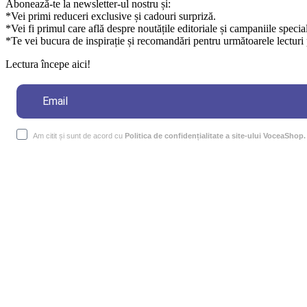
Abonează-te la newsletter-ul nostru și:
*Vei primi reduceri exclusive și cadouri surpriză.
*Vei fi primul care află despre noutățile editoriale și campaniile specia
*Te vei bucura de inspirație și recomandări pentru următoarele lecturi 
Lectura începe aici!
Am citit și sunt de acord cu
Politica de confidențialitate a site-ului VoceaShop.