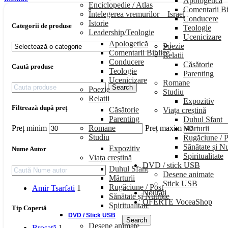
Apologetică
Enciclopedie / Atlas
Comentarii Bi
Întelegerea vremurilor – Israel
Conducere
Istorie
Categorii de produse
Teologie
Leadership/Teologie
Ucenicizare
Apologetică
Poezie
Comentarii Biblice
Relatii
Conducere
Căsătorie
Caută produse
Teologie
Parenting
Ucenicizare
Romane
Search
Poezie
Studiu
Relatii
Expozitiv
Filtrează după preț
Căsătorie
Viața creștină
Parenting
Duhul Sfant
Romane
Preț minim
Preț maxim
Mărturii
Studiu
Rugăciune / P
Sănătate și Nu
Expozitiv
Nume Autor
Spiritualitate
Viața creștină
DVD / stick USB
Duhul Sfant
Desene animate
Mărturii
Stick USB
Rugăciune / Post
Amir Tsarfati
1
Noutăți
Sănătate și Nutriție
OFERTE VoceaShop
Spiritualitate
Tip Copertă
DVD / Stick USB
Search
Desene animate
Broșată
1