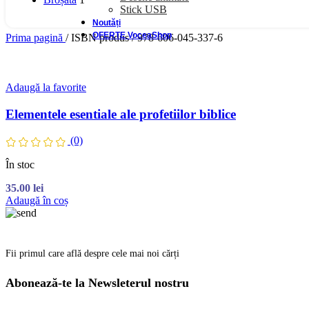
Stick USB
Noutăți
OFERTE VoceaShop
Prima pagină
/
ISBN produs
/
978-606-045-337-6
Adaugă la favorite
Elementele esentiale ale profetiilor biblice
(0)
În stoc
35.00
lei
Adaugă în coș
Fii primul care află despre cele mai noi cărți
Abonează-te la Newsleterul nostru