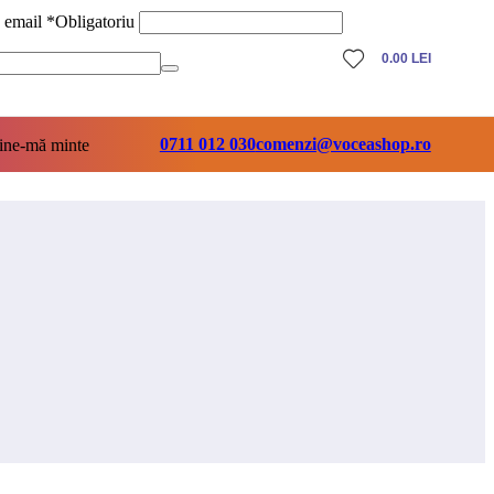
ă email
*
Obligatoriu
0.00
LEI
0711 012 030
comenzi@voceashop.ro
ine-mă minte