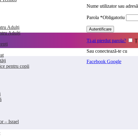
Nume utilizator sau adres
Parola
*
Obligatoriu
tru Adulți
Autentificare
entru Adulți
Ți-ai pierdut parola?
Ț
enți
Sau conectează-te cu
at
tăți
Facebook
Google
ice pentru copii
i
ă
or – Israel
e