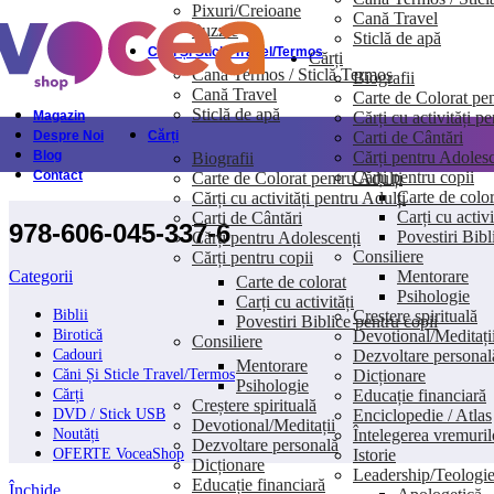
Pixuri/Creioane
Cană Travel
Skip to navigation
Skip to main content
Puzzle
Sticlă de apă
Căni Și Sticle Travel/Termos
Cărți
Cană Termos / Sticlă Termos
Biografii
Cană Travel
Carte de Colorat pen
Sticlă de apă
Cărți cu activități p
Magazin
Carti de Cântări
Despre Noi
Cărți
Cărți pentru Adolesc
Blog
Biografii
Cărți pentru copii
Contact
Carte de Colorat pentru Adulți
Carte de color
Cărți cu activități pentru Adulți
Carți cu activi
Carti de Cântări
978-606-045-337-6
Povestiri Bibl
Cărți pentru Adolescenți
Consiliere
Cărți pentru copii
Mentorare
Categorii
Carte de colorat
Psihologie
Carți cu activități
Creștere spirituală
Biblii
Povestiri Biblice pentru copii
Devotional/Meditați
Birotică
Consiliere
Dezvoltare personal
Cadouri
Mentorare
Dicționare
Căni Și Sticle Travel/Termos
Psihologie
Educație financiară
Cărți
Creștere spirituală
Enciclopedie / Atlas
DVD / Stick USB
Devotional/Meditații
Întelegerea vremuril
Noutăți
Dezvoltare personală
Istorie
OFERTE VoceaShop
Dicționare
Leadership/Teologi
Educație financiară
Închide