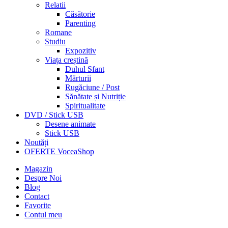
Relatii
Căsătorie
Parenting
Romane
Studiu
Expozitiv
Viața creștină
Duhul Sfant
Mărturii
Rugăciune / Post
Sănătate și Nutriție
Spiritualitate
DVD / Stick USB
Desene animate
Stick USB
Noutăți
OFERTE VoceaShop
Magazin
Despre Noi
Blog
Contact
Favorite
Contul meu