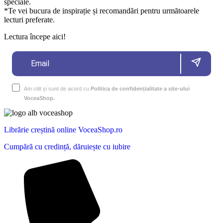
speciale.
*Te vei bucura de inspirație și recomandări pentru următoarele
lecturi preferate.
Lectura începe aici!
Am citit și sunt de acord cu
Politica de confidențialitate a site-ului
VoceaShop.
Librărie creștină online VoceaShop.ro
Cumpără cu credință, dăruiește cu iubire