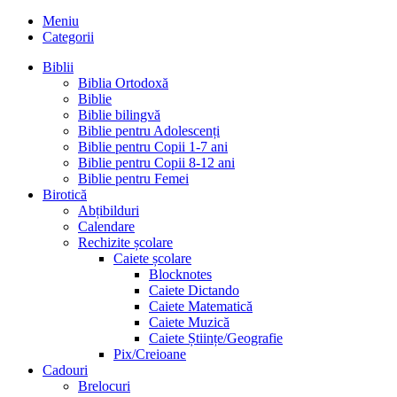
Meniu
Categorii
Biblii
Biblia Ortodoxă
Biblie
Biblie bilingvă
Biblie pentru Adolescenți
Biblie pentru Copii 1-7 ani
Biblie pentru Copii 8-12 ani
Biblie pentru Femei
Birotică
Abțibilduri
Calendare
Rechizite școlare
Caiete școlare
Blocknotes
Caiete Dictando
Caiete Matematică
Caiete Muzică
Caiete Științe/Geografie
Pix/Creioane
Cadouri
Brelocuri