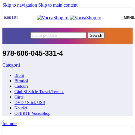
Skip to navigation
Skip to main content
0.00
LEI
MENI
Search
978-606-045-331-4
Categorii
Biblii
Birotică
Cadouri
Căni Și Sticle Travel/Termos
Cărți
DVD / Stick USB
Noutăți
OFERTE VoceaShop
Închide