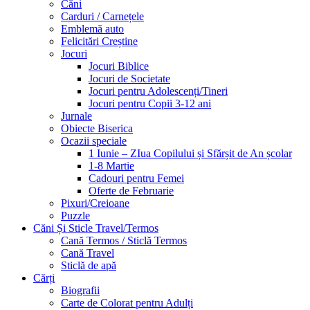
Căni
Carduri / Carnețele
Emblemă auto
Felicitări Creștine
Jocuri
Jocuri Biblice
Jocuri de Societate
Jocuri pentru Adolescenți/Tineri
Jocuri pentru Copii 3-12 ani
Jurnale
Obiecte Biserica
Ocazii speciale
1 Iunie – ZIua Copilului și Sfărșit de An școlar
1-8 Martie
Cadouri pentru Femei
Oferte de Februarie
Pixuri/Creioane
Puzzle
Căni Și Sticle Travel/Termos
Cană Termos / Sticlă Termos
Cană Travel
Sticlă de apă
Cărți
Biografii
Carte de Colorat pentru Adulți