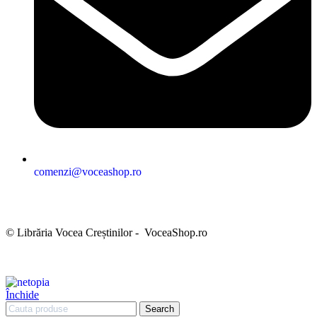
comenzi@voceashop.ro
Termeni și condiții
Politica de confidențialitate
Politica cookies
Politica de retur
Setări GDPR
© Librăria Vocea Creștinilor - VoceaShop.ro
Închide
Search