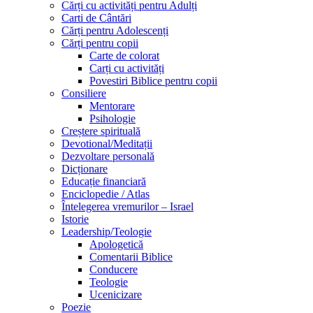
Cărți cu activități pentru Adulți
Carti de Cântări
Cărți pentru Adolescenți
Cărți pentru copii
Carte de colorat
Carți cu activități
Povestiri Biblice pentru copii
Consiliere
Mentorare
Psihologie
Creștere spirituală
Devotional/Meditații
Dezvoltare personală
Dicționare
Educație financiară
Enciclopedie / Atlas
Întelegerea vremurilor – Israel
Istorie
Leadership/Teologie
Apologetică
Comentarii Biblice
Conducere
Teologie
Ucenicizare
Poezie