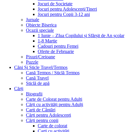
Jocuri de Societate
Jocuri pentru Adolescenți/Tineri
Jocuri pentru Copii 3-12 ani
Jurnale
Obiecte Biserica
Ocazii speciale
1 Iunie – ZIua Copilului și Sfărșit de An școlar
1-8 Martie
Cadouri pentru Femei
Oferte de Februarie
Pixuri/Creioane
Puzzle
Căni Și Sticle Travel/Termos
Cană Termos / Sticlă Termos
Cană Travel
Sticlă de apă
Cărți
Biografii
Carte de Colorat pentru Adulți
Cărți cu activități pentru Adulți
Carti de Cântări
Cărți pentru Adolescenți
Cărți pentru copii
Carte de colorat
Carți cu activități