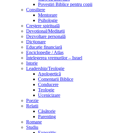
Povestiri Biblice pentru copii
Consiliere
Mentorare
Psihologie
Creștere spirituală
Devotional/Meditații
Dezvoltare personală
Dicționare
Educație financiară
Enciclopedie / Atlas
Întelegerea vremurilor – Israel
Istorie
Leadership/Teologie
Apologetică
Comentarii Biblice
Conducere
Teologie
Ucenicizare
Poezie
Relatii
Căsătorie
Parenting
Romane
Studiu
Expozitiv