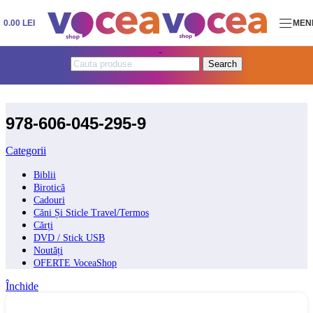
Skip to navigation
Skip to main content
0.00
LEI
MEN
Search
978-606-045-295-9
Categorii
Biblii
Birotică
Cadouri
Căni Și Sticle Travel/Termos
Cărți
DVD / Stick USB
Noutăți
OFERTE VoceaShop
Închide