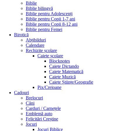
Biblie
Biblie bilingvă
Biblie pentru Adolescenți
Biblie pentru Copii 1-7 ani
Biblie pentru Copii 8-12 ani
Biblie pentru Femei
Birotică
Abțibilduri
Calendare
Rechizite școlare
Caiete școlare
Blocknotes
Caiete Dictando
Caiete Matematică
Caiete Muzică
Caiete Științe/Geografie
Pix/Creioane
Cadouri
Brelocuri
Căni
Carduri / Carnețele
Emblemă auto
Felicitări Creștine
Jocuri
Jocuri Biblice