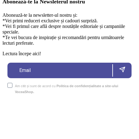
Abonează-te la Newsleterul nostru
Abonează-te la newsletter-ul nostru și:
*Vei primi reduceri exclusive și cadouri surpriză.
*Vei fi primul care află despre noutățile editoriale și campaniile
speciale.
*Te vei bucura de inspirație și recomandări pentru următoarele
lecturi preferate.
Lectura începe aici!
Am citit și sunt de acord cu
Politica de confidențialitate a site-ului
VoceaShop.