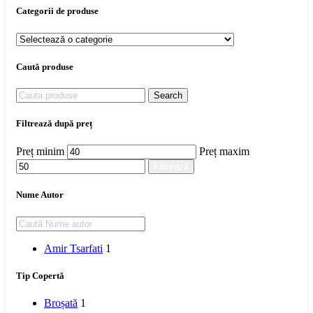
Categorii de produse
Caută produse
Search
Filtrează după preț
Preț minim
Preț maxim
Filtrează
Nume Autor
Amir Tsarfati
1
Tip Copertă
Broșată
1