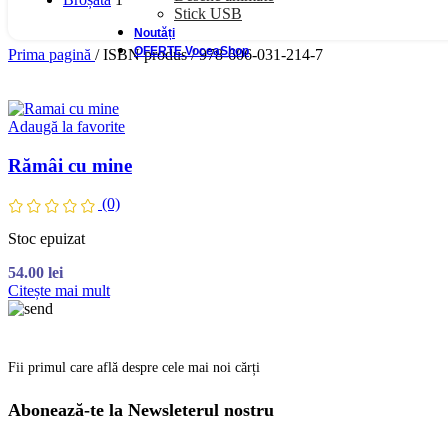
Stick USB
Noutăți
OFERTE VoceaShop
Prima pagină
/
ISBN produs
/
978-606-031-214-7
Adaugă la favorite
Rămâi cu mine
(0)
Stoc epuizat
54.00
lei
Citește mai mult
Fii primul care află despre cele mai noi cărți
Abonează-te la Newsleterul nostru