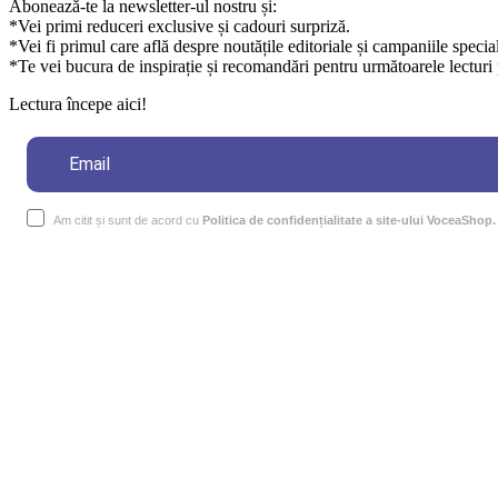
Abonează-te la newsletter-ul nostru și:
*Vei primi reduceri exclusive și cadouri surpriză.
*Vei fi primul care află despre noutățile editoriale și campaniile specia
*Te vei bucura de inspirație și recomandări pentru următoarele lecturi 
Lectura începe aici!
Am citit și sunt de acord cu
Politica de confidențialitate a site-ului VoceaShop.