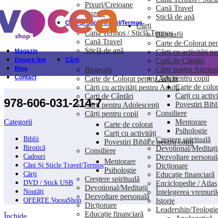
Pixuri/Creioane
Cană Travel
Skip to navigation
Skip to main content
Puzzle
Sticlă de apă
Căni Și Sticle Travel/Termos
Cărți
Cană Termos / Sticlă Termos
Biografii
Cană Travel
Carte de Colorat pen
Sticlă de apă
Cărți cu activități p
Magazin
Carti de Cântări
Despre Noi
Cărți
Cărți pentru Adolesc
Blog
Biografii
Cărți pentru copii
Contact
Carte de Colorat pentru Adulți
Carte de color
Cărți cu activități pentru Adulți
Carți cu activi
Carti de Cântări
978-606-031-214-7
Povestiri Bibl
Cărți pentru Adolescenți
Consiliere
Cărți pentru copii
Mentorare
Categorii
Carte de colorat
Psihologie
Carți cu activități
Creștere spirituală
Biblii
Povestiri Biblice pentru copii
Devotional/Meditați
Birotică
Consiliere
Dezvoltare personal
Cadouri
Mentorare
Dicționare
Căni Și Sticle Travel/Termos
Psihologie
Educație financiară
Cărți
Creștere spirituală
Enciclopedie / Atlas
DVD / Stick USB
Devotional/Meditații
Întelegerea vremuril
Noutăți
Dezvoltare personală
Istorie
OFERTE VoceaShop
Dicționare
Leadership/Teologi
Educație financiară
Închide