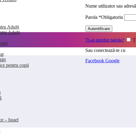
Nume utilizator sau adres
Parola
*
Obligatoriu
tru Adulți
Autentificare
entru Adulți
Ți-ai pierdut parola?
Ț
enți
Sau conectează-te cu
at
tăți
Facebook
Google
ice pentru copii
i
ă
or – Israel
e