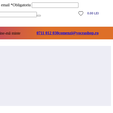
ă email
*
Obligatoriu
0.00
LEI
0711 012 030
comenzi@voceashop.ro
ine-mă minte