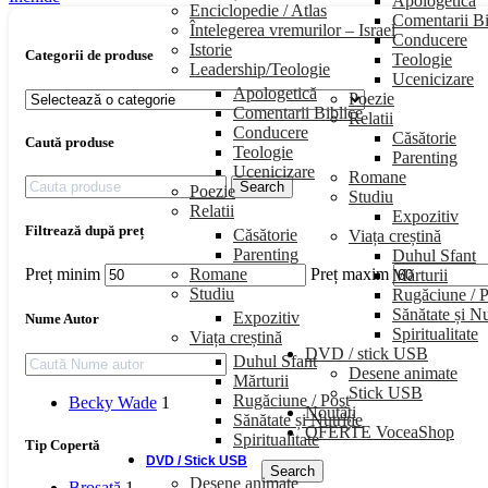
Apologetică
Enciclopedie / Atlas
Comentarii Bi
Întelegerea vremurilor – Israel
Conducere
Istorie
Categorii de produse
Teologie
Leadership/Teologie
Ucenicizare
Apologetică
Poezie
Comentarii Biblice
Relatii
Conducere
Căsătorie
Caută produse
Teologie
Parenting
Ucenicizare
Romane
Search
Poezie
Studiu
Relatii
Expozitiv
Filtrează după preț
Căsătorie
Viața creștină
Parenting
Duhul Sfant
Romane
Preț minim
Preț maxim
Mărturii
Studiu
Rugăciune / P
Sănătate și Nu
Expozitiv
Nume Autor
Spiritualitate
Viața creștină
DVD / stick USB
Duhul Sfant
Desene animate
Mărturii
Stick USB
Rugăciune / Post
Becky Wade
1
Noutăți
Sănătate și Nutriție
OFERTE VoceaShop
Spiritualitate
Tip Copertă
DVD / Stick USB
Search
Desene animate
Broșată
1